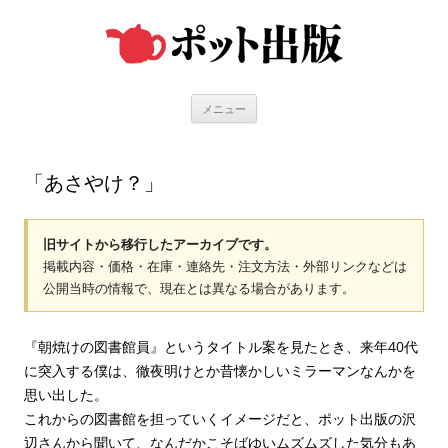
コ
ン
テ
ン
ツ
へ
ス
キ
メニュー
ッ
プ
「あさやけ？」
旧サイトから移行したアーカイブです。
掲載内容・価格・在庫・連絡先・注文方法・外部リンクなどは
公開当時の情報で、現在とは異なる場合があります。
『朝焼けの図書館員』というタイトル案を見たとき、来年40代
に突入する僕は、徹夜明けとか昔懐かしいミラーマンなんかを
思い出した。
これからの図書館を担っていくイメージだと、ポット出版の沢
辺さんから聞いて、なんだかこそばゆいムズムズした気分もあ