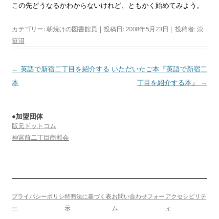
この先どうなるかわからないけれど、ともかく始めてみよう。
カテゴリー:
朝焼けの図書館員
| 投稿日:
2008年5月23日
|
投稿者:
崇
笹沼
投
←
英語で新宿二丁目を紹介する
いただいたご本『英語で新宿二
稿
本
丁目を紹介する本』
→
ナ
ビ
●加盟団体
ゲ
版元ドットコム
ー
神宮前二丁目商和会
シ
ョ
ン
プライバシーポリシ
特商法に基づく表
お問い合わせフォー
アクセシビリテ
ー
示
ム
ィ