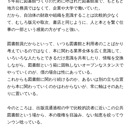
５年前に図書館づくりのために呼ばれた図書館屋で、もともと
地方公務員ではなくて、企業や大学で働いていた。
だから、自治体の財政や組織を意識することは比較的少なく
て、むしろ版元や取次、書店と同じように、人と本とを繋ぐ仕
事の一部という感覚の方がずっと強い。
図書館員だからといって、いつも図書館と利用者のことばかり
考えているのではなく、本に関わる業界全体を広く意識して、
いろいろな人たちとできるだけ意識を共有したり、情報を交換
しながら、図書館という箱に固執しないオープンなスタンスで
やっていくのが、僕の場合は性にあっている。
これからも図書館に関わり続けるのか、あるいは別の立ち位置
から本に関わっていくのかはわからないが、常に軸はそのあた
りに置いている。
今のところは、出版流通過程の中で比較的読者に近いこの公共
図書館という場から、本の復権を目論み、ない知恵を絞ってウ
ンウン唸っている。