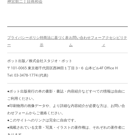
ー
神宮前二丁目商和会
シ
ョ
ン
プライバシーポリシ
特商法に基づく表
お問い合わせフォー
アクセシビリテ
ー
示
ム
ィ
ポット出版／株式会社スタジオ・ポット
〒101-0065 東京都千代田区西神田１丁目３−６ 山本ビル4F Office H
Tel: 03-3478-1774 (代表)
●ポット出版発行の本の書影・書誌・内容紹介などすべての情報は自由に
ご利用ください。
●印刷物用の画像データや、より詳細な内容紹介が必要な方は、お問い合
わせフォームからご連絡ください。
●このサイトへのリンクは完全に自由です。
●掲載されている文章・写真・イラストの著作権は、それぞれの著作者に
あります。