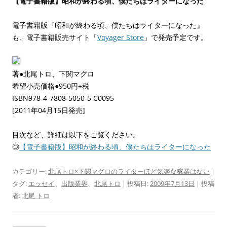
【電子書籍版】昭和が終わる頃、僕たちはライターになった
電子書籍版『昭和が終わる頃、僕たちはライターになった』
も、電子書籍販売サイト「
Voyager Store
」で発売予定です。
著●北尾トロ、下関マグロ
希望小売価格●950円+税
ISBN978-4-7808-5050-5 C0095
[2011年04月15日発売]
目次など、詳細は以下をご覧ください。
◎
【電子書籍版】昭和が終わる頃、僕たちはライターになった
カテゴリー:
北尾トロ×下関マグロのライターほど気楽な稼業はない
|
タグ:
エッセイ
、
出版業界
、
北尾トロ
| 投稿日:
2009年7月13日
|
投稿
者:
北尾 トロ