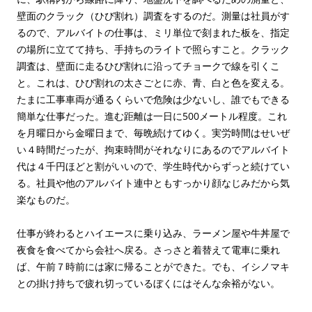
壁面のクラック（ひび割れ）調査をするのだ。測量は社員がす
るので、アルバイトの仕事は、ミリ単位で刻まれた板を、指定
の場所に立てて持ち、手持ちのライトで照らすこと。クラック
調査は、壁面に走るひび割れに沿ってチョークで線を引くこ
と。これは、ひび割れの太さごとに赤、青、白と色を変える。
たまに工事車両が通るくらいで危険は少ないし、誰でもできる
簡単な仕事だった。進む距離は一日に500メートル程度。これ
を月曜日から金曜日まで、毎晩続けてゆく。実労時間はせいぜ
い４時間だったが、拘束時間がそれなりにあるのでアルバイト
代は４千円ほどと割がいいので、学生時代からずっと続けてい
る。社員や他のアルバイト連中ともすっかり顔なじみだから気
楽なものだ。
仕事が終わるとハイエースに乗り込み、ラーメン屋や牛丼屋で
夜食を食べてから会社へ戻る。さっさと着替えて電車に乗れ
ば、午前７時前には家に帰ることができた。でも、イシノマキ
との掛け持ちで疲れ切っているぼくにはそんな余裕がない。