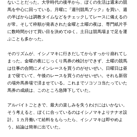
ないことだった。大学時代の後半から、ぼくの生活は週末の競
馬を中心に回っている。月曜に『週刊競馬ブック』を買い、週
の半ばからは調教タイムなどをチェックしてレースに備えるの
が常。そして枠順が発表された金曜と土曜の夜は、専門紙片手
に数時間かけて買い目を決めてゆく。土日は競馬場まで足を運
ぶことも多かった。
そのリズムが、イシノマキに行きだしてからすっかり崩れてし
まった。金曜の夜にじっくり馬券の検討ができず、土曜の競馬
は仕事の合間にメインレースを買うのがせいぜい。日曜日は昼
まで寝ていて、午後のレースを買うのがせいぜい。それも新宿
の場外馬券場で済ませている。これまでソコソコ当たっていた
馬券の成績は、このところ急降下していた。
アルバイトごときで、最大の楽しみを失うわけにはいかない。
そう考えると、ぼくに合っているのはイシノマキよりナナオ設
計。１カ月働いて給料をもらったら、イシノマキは即やめよ
う。結論は簡単に出ていた。