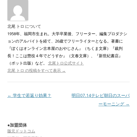
北尾 トロ について
1958年、福岡市生まれ。大学卒業後、フリーター、編集プロダクシ
ョンのアルバイトを経て、26歳でフリーライターとなる。著書に
『ぼくはオンライン古本屋のおやじさん』（ちくま文庫）『裁判
長！ここは懲役４年でどうすか』（文春文庫）、『新世紀書店』
（ポット出版）など。
北尾トロ公式サイト
北尾 トロ の投稿をすべて表示
→
投
←
学生で若返り効果？
明日07.14テレビ朝日のスーパ
稿
ーモーニング
→
ナ
ビ
●加盟団体
ゲ
版元ドットコム