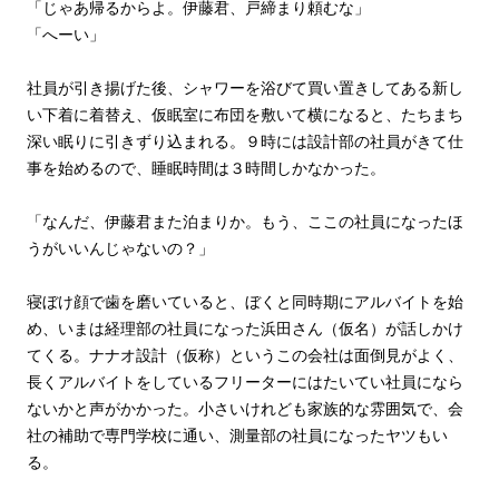
「じゃあ帰るからよ。伊藤君、戸締まり頼むな」
「へーい」
社員が引き揚げた後、シャワーを浴びて買い置きしてある新し
い下着に着替え、仮眠室に布団を敷いて横になると、たちまち
深い眠りに引きずり込まれる。９時には設計部の社員がきて仕
事を始めるので、睡眠時間は３時間しかなかった。
「なんだ、伊藤君また泊まりか。もう、ここの社員になったほ
うがいいんじゃないの？」
寝ぼけ顔で歯を磨いていると、ぼくと同時期にアルバイトを始
め、いまは経理部の社員になった浜田さん（仮名）が話しかけ
てくる。ナナオ設計（仮称）というこの会社は面倒見がよく、
長くアルバイトをしているフリーターにはたいてい社員になら
ないかと声がかかった。小さいけれども家族的な雰囲気で、会
社の補助で専門学校に通い、測量部の社員になったヤツもい
る。