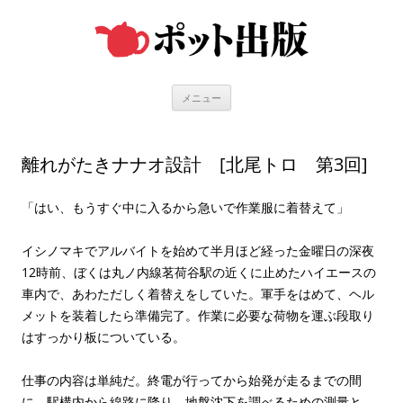
コ
ン
テ
ン
ツ
へ
ス
キ
メニュー
ッ
プ
離れがたきナナオ設計 [北尾トロ 第3回]
「はい、もうすぐ中に入るから急いで作業服に着替えて」
イシノマキでアルバイトを始めて半月ほど経った金曜日の深夜
12時前、ぼくは丸ノ内線茗荷谷駅の近くに止めたハイエースの
車内で、あわただしく着替えをしていた。軍手をはめて、ヘル
メットを装着したら準備完了。作業に必要な荷物を運ぶ段取り
はすっかり板についている。
仕事の内容は単純だ。終電が行ってから始発が走るまでの間
に、駅構内から線路に降り、地盤沈下を調べるための測量と、