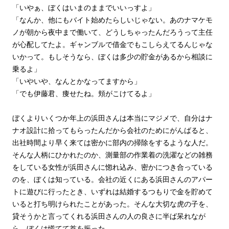
「いやぁ、ぼくはいまのままでいいっすよ」
「なんか、他にもバイト始めたらしいじゃない。あのナマケモ
ノが朝から夜中まで働いて、どうしちゃったんだろうって主任
が心配してたよ。ギャンブルで借金でもこしらえてるんじゃな
いかって。もしそうなら、ぼくは多少の貯金があるから相談に
乗るよ」
「いやいや、なんとかなってますから」
「でも伊藤君、痩せたね。頬がこけてるよ」
ぼくよりいくつか年上の浜田さんは本当にマジメで、自分はナ
ナオ設計に拾ってもらったんだから会社のためにがんばると、
出社時間より早く来ては密かに部内の掃除をするような人だ。
そんな人柄にひかれたのか、測量部の作業着の洗濯などの雑務
をしている女性が浜田さんに惚れ込み、密かにつき合っている
のを、ぼくは知っている。会社の近くにある浜田さんのアパー
トに遊びに行ったとき、いずれは結婚するつもりで金を貯めて
いると打ち明けられたことがあった。そんな大切な虎の子を、
貸そうかと言ってくれる浜田さんの人の良さに半ば呆れなが
ら、ぼくは慌てて首を振った。