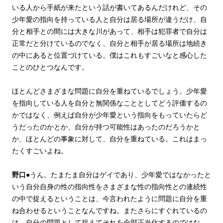
いる人から手紙が来たという話が書いてあるんだけれど、その
少年愛の指向を持っている人と自分は居る場所が違うだけ、自
分と相手との間には大きな川があって、相手は犯罪者で自分は
正常だと分けているのでなく、自分と相手が居る場所は地続き
の中にあると位置づけている。僕はこれもすごいなと感心した
ことのひとつなんです。
ほとんどさまざまな問題に自分を重ねているでしょう。少年愛
を指向している人を自分と無関係なこととしてどう評価するの
かではなく、例えば自分が少年愛という指向をもっていたらど
うだったのかとか、自分が持つ可能性はあったのだろうかと
か、ほとんどの事象に対して、自分を重ねている。これはまっ
たくすごいよね。
野口
●うん。たまたま自分はゲイであり、少年愛ではなかったと
いう自分自身の性の指向性をさまざまな性の指向性との連続性
の中で捉えるということは、今言われたように問題に自分を重
ね合わせるということなんですね。またさらにすぐれているの
は、自分の問題として捉えてそれを全部正当化するのではな