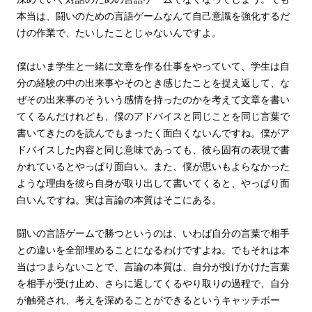
本当は、闘いのための言語ゲームなんて自己意識を強化するだ
けの作業で、たいしたことじゃないんですよ。
僕はいま学生と一緒に文章を作る仕事をやっていて、学生は自
分の経験の中の出来事やそのとき感じたことを捉え返して、な
ぜその出来事のそういう感情を持ったのかを考えて文章を書い
てくるんだけれども、僕のアドバイスと同じことを同じ言葉で
書いてきたのを読んでもまったく面白くないんですね。僕がア
ドバイスした内容と同じ意味であっても、彼ら固有の表現で書
かれているとやっぱり面白い。また、僕が思いもよらなかった
ような理由を彼ら自身が取り出して書いてくると、やっぱり面
白いんですね。実は言論の本質はそこにある。
闘いの言語ゲームで勝つというのは、いわば自分の言葉で相手
との違いを全部埋めることになるわけですよね。でもそれは本
当はつまらないことで、言論の本質は、自分が投げかけた言葉
を相手が受け止め、さらに返してくるやり取りの過程で、自分
が触発され、考えを深めることができるというキャッチボー