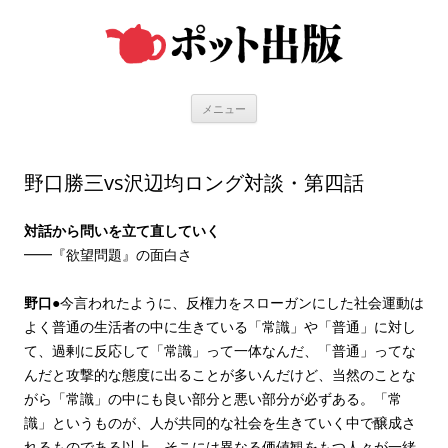
コ
ン
テ
ン
ツ
へ
ス
キ
メニュー
ッ
プ
野口勝三vs沢辺均ロング対談・第四話
対話から問いを立て直していく
━━『欲望問題』の面白さ
野口
●今言われたように、反権力をスローガンにした社会運動は
よく普通の生活者の中に生きている「常識」や「普通」に対し
て、過剰に反応して「常識」って一体なんだ、「普通」ってな
んだと攻撃的な態度に出ることが多いんだけど、当然のことな
がら「常識」の中にも良い部分と悪い部分が必ずある。「常
識」というものが、人が共同的な社会を生きていく中で醸成さ
れるものである以上、そこには異なる価値観をもつ人々が一緒