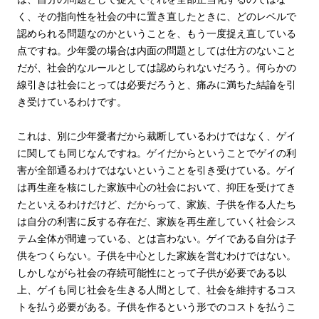
く、その指向性を社会の中に置き直したときに、どのレベルで
認められる問題なのかということを、もう一度捉え直している
点ですね。少年愛の場合は内面の問題としては仕方のないこと
だが、社会的なルールとしては認められないだろう。何らかの
線引きは社会にとっては必要だろうと、痛みに満ちた結論を引
き受けているわけです。
これは、別に少年愛者だから裁断しているわけではなく、ゲイ
に関しても同じなんですね。ゲイだからということでゲイの利
害が全部通るわけではないということを引き受けている。ゲイ
は再生産を核にした家族中心の社会において、抑圧を受けてき
たといえるわけだけど、だからって、家族、子供を作る人たち
は自分の利害に反する存在だ、家族を再生産していく社会シス
テム全体が間違っている、とは言わない。ゲイである自分は子
供をつくらない。子供を中心とした家族を営むわけではない。
しかしながら社会の存続可能性にとって子供が必要である以
上、ゲイも同じ社会を生きる人間として、社会を維持するコス
トを払う必要がある。子供を作るという形でのコストを払うこ