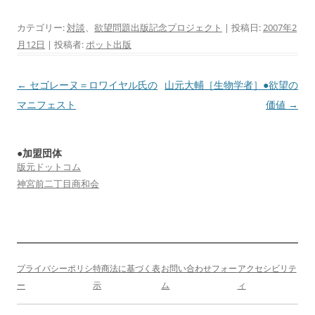
カテゴリー:
対談
、
欲望問題出版記念プロジェクト
| 投稿日:
2007年2
月12日
|
投稿者:
ポット出版
投
←
セゴレーヌ＝ロワイヤル氏の
山元大輔［生物学者］●欲望の
稿
マニフェスト
価値
→
ナ
ビ
●加盟団体
ゲ
版元ドットコム
ー
神宮前二丁目商和会
シ
ョ
ン
プライバシーポリシ
特商法に基づく表
お問い合わせフォー
アクセシビリテ
ー
示
ム
ィ