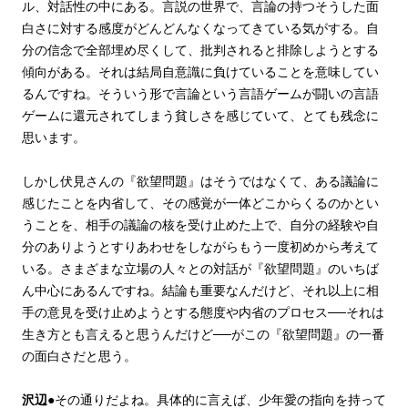
ル、対話性の中にある。言説の世界で、言論の持つそうした面
白さに対する感度がどんどんなくなってきている気がする。自
分の信念で全部埋め尽くして、批判されると排除しようとする
傾向がある。それは結局自意識に負けていることを意味してい
るんですね。そういう形で言論という言語ゲームが闘いの言語
ゲームに還元されてしまう貧しさを感じていて、とても残念に
思います。
しかし伏見さんの『欲望問題』はそうではなくて、ある議論に
感じたことを内省して、その感覚が一体どこからくるのかとい
うことを、相手の議論の核を受け止めた上で、自分の経験や自
分のありようとすりあわせをしながらもう一度初めから考えて
いる。さまざまな立場の人々との対話が『欲望問題』のいちば
ん中心にあるんですね。結論も重要なんだけど、それ以上に相
手の意見を受け止めようとする態度や内省のプロセス──それは
生き方とも言えると思うんだけど──がこの『欲望問題』の一番
の面白さだと思う。
沢辺
●その通りだよね。具体的に言えば、少年愛の指向を持って