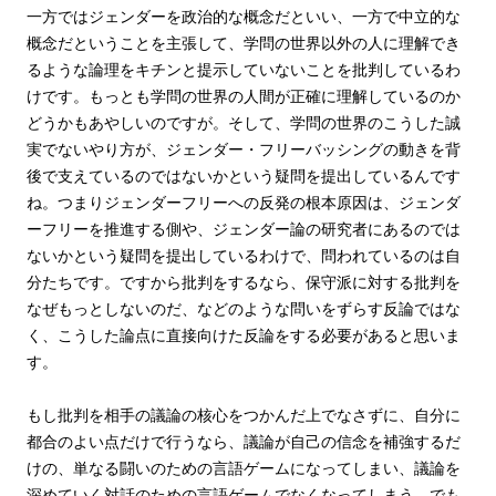
一方ではジェンダーを政治的な概念だといい、一方で中立的な
概念だということを主張して、学問の世界以外の人に理解でき
るような論理をキチンと提示していないことを批判しているわ
けです。もっとも学問の世界の人間が正確に理解しているのか
どうかもあやしいのですが。そして、学問の世界のこうした誠
実でないやり方が、ジェンダー・フリーバッシングの動きを背
後で支えているのではないかという疑問を提出しているんです
ね。つまりジェンダーフリーへの反発の根本原因は、ジェンダ
ーフリーを推進する側や、ジェンダー論の研究者にあるのでは
ないかという疑問を提出しているわけで、問われているのは自
分たちです。ですから批判をするなら、保守派に対する批判を
なぜもっとしないのだ、などのような問いをずらす反論ではな
く、こうした論点に直接向けた反論をする必要があると思いま
す。
もし批判を相手の議論の核心をつかんだ上でなさずに、自分に
都合のよい点だけで行うなら、議論が自己の信念を補強するだ
けの、単なる闘いのための言語ゲームになってしまい、議論を
深めていく対話のための言語ゲームでなくなってしまう。でも