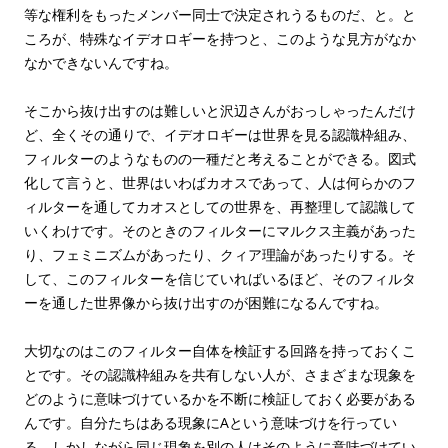
等な権利をもったメンバー同士で決定されうるものだ、と。と
ころが、特殊なイデオロギーを持つと、このような見方がなか
なかできないんですね。
そこから抜け出すのは難しいと沢辺さんがおっしゃったんだけ
ど、全くその通りで、イデオロギーは世界を見る認識枠組み、
フィルターのようなものの一種だと考えることができる。図式
化して言うと、世界はいわばカオスであって、人は何らかのフ
ィルターを通してカオスとしての世界を、再整理して認識して
いくわけです。そのときのフィルターにマルクス主義があった
り、フェミニズムがあったり、クィア理論があったりする。そ
して、このフィルターを信じていればいるほど、そのフィルタ
ーを通した世界像から抜け出すのが困難になるんですね。
大切なのはこのフィルター自体を検証する回路を持っておくこ
とです。その認識枠組みを共有しない人が、さまざまな現象を
どのように意味づけているかを不断に検証しておく必要がある
んです。自分たちはある現象にAという意味づけを行ってい
る。しかしながら同じ現象を別の人はそのように意味づけてい