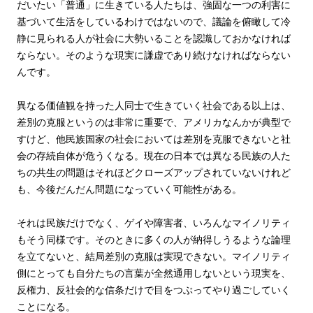
だいたい「普通」に生きている人たちは、強固な一つの利害に
基づいて生活をしているわけではないので、議論を俯瞰して冷
静に見られる人が社会に大勢いることを認識しておかなければ
ならない。そのような現実に謙虚であり続けなければならない
んです。
異なる価値観を持った人同士で生きていく社会である以上は、
差別の克服というのは非常に重要で、アメリカなんかが典型で
すけど、他民族国家の社会においては差別を克服できないと社
会の存続自体が危うくなる。現在の日本では異なる民族の人た
ちの共生の問題はそれほどクローズアップされていないけれど
も、今後だんだん問題になっていく可能性がある。
それは民族だけでなく、ゲイや障害者、いろんなマイノリティ
もそう同様です。そのときに多くの人が納得しうるような論理
を立てないと、結局差別の克服は実現できない。マイノリティ
側にとっても自分たちの言葉が全然通用しないという現実を、
反権力、反社会的な信条だけで目をつぶってやり過ごしていく
ことになる。