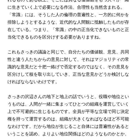
に生きていく上で必要になる作法、合理性も当然含まれる。
「常識」には、そうした人の倫理の普遍性と、一方的に何かを
排除しようとするような、近代的な人間観に抵触したものが存
在している。つまり、「常識」の中の正当化できないものと正
当化できるものを区分けする必要がありますね。
これもさっきの議論と同じで、自分たちの価値観、意見、共同
性と違う人たちからの意見に対して、それはマジョリティの常
識的な意見だと十把一絡げで否定するのではなく、その意見を
区分けして核を取り出していき、正当な意見かどうか検討しな
ければならないわけです。
さっきの沢辺さんの地下と地上の話でいうと、役職や地位とい
うものは、人間が一緒に集まってひとつの組織を運営していく
上で不可避的に生じるものです。全員が平等な立場で同じ決定
権を持って運営するのは、組織が大きくなればなるほど不可能
なわけです。だから地位が生じること自体には普遍性があると
いうことを認め、よりよい地位関係はどのようなものかとか、