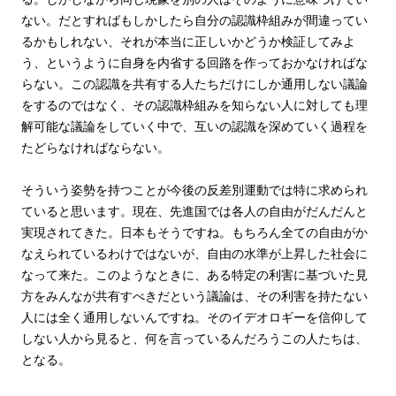
ない。だとすればもしかしたら自分の認識枠組みが間違ってい
るかもしれない、それが本当に正しいかどうか検証してみよ
う、というように自身を内省する回路を作っておかなければな
らない。この認識を共有する人たちだけにしか通用しない議論
をするのではなく、その認識枠組みを知らない人に対しても理
解可能な議論をしていく中で、互いの認識を深めていく過程を
たどらなければならない。
そういう姿勢を持つことが今後の反差別運動では特に求められ
ていると思います。現在、先進国では各人の自由がだんだんと
実現されてきた。日本もそうですね。もちろん全ての自由がか
なえられているわけではないが、自由の水準が上昇した社会に
なって来た。このようなときに、ある特定の利害に基づいた見
方をみんなが共有すべきだという議論は、その利害を持たない
人には全く通用しないんですね。そのイデオロギーを信仰して
しない人から見ると、何を言っているんだろうこの人たちは、
となる。