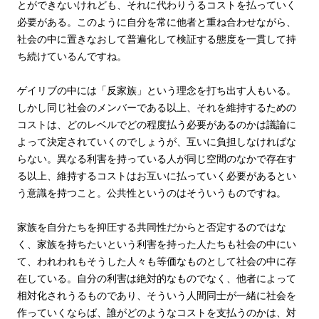
とができないけれども、それに代わりうるコストを払っていく
必要がある。このように自分を常に他者と重ね合わせながら、
社会の中に置きなおして普遍化して検証する態度を一貫して持
ち続けているんですね。
ゲイリブの中には「反家族」という理念を打ち出す人もいる。
しかし同じ社会のメンバーである以上、それを維持するための
コストは、どのレベルでどの程度払う必要があるのかは議論に
よって決定されていくのでしょうが、互いに負担しなければな
らない。異なる利害を持っている人が同じ空間のなかで存在す
る以上、維持するコストはお互いに払っていく必要があるとい
う意識を持つこと。公共性というのはそういうものですね。
家族を自分たちを抑圧する共同性だからと否定するのではな
く、家族を持ちたいという利害を持った人たちも社会の中にい
て、われわれもそうした人々も等価なものとして社会の中に存
在している。自分の利害は絶対的なものでなく、他者によって
相対化されうるものであり、そういう人間同士が一緒に社会を
作っていくならば、誰がどのようなコストを支払うのかは、対