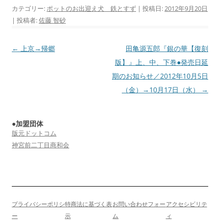
カテゴリー:
ポットのお出迎え犬 鉄とすず
| 投稿日:
2012年9月20日
|
投稿者:
佐藤 智砂
投
←
上京→帰郷
田亀源五郎『銀の華【復刻
稿
版】』上、中、下巻●発売日延
ナ
期のお知らせ／2012年10月5日
ビ
（金）→10月17日（水）
→
ゲ
ー
●加盟団体
シ
版元ドットコム
ョ
神宮前二丁目商和会
ン
プライバシーポリシ
特商法に基づく表
お問い合わせフォー
アクセシビリテ
ー
示
ム
ィ