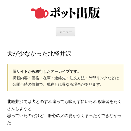
コ
ン
テ
ン
ツ
へ
ス
キ
メニュー
ッ
プ
犬が少なかった北軽井沢
旧サイトから移行したアーカイブです。
掲載内容・価格・在庫・連絡先・注文方法・外部リンクなどは
公開当時の情報で、現在とは異なる場合があります。
北軽井沢では犬とのすれ違っても吠えずにいられる練習をたく
さんしようと
思っていたのだけど、肝心の犬の姿がなくまったくできなかっ
た。