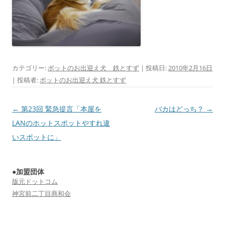
カテゴリー:
ポットのお出迎え犬 鉄とすず
| 投稿日:
2010年2月16日
|
投稿者:
ポットのお出迎え犬 鉄とすず
投
←
第23回 緊急提言「本屋を
バカはどっち？
→
稿
LANのホットスポットやすれ違
ナ
いスポットに」
ビ
ゲ
●加盟団体
ー
版元ドットコム
シ
神宮前二丁目商和会
ョ
ン