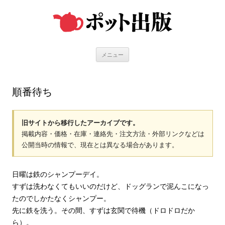
コ
ン
テ
ン
ツ
へ
ス
キ
メニュー
ッ
プ
順番待ち
旧サイトから移行したアーカイブです。
掲載内容・価格・在庫・連絡先・注文方法・外部リンクなどは
公開当時の情報で、現在とは異なる場合があります。
日曜は鉄のシャンプーデイ。
すずは洗わなくてもいいのだけど、ドッグランで泥んこになっ
たのでしかたなくシャンプー。
先に鉄を洗う。その間、すずは玄関で待機（ドロドロだか
ら）。