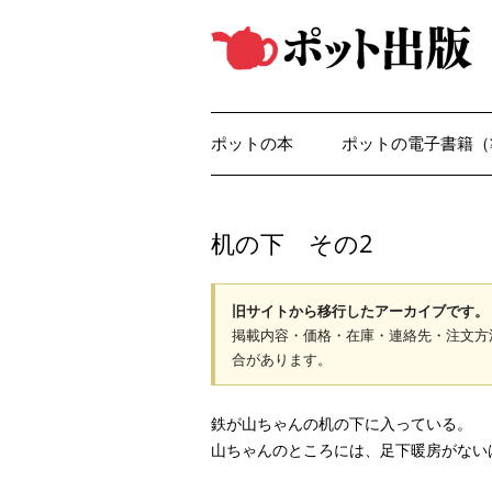
コ
ン
テ
ン
ツ
へ
ス
キ
ッ
ポットの本
ポットの電子書籍（
プ
机の下 その2
旧サイトから移行したアーカイブです。
掲載内容・価格・在庫・連絡先・注文方
合があります。
鉄が山ちゃんの机の下に入っている。
山ちゃんのところには、足下暖房がない