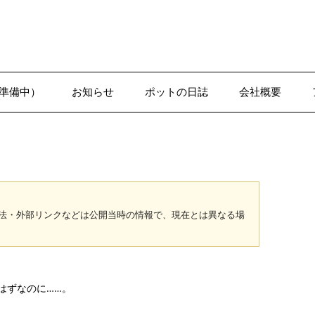
準備中）
お知らせ
ポットの日誌
会社概要
1-1●日誌–沢辺
法・外部リンクなどは公開当時の情報で、現在とは異なる場
はずなのに……。