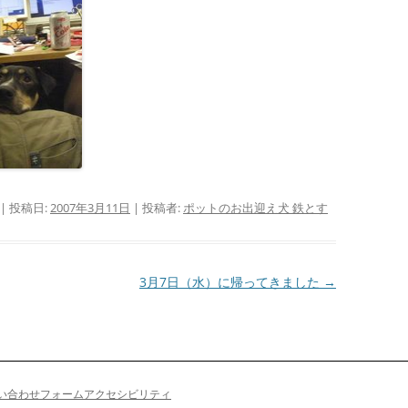
| 投稿日:
2007年3月11日
|
投稿者:
ポットのお出迎え犬 鉄とす
3月7日（水）に帰ってきました
→
い合わせフォーム
アクセシビリティ