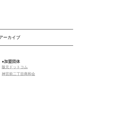
アーカイブ
●加盟団体
版元ドットコム
神宮前二丁目商和会