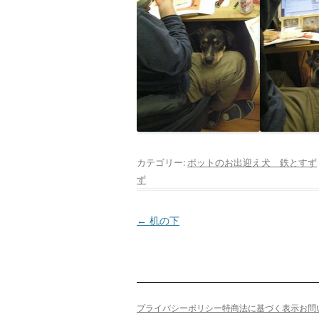
カテゴリー:
ポットのお出迎え犬 鉄とすず
ず
投
←
机の下
稿
ナ
ビ
ゲ
プライバシーポリシー
特商法に基づく表示
お問