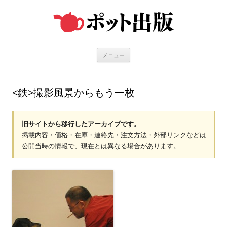
コ
ン
テ
ン
ツ
へ
ス
キ
メニュー
ッ
プ
<鉄>撮影風景からもう一枚
旧サイトから移行したアーカイブです。
掲載内容・価格・在庫・連絡先・注文方法・外部リンクなどは
公開当時の情報で、現在とは異なる場合があります。