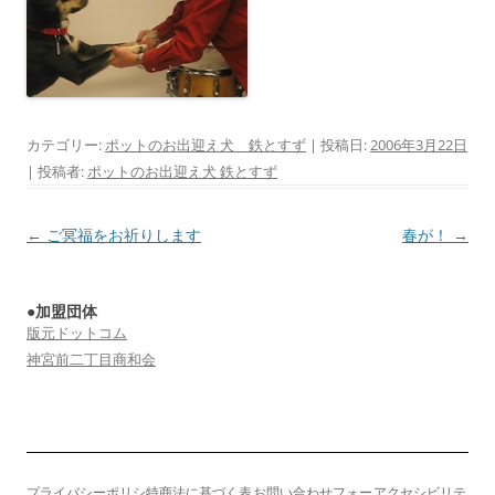
カテゴリー:
ポットのお出迎え犬 鉄とすず
| 投稿日:
2006年3月22日
|
投稿者:
ポットのお出迎え犬 鉄とすず
投
←
ご冥福をお祈りします
春が！
→
稿
ナ
●加盟団体
ビ
版元ドットコム
ゲ
神宮前二丁目商和会
ー
シ
ョ
ン
プライバシーポリシ
特商法に基づく表
お問い合わせフォー
アクセシビリテ