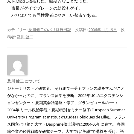
んを助役に抜擢した。画期的なことだった。
市長がゲイでブレーンの助役もゲイ。
パリはとても同性愛者にやさしい都市である。
カテゴリー:
及川健二のパリ修行日記
| 投稿日:
2006年11月19日
|
投
稿者:
及川 健二
及川 健二 について
ジャーナリスト／研究者。 それまで一分もフランス語を学んだこと
がなかったのに、 フランス留学を決断。2002年UCLAエクステンシ
ョンセンター・ 夏期英会話講座・修了、グランゼコールの一つ、
2004年 リール政治学院・夏期特別セミナー修了(European Summer
University Program at Institut d’Etudes Politiques de Lille)。 フラン
ス国立パリ第九大学・Dauphine修士課程に2004-05年に在学。 多国
籍企業の経営戦略が研究テーマ。大学では”英語”で講義を 受け、語