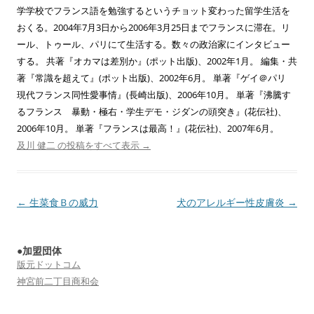
学学校でフランス語を勉強するというチョット変わった留学生活を
おくる。2004年7月3日から2006年3月25日までフランスに滞在。リ
ール、トゥール、パリにて生活する。数々の政治家にインタビュー
する。 共著『オカマは差別か』(ポット出版)、2002年1月。 編集・共
著『常識を超えて』(ポット出版)、2002年6月。 単著『ゲイ＠パリ
現代フランス同性愛事情』(長崎出版)、2006年10月。 単著『沸騰す
るフランス 暴動・極右・学生デモ・ジダンの頭突き』(花伝社)、
2006年10月。 単著『フランスは最高！』(花伝社)、2007年6月。
及川 健二 の投稿をすべて表示
→
投
←
生菜食Ｂの威力
犬のアレルギー性皮膚炎
→
稿
ナ
●加盟団体
ビ
版元ドットコム
ゲ
神宮前二丁目商和会
ー