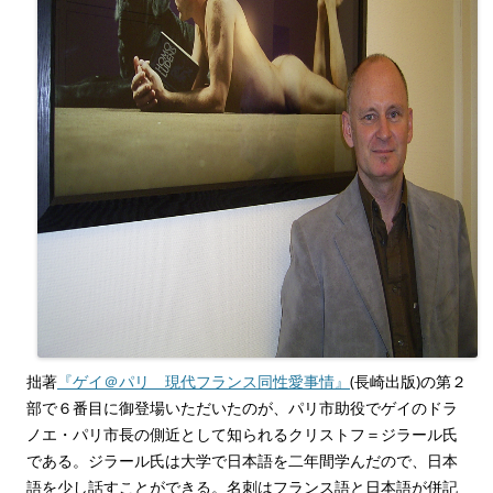
拙著
『ゲイ＠パリ 現代フランス同性愛事情』
(長崎出版)の第２
部で６番目に御登場いただいたのが、パリ市助役でゲイのドラ
ノエ・パリ市長の側近として知られるクリストフ＝ジラール氏
である。ジラール氏は大学で日本語を二年間学んだので、日本
語を少し話すことができる。名刺はフランス語と日本語が併記