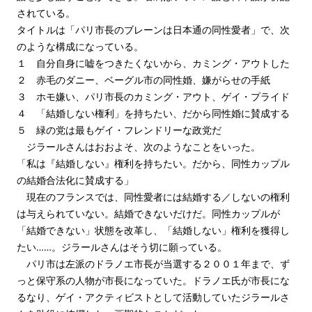
されている。
タイトルは「パリ市長のブレーンは日本通の同性愛者」で、次
のような構成になっている。
１ 自分自身に嘘をつきたくないから、カミング・アウトした
２ 赤毛のダニー、ベーグル市の同性婚、嫌がらせの手紙
３ ホモ嫌い、パリ市長のカミング・アウト、ゲイ・プライド
４ 「結婚しない権利」を持ちたい、だから同性婚に賛成する
５ 緑の党は最もゲイ・フレンドリーな政党だ
ジラールさんはおおよそ、次のようなことをいった。
「私は『結婚しない』権利を持ちたい。だから、同性カップル
の結婚合法化に賛成する」
現在のフランスでは、同性愛者には結婚する／しないの権利
は与えられていない。結婚できないだけだ。同性カップルが
「結婚できない」状態を改革し、「結婚しない」権利を獲得し
たい……。ジラールさんはそう切に願っている。
パリ市は左派のドラノエ市長が当選する２００１年まで、ず
っと保守系の人物が市長になっていた。ドラノエ氏が市長にな
るなり、ゲイ・アクティビストとして活動していたジラールさ