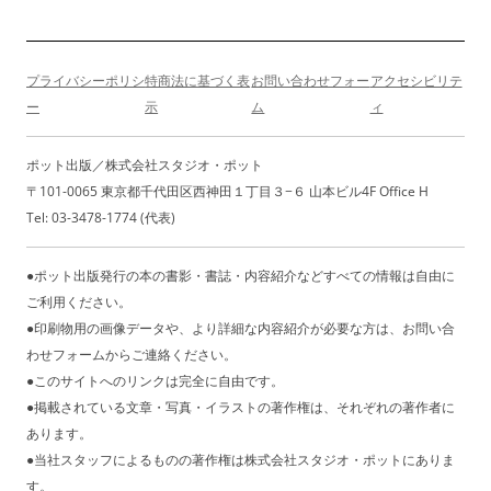
シ
ョ
ン
プライバシーポリシ
特商法に基づく表
お問い合わせフォー
アクセシビリテ
ー
示
ム
ィ
ポット出版／株式会社スタジオ・ポット
〒101-0065 東京都千代田区西神田１丁目３−６ 山本ビル4F Office H
Tel: 03-3478-1774 (代表)
●ポット出版発行の本の書影・書誌・内容紹介などすべての情報は自由に
ご利用ください。
●印刷物用の画像データや、より詳細な内容紹介が必要な方は、お問い合
わせフォームからご連絡ください。
●このサイトへのリンクは完全に自由です。
●掲載されている文章・写真・イラストの著作権は、それぞれの著作者に
あります。
●当社スタッフによるものの著作権は株式会社スタジオ・ポットにありま
す。