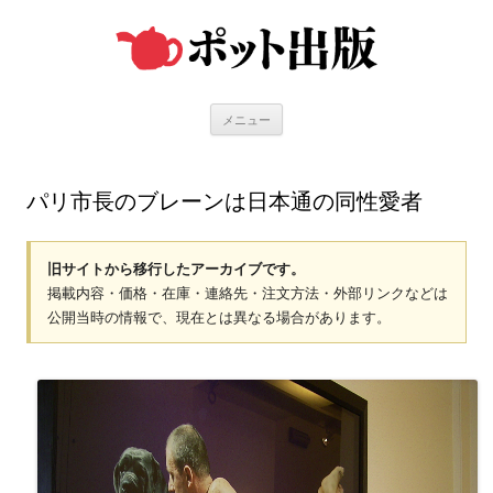
コ
ン
テ
ン
ツ
へ
ス
キ
メニュー
ッ
プ
パリ市長のブレーンは日本通の同性愛者
旧サイトから移行したアーカイブです。
掲載内容・価格・在庫・連絡先・注文方法・外部リンクなどは
公開当時の情報で、現在とは異なる場合があります。