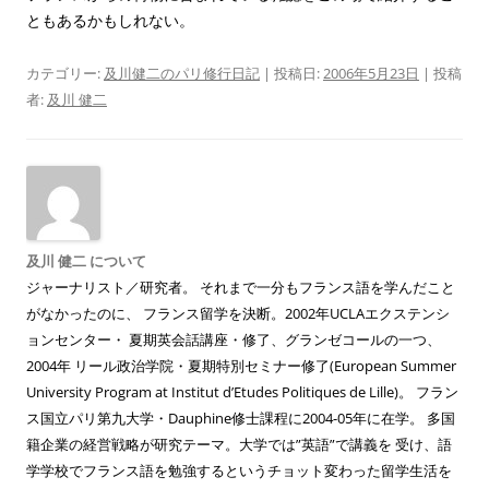
ともあるかもしれない。
カテゴリー:
及川健二のパリ修行日記
| 投稿日:
2006年5月23日
|
投稿
者:
及川 健二
及川 健二 について
ジャーナリスト／研究者。 それまで一分もフランス語を学んだこと
がなかったのに、 フランス留学を決断。2002年UCLAエクステンシ
ョンセンター・ 夏期英会話講座・修了、グランゼコールの一つ、
2004年 リール政治学院・夏期特別セミナー修了(European Summer
University Program at Institut d’Etudes Politiques de Lille)。 フラン
ス国立パリ第九大学・Dauphine修士課程に2004-05年に在学。 多国
籍企業の経営戦略が研究テーマ。大学では”英語”で講義を 受け、語
学学校でフランス語を勉強するというチョット変わった留学生活を