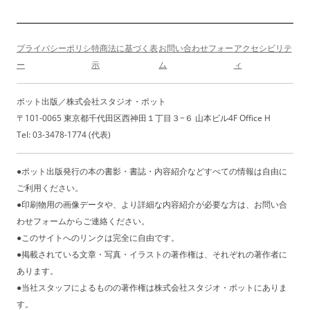
ョ
ン
プライバシーポリシ
特商法に基づく表
お問い合わせフォー
アクセシビリテ
ー
示
ム
ィ
ポット出版／株式会社スタジオ・ポット
〒101-0065 東京都千代田区西神田１丁目３−６ 山本ビル4F Office H
Tel: 03-3478-1774 (代表)
●ポット出版発行の本の書影・書誌・内容紹介などすべての情報は自由に
ご利用ください。
●印刷物用の画像データや、より詳細な内容紹介が必要な方は、お問い合
わせフォームからご連絡ください。
●このサイトへのリンクは完全に自由です。
●掲載されている文章・写真・イラストの著作権は、それぞれの著作者に
あります。
●当社スタッフによるものの著作権は株式会社スタジオ・ポットにありま
す。