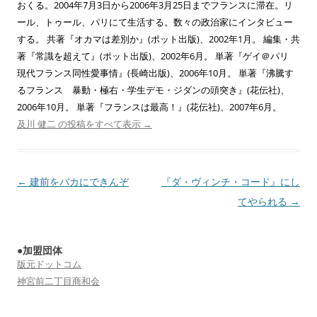
おくる。2004年7月3日から2006年3月25日までフランスに滞在。リ
ール、トゥール、パリにて生活する。数々の政治家にインタビュー
する。 共著『オカマは差別か』(ポット出版)、2002年1月。 編集・共
著『常識を超えて』(ポット出版)、2002年6月。 単著『ゲイ＠パリ
現代フランス同性愛事情』(長崎出版)、2006年10月。 単著『沸騰す
るフランス 暴動・極右・学生デモ・ジダンの頭突き』(花伝社)、
2006年10月。 単著『フランスは最高！』(花伝社)、2007年6月。
及川 健二 の投稿をすべて表示
→
投
←
建前をバカにできんぞ
『ダ・ヴィンチ・コード』にし
稿
てやられる
→
ナ
ビ
●加盟団体
ゲ
版元ドットコム
ー
神宮前二丁目商和会
シ