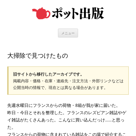
コ
ン
テ
ン
ツ
へ
ス
キ
メニュー
ッ
プ
大掃除で見つけたもの
旧サイトから移行したアーカイブです。
掲載内容・価格・在庫・連絡先・注文方法・外部リンクなどは
公開当時の情報で、現在とは異なる場合があります。
先週水曜日にフランスからの荷物・8箱が我が家に届いた。
昨日・今日とそれを整理した。フランスのレズビアン雑誌やゲ
イ雑誌がたくさんあった。こんなに買い込んだっけ……と思っ
た。
フランスからの荷物に含まれている雑誌をこの場で紹介するこ