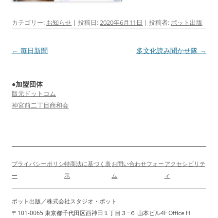
カテゴリー:
お知らせ
| 投稿日:
2020年6月11日
|
投稿者:
ポット出版
投
←
毎日新聞
多文化読み聞かせ隊
→
稿
ナ
●加盟団体
ビ
版元ドットコム
ゲ
神宮前二丁目商和会
ー
シ
ョ
ン
プライバシーポリシ
特商法に基づく表
お問い合わせフォー
アクセシビリテ
ー
示
ム
ィ
ポット出版／株式会社スタジオ・ポット
〒101-0065 東京都千代田区西神田１丁目３−６ 山本ビル4F Office H