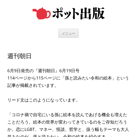
コ
ン
テ
ン
ツ
へ
ス
キ
メニュー
ッ
プ
週刊朝日
6月9日発売の『週刊朝日』6月19日号
114ページから115ページに「孫と読みたい令和の絵本」という
記事が掲載されています。
リード文はこのようになっています。
「コロナ禍で自宅にいる孫に絵本を読んであげる機会も増えた
ことだろう。絵本の世界が変わってきているのをご存知だろう
か。恋にLGBT、マネー、怪談、哲学と、扱う幅もテーマも大人
並みなのだ。孫と読みたい、令和の絵本を紹介する。」