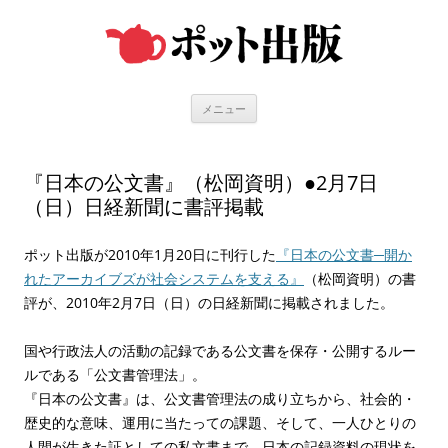
コ
ン
テ
ン
ツ
へ
ス
キ
メニュー
ッ
プ
『日本の公文書』（松岡資明）●2月7日
（日）日経新聞に書評掲載
ポット出版が2010年1月20日に刊行した
『日本の公文書─開か
れたアーカイブズが社会システムを支える』
（松岡資明）の書
評が、2010年2月7日（日）の日経新聞に掲載されました。
国や行政法人の活動の記録である公文書を保存・公開するルー
ルである「公文書管理法」。
『日本の公文書』は、公文書管理法の成り立ちから、社会的・
歴史的な意味、運用に当たっての課題、そして、一人ひとりの
人間が生きた証としての私文書まで、日本の記録資料の現状を