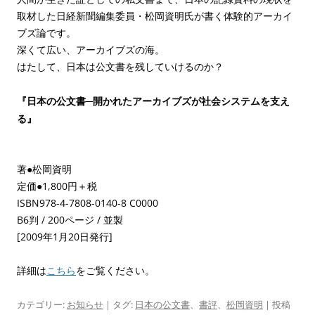
取材した日経新聞編集委員・松岡資明氏が書く体験的アーカイ
ブズ論です。
深くて広い、アーカイブズの海。
はたして、日本は公文書を残していけるのか？
『日本の公文書─開かれたアーカイブズが社会システムを支え
る』
著●松岡資明
定価●1,800円＋税
ISBN978-4-7808-0140-8 C0000
B6判 / 200ページ / 並製
[2009年1月20日発行]
詳細は
こちら
をご覧ください。
カテゴリー:
お知らせ
| タグ:
日本の公文書
、
書評
、
松岡資明
| 投稿