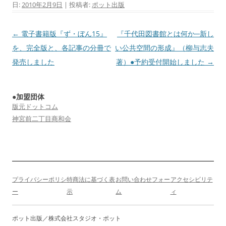
日:
2010年2月9日
|
投稿者:
ポット出版
投
←
電子書籍版『ず・ぼん15』
『千代田図書館とは何か─新し
稿
を、完全版と、各記事の分冊で
い公共空間の形成』（柳与志夫
ナ
発売しました
著）●予約受付開始しました
→
ビ
ゲ
●加盟団体
ー
版元ドットコム
シ
神宮前二丁目商和会
ョ
ン
プライバシーポリシ
特商法に基づく表
お問い合わせフォー
アクセシビリテ
ー
示
ム
ィ
ポット出版／株式会社スタジオ・ポット