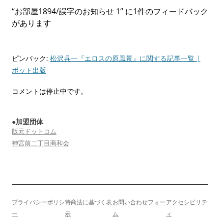
ゲ
“
お部屋1894/誤字のお知らせ 1
” に1件のフィードバック
ー
があります
シ
ョ
ン
ピンバック:
松沢呉一『エロスの原風景』に関する記事一覧 |
ポット出版
コメントは停止中です。
●加盟団体
版元ドットコム
神宮前二丁目商和会
プライバシーポリシ
特商法に基づく表
お問い合わせフォー
アクセシビリテ
ー
示
ム
ィ