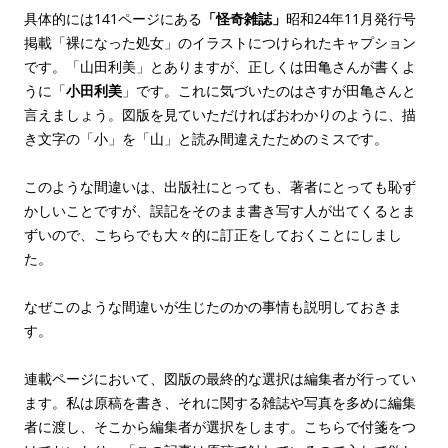
具体的には141ページにある
「怪奇雑誌」
昭和24年11月発行号
掲載「裸になった処女」のイラストにつけられたキャプション
です。「山田利美」とありますが、正しくは田亀さんが書くよ
うに「
小田利美
」です。これに気づいたのはさすが田亀さんと
言えましょう。図版を見ていただければおわかりのように、描
き文字の「小」を「山」と読み間違えたためのミスです。
このような間違いは、出版社にとっても、著者にとっても恥ず
かしいことですが、誤記をそのまま書き写す人が出てくるとま
ずいので、こちらでも大々的に訂正をしておくことにしまし
た。
なぜこのような間違いが生じたのかの事情も説明しておきま
す。
連載ページにおいて、図版の最終的な選択は編集者が行ってい
ます。私は原稿を書き、それに関する雑誌や写真を多めに編集
者に渡し、そこから編集者が選択をします。こちらで付箋をつ