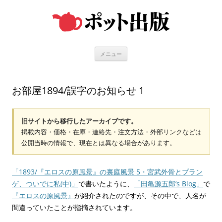
コ
ン
テ
ン
ツ
へ
ス
キ
メニュー
ッ
プ
お部屋1894/誤字のお知らせ 1
旧サイトから移行したアーカイブです。
掲載内容・価格・在庫・連絡先・注文方法・外部リンクなどは
公開当時の情報で、現在とは異なる場合があります。
「1893/『エロスの原風景』の裏庭風景 5・宮武外骨とプラン
ゲ、ついでに私(中)」
で書いたように、
「田亀源五郎’s Blog」
で
『エロスの原風景』
が紹介されたのですが、その中で、人名が
間違っていたことが指摘されています。