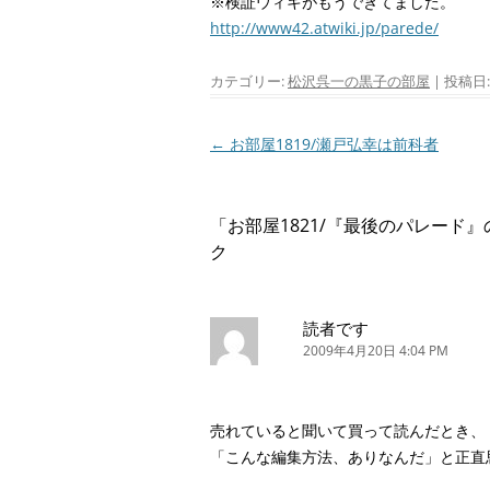
※検証ウィキがもうできてました。
http://www42.atwiki.jp/parede/
カテゴリー:
松沢呉一の黒子の部屋
| 投稿日
投
←
お部屋1819/瀬戸弘幸は前科者
稿
ナ
「
お部屋1821/『最後のパレード
ビ
ク
ゲ
ー
シ
読者です
2009年4月20日 4:04 PM
ョ
ン
売れていると聞いて買って読んだとき、
「こんな編集方法、ありなんだ」と正直