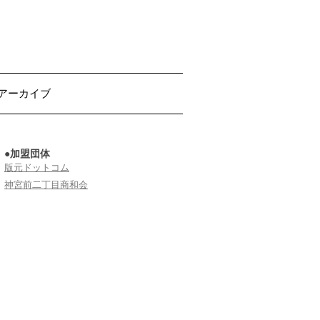
アーカイブ
●加盟団体
版元ドットコム
神宮前二丁目商和会