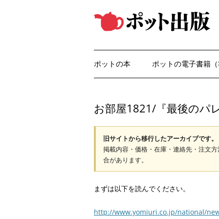
コ
ン
テ
ン
ツ
へ
ス
キ
ッ
ポットの本
ポットの電子書籍（
プ
お部屋1821/『最後の
旧サイトから移行したアーカイブです。
掲載内容・価格・在庫・連絡先・注文方
合があります。
まずは以下を読んでください。
http://www.yomiuri.co.jp/national/