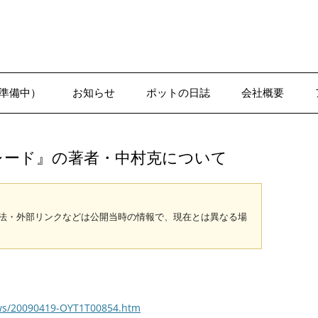
準備中）
お知らせ
ポットの日誌
会社概要
1-1●日誌–沢辺
パレード』の著者・中村克について
法・外部リンクなどは公開当時の情報で、現在とは異なる場
news/20090419-OYT1T00854.htm