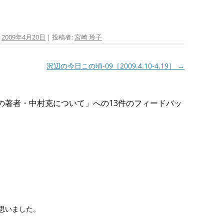
:
2009年4月20日
|
投稿者:
宮崎 玲子
沢辺の今日この頃-09［2009.4.10-4.19］
→
』の著者・中村克について
」への13件のフィードバッ
思いました。