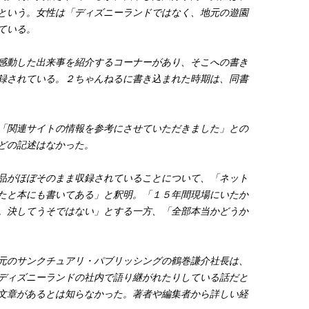
という。女性は「ディズニーランドではなく、地元の遊園
ている。
感動した出来事を紹介するコーナーがあり、そこへの書き
録されている。２ちゃんねるに書き込まれた時期は、同書
「関連サイトの情報を参考にさせていただきました」との
どの記述はなかった。
品がほぼそのまま収録されていることについて、「ネット
たと本にも書いてある」と釈明。「１５年間現場にいたか
。決してうそではない」とする一方、「全部本当かどうか
元のサンクチュアリ・パブリッシングの鶴巻謙介社長は、
ディズニーランドの社内で語り継がれたりしている話だと
文章があるとは知らなかった。著者や編集者から詳しい経