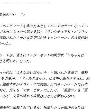
———————————————
最後のパレード」
フのエピソードを集めた本としてベストセラーになってい
で本当にあった心温まる話」（サンクチュアリ・パブリッ
掲載された「小さな親切はがきキャンペーン」の入賞作品
かった。
ソードが、過去にインターネットの掲示板「２ちゃんね
とも明らかになった。
ったのは「大きな白い温かい手」と題された文章で、脳梗
夫とその妻が、「ドナルドダック」に背中や腕をさすられ、感
」運動本部が２００４年に実施した同キャンペーンで日本
おり、文末を「です・ます」にしたり、「重度の」を「重
いるが、文章の流れや表現はほとんど変わらない。
聞夕刊に掲載されているが、執筆した大分県内の女性は、