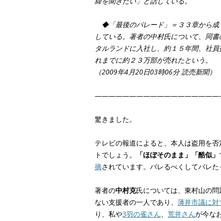
緯を聞きたい」と話している。
◆「最後のパレード」＝３３章から成
している。著者の中村氏について、同書
タルランドに入社し、約１５年間、社員
れまでに約２３万部が売れたという。
（2009年4月20日03時06分 読売新聞）
——————————————————
驚きました。
テレビの報道によると、本人は盗用を否
トでしょう。
「ほぼそのまま」「酷似」
摘
されています。バレるべくしてバレた
著者の
中村克
氏については、東村山の問
ない支援者の一人であり、
薄井市議に対
り、私や
3羽の雀さん
、
荒井さん
が今な