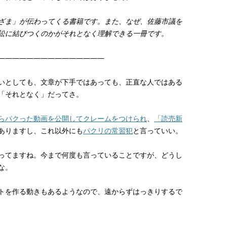
ざま」が伝わってくる書籍です。また、なぜ、佐藤市議を
訟に結びつくのかがそれとなく理解できる一冊です。
———————————————
いとしても、文章が下手ではあっても、正直な人ではある
「それとなく」だってさ。
らパクった動画を公開してクレームをつけられ
、
「読売新
ありますし、これ以外にも
パクリの常習犯
と言っていい。
ってますね。今まで何度も言っていることですが、どうし
な。
トを作る動きもあるようなので、遠からずはっきりするで