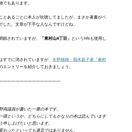
物でもあります。
ことあるごとに本人が吹聴してましたが、まさか著書がベ
でした。文章が下手な人なんですけどね。
閉鎖されていますが、
「東村山4丁目」
というHNも使用し
はすでに消されていますが、
矢野穂積・朝木直子著『東村
付けのエントリーを紹介しておきましょう。
———————————————
野両議員が書いた一冊の本です。
一環というか、どちらにしてもかなりの本は読んでいます
う申し上げたいと思います。
変わったといっても過言ではありません。