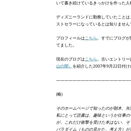
いて書き続けているきっかけを作った人
ディズニーランドに勤務していたことは
ストセラーになっているとは知りません
プロフィールは
こちら
。すでにブログが
てました。
現在のブログは
こちら
。古いエントリー
山の闇』
を紹介した2007年9月22日
——————————————————
(略)
そのホームページで知ったのが朝木、矢
私にとって読書は、趣味というか仕事の
が、これだけ衝撃を受けた本はない、そ
パラダイム（ものの見かた、考え方）が