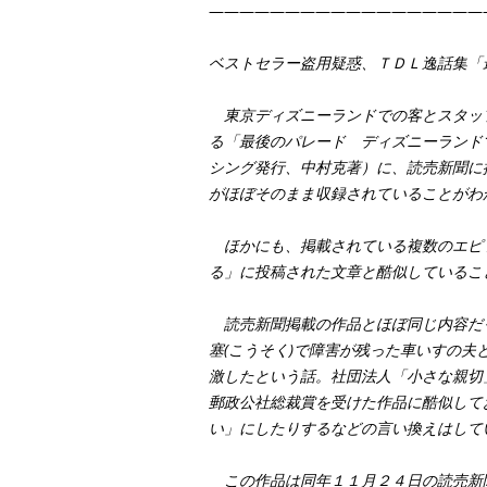
——————————————————
ベストセラー盗用疑惑、ＴＤＬ逸話集「
東京ディズニーランドでの客とスタッ
る「最後のパレード ディズニーランド
シング発行、中村克著）に、読売新聞に
がほぼそのまま収録されていることがわ
ほかにも、掲載されている複数のエピ
る」に投稿された文章と酷似しているこ
読売新聞掲載の作品とほぼ同じ内容だ
塞(こうそく)で障害が残った車いすの
激したという話。社団法人「小さな親切
郵政公社総裁賞を受けた作品に酷似して
い」にしたりするなどの言い換えはして
この作品は同年１１月２４日の読売新