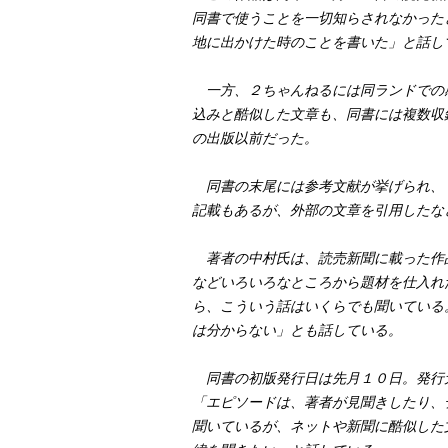
同書で使うことを一切知らされなかった
地に出かけた時のことを書いた」と話し
一方、２ちゃんねるには同ランドでの
込みと酷似した文章も、同書には複数収
の出版以前だった。
同書の末尾には参考文献が挙げられ、
記載もあるが、外部の文章を引用したな
著者の中村氏は、読売新聞に載った作
などいろいろなところから題材を仕入れ
ら、こういう話はいくらでも聞いている
は分からない」とも話している。
同書の初版発行日は先月１０日。発行
「エピソードは、著者が見聞きしたり、
聞いているが、ネットや新聞に酷似した