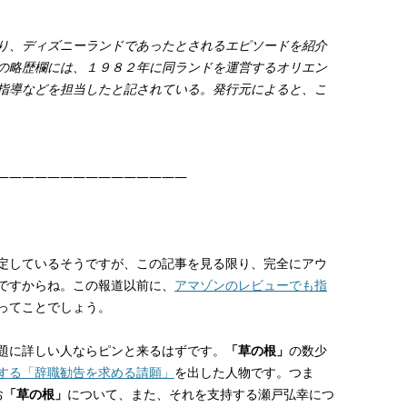
り、ディズニーランドであったとされるエピソードを紹介
の略歴欄には、１９８２年に同ランドを運営するオリエン
指導などを担当したと記されている。発行元によると、こ
———————————————
定しているそうですが、この記事を見る限り、完全にアウ
ですからね。この報道以前に、
アマゾンのレビューでも指
ってことでしょう。
題に詳しい人ならピンと来るはずです。
「草の根」
の数少
する「辞職勧告を求める請願」
を出した人物です。つま
お
「草の根」
について、また、それを支持する瀬戸弘幸につ