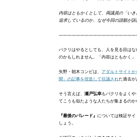
内容はともかくとして、両議員の「いき
追求しているのか、なぜ今回の請願が訴
——————————————————
パクリはやるとしても、人を見る目はな
のかもしれません。「内容はともかく」
矢野・朝木コンビは、
アダルトサイトか
聞」の記事を捏造して抗議され
た過去が
そう言えば、
瀬戸弘幸
もパクリをよくや
てこうも似たような人たちが集まるのか
『最後のパレード』
については検証サイ
しょう。