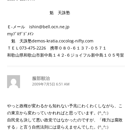
魁 天誅塾
Ｅ-メール ishin@bell.ocn.ne.jp
myﾌﾞﾛｸﾞﾄﾞﾒｲﾝ
魁 天誅塾demos-kratia.cocolog-nifty.com
ＴＥＬ073-475-2226 携帯０８０-６１３７-０５７１
和歌山県和歌山市新中島１４２-６ジョイフル新中島１０５号室
服部順治
2009年7月5日 6:51 AM
やっと政権が変わるかも知れない予兆にわくわくしながら、こ
の東京から変わっていかれればと思っています。(^_^;）
自民党も決して悪い政党ではなかったのですが、「権力は腐敗
する」と言う自然法則には逆らえませんでした。(^_^;）