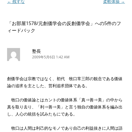
投
←
残すな
柔軟体操
→
稿
ナ
「
お部屋1578/元創価学会の反創価学会
」への5件のフ
ビ
ィードバック
ゲ
ー
シ
塾長
2009年5月6日 1:42 AM
ョ
ン
創価学会は宗教ではなく、初代 牧口常三郎の観念である価値
論の追求を主とした、営利追求団体である。
牧口の価値論とはカントの価値体系「真⇒善⇒美」の中から
真を取り去り、「利⇒善⇒美」と言う独自の価値体系を編み出
し、人心の統括を試みたもにである。
牧口は人間は利己的なモノであり自己の利益抜きに人間は語