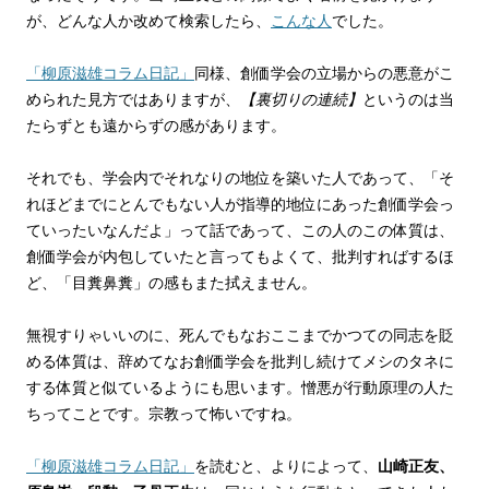
が、どんな人か改めて検索したら、
こんな人
でした。
「柳原滋雄コラム日記」
同様、創価学会の立場からの悪意がこ
められた見方ではありますが、
【裏切りの連続】
というのは当
たらずとも遠からずの感があります。
それでも、学会内でそれなりの地位を築いた人であって、「そ
れほどまでにとんでもない人が指導的地位にあった創価学会っ
ていったいなんだよ」って話であって、この人のこの体質は、
創価学会が内包していたと言ってもよくて、批判すればするほ
ど、「目糞鼻糞」の感もまた拭えません。
無視すりゃいいのに、死んでもなおここまでかつての同志を貶
める体質は、辞めてなお創価学会を批判し続けてメシのタネに
する体質と似ているようにも思います。憎悪が行動原理の人た
ちってことです。宗教って怖いですね。
「柳原滋雄コラム日記」
を読むと、よりによって、
山崎正友、