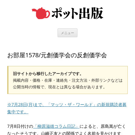
コ
ン
テ
ン
ツ
へ
ス
キ
メニュー
ッ
プ
お部屋1578/元創価学会の反創価学会
旧サイトから移行したアーカイブです。
掲載内容・価格・在庫・連絡先・注文方法・外部リンクなどは
公開当時の情報で、現在とは異なる場合があります。
※7月28日(月)まで、「マッツ・ザ・ワールド」の新規購読者募
集中です。
7月8日付けの
「柳原滋雄コラム日記」
によると、原島嵩が亡く
なったそうです。山崎正友との関係でよく名前を見かけます