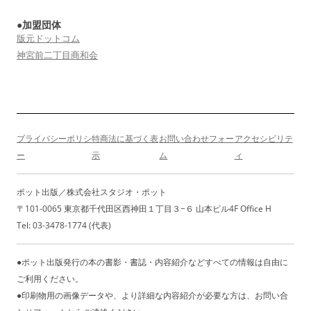
●加盟団体
版元ドットコム
神宮前二丁目商和会
プライバシーポリシ
特商法に基づく表
お問い合わせフォー
アクセシビリテ
ー
示
ム
ィ
ポット出版／株式会社スタジオ・ポット
〒101-0065 東京都千代田区西神田１丁目３−６ 山本ビル4F Office H
Tel: 03-3478-1774 (代表)
●ポット出版発行の本の書影・書誌・内容紹介などすべての情報は自由に
ご利用ください。
●印刷物用の画像データや、より詳細な内容紹介が必要な方は、お問い合