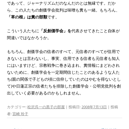
であって、ジャーナリズムだのなんだのとは無縁です。だか
ら、この人たちの創価学会批判は味噌も糞も一緒。もちろん、
「草の根」は糞の部類
です。
こういう人たちに
「反創価学会」を
代表させてきたこと自体が
間違いではなかろうか。
もちろん、創価学会の信者のすべて、元信者のすべてが信用で
きないとは言わないし、事実、信用できる信者も元信者も知人
にはいますけど、宗教戦争に巻き込まれ、糞情報にまどわされ
ないために、創価学会を一定期間信じたことのあるような人た
ち(親の関係で子どもの頃に信仰していたのはやむを得ないとし
て)や日蓮正宗の信者たちを排除した創価学会・公明党批判を創
出していく必要があるのかもしれません。
カテゴリー:
松沢呉一の黒子の部屋
| 投稿日:
2008年7月13日
|
投稿
者:
宮崎 玲子