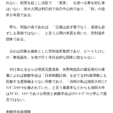
れない、犯罪を起こし法廷で 「真実」 を述べる事を好む者
はいない、況や人間は利己的で自己中心的であり、「利」の追
求が本質である。
即ち、利益の為であれば、「正義は必ず善でなく、道徳も必
ずしも美徳ではない」 と言う人間の本質を突いた、営利追求
団体である。
云わば宗教を媒体とした営利追求集団であり、ビートたけし
の「教祖誕生」を地で行く非社会的な団体に他ならない。
付け加えるなら公明党元委員長、矢野殉也氏の最近発行の著
書によれば創価学会は「日本制覇計画」を企てるｵｳﾑ真理教にも
匹敵する悪辣極まりない宗教であり、「当時の私は池田大作にﾏ
ｲﾝﾄﾞｺﾝﾄﾛｰﾙを施されていた」と言う暴露本などからも池田大作
はｱﾄﾞﾙﾌ、ﾋﾄﾗｰであり公明党と創価学会はﾋﾄﾗｰﾕｰｹﾞﾝﾄと呼んで過
言ではない。
創価学会誅掃隊