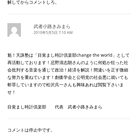
解してからコメントしろ。
武者小路きみまら
2010年5月5日 7:10 AM
魁！天誅塾は「目覚まし時計倶楽部change the world」として
再活動しております！忌野清志朗さんのように何処か狂った社
会批判する音楽を通じて政治！経済を解説！間違いを正す微細
な努力を重ねています！創価学会と公明党の社会悪に就いても
斬罪していますので松沢呉一さんも興味あれば閲覧下さいま
せ！
目覚まし時計倶楽部 代表 武者小路きみまら
コメントは停止中です。