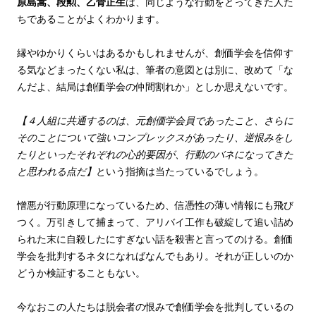
原島嵩、段勲、乙骨正生
は、同じような行動をとってきた人た
ちであることがよくわかります。
縁やゆかりくらいはあるかもしれませんが、創価学会を信仰す
る気などまったくない私は、筆者の意図とは別に、改めて「な
んだよ、結局は創価学会の仲間割れか」としか思えないです。
【４人組に共通するのは、元創価学会員であったこと、さらに
そのことについて強いコンプレックスがあったり、逆恨みをし
たりといったそれぞれの心的要因が、行動のバネになってきた
と思われる点だ】
という指摘は当たっているでしょう。
憎悪が行動原理になっているため、信憑性の薄い情報にも飛び
つく。万引きして捕まって、アリバイ工作も破綻して追い詰め
られた末に自殺したにすぎない話を殺害と言ってのける。創価
学会を批判するネタになればなんでもあり。それが正しいのか
どうか検証することもない。
今なおこの人たちは脱会者の恨みで創価学会を批判しているの