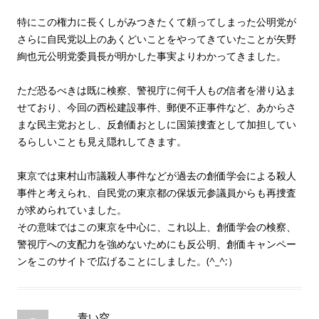
特にこの権力に長くしがみつきたくて頼ってしまった公明党が
さらに自民党以上のあくどいことをやってきていたことが矢野
絢也元公明党委員長が明かした事実よりわかってきました。
ただ恐るべきは既に検察、警視庁に何千人もの信者を潜り込ま
せており、今回の西松建設事件、郵便不正事件など、あからさ
まな民主党おとし、反創価おとしに国策捜査として加担してい
るらしいことも見え隠れしてきます。
東京では東村山市議殺人事件などが過去の創価学会による殺人
事件と考えられ、自民党の東京都の保坂元参議員からも再捜査
が求められていました。
その意味ではこの東京を中心に、これ以上、創価学会の検察、
警視庁への支配力を強めないためにも反公明、創価キャンペー
ンをこのサイトで広げることにしました。(^_^;）
青い空