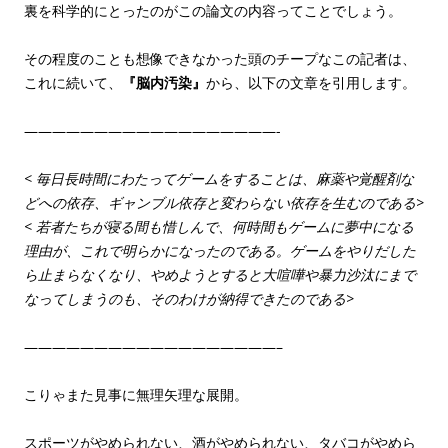
裏を科学的にとったのがこの論文の内容ってことでしょう。
その程度のことも想像できなかった頭のチープなこの記者は、
これに続いて、
『脳内汚染』
から、以下の文章を引用します。
——————————————————-
< 毎日長時間にわたってゲームをすることは、麻薬や覚醒剤な
どへの依存、ギャンブル依存と変わらない依存を生むのである>
< 若者たちが寝る間も惜しんで、何時間もゲームに夢中になる
理由が、これで明らかになったのである。ゲームをやりだした
ら止まらなくなり、やめようとすると大喧嘩や暴力沙汰にまで
なってしまうのも、そのわけが納得できたのである>
——————————————————–
こりゃまた見事に無理矢理な展開。
スポーツがやめられない、酒がやめられない、タバコがやめら