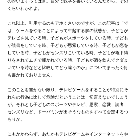
のがいますってばさ。自分で数字を書いているんだから、その
くらいわかれよ。
これ以上、引用するのもアホくさいのですが、この記事は「で
は、ゲームをやることによって生起する脳の状態が、子どもが
テレビを見ている時、子どもがスポーツをしている時、子ども
が読書をしている時、子どもが思索している時、子どもが恋を
している時、子どもがセンズリこいている時、子どもが亀甲縛
りをされてムチで叩かれている時、子どもが酒を飲んでクダま
いている時などと比較してどう違うのか」についてまったく何
も書かれておりません。
このことを書かない限り、テレビゲームをすることが特別にそ
れらの行為に比して危険だということは一切言えないでしょう
が。それとも子どものスポーツやテレビ、思索、恋愛、読者、
センズリなど、ドーパミンが出そうなものをすべて否定するつ
もりか。
にもかかわらず、あたかもテレビゲームやインターネットをや