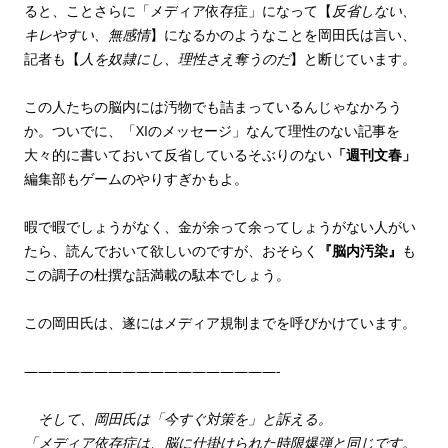
ると、ことさらに「メディア依存症」になって【
反省しない、
キレやすい、無感情
】になるかのようなことを岡田氏は言い、
記者も【
人を奴隷にし、理性さえ奪うのだ
】と断じています。
この人たちの脳内には汚物でも詰まっているんじゃなかろう
か。ついでに、「XIのメッセージ」なんて理性のない記事を
大々的に書いておいて反省しているそぶりのない
「週刊文春」
編集部もゲームのやりすぎかもよ。
暇で暇でしょうがなく、金が余って余ってしょうがない人がい
たら、読んでおいて欲しいのですが、おそらく
『脳内汚染』
も
この調子の杜撰な話満載の駄本でしょう。
この岡田氏は、遂にはメディア規制までを呼びかけています。
——————————————————-
そして、岡田氏は「今すぐ対策を」と訴える。
「メディア依存症は、脳に仕掛けられた時限爆弾と同じです。