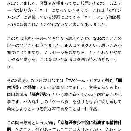
が出ていました。容疑者が捕まってない段階のもので、ガムテ
ープの貼り方が「X・I」になっていたそうで、これは
「少年ジ
ャンプ」
に連載している漫画に出てくる「X・I」という強盗殺
人犯に影響されたものではないかと書いてありました。
この号は沖縄から帰ってきてから読んだため、なおのことこの
記事のひどさが目立ちました。犯人はオタクという思いこみが
如実に出てますな。メッセージを残すなら、もっとわかりやす
くやると思うぞ。これを書いた記者は漫画の読み過ぎちゃう
か。
その2週あとの12月22日号では
「TVゲーム・ビデオが蝕む『脳
内汚染』の恐怖」
という記事が出てました。文藝春秋から出た
岡田尊司著
『脳内汚染』
という本の宣伝をかねた内容紹介の記
事です。バカ丸出しの「ゲーム脳」を凝りもせずに繰り返して
商売しようという悪質な本であることは一目瞭然。
この岡田尊司という人物は
「京都医療少年院に勤務する精神科
医」
とのこと。何があってもここには入りたくない。入れない