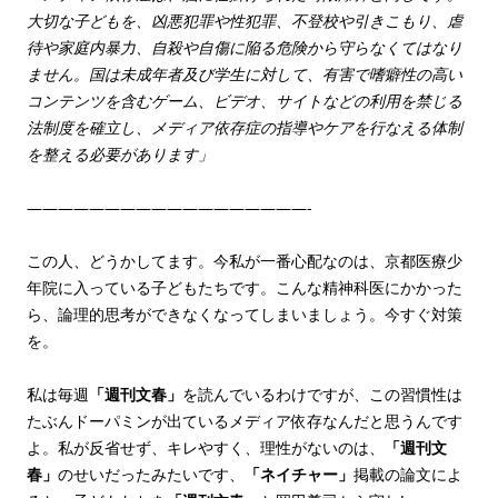
大切な子どもを、凶悪犯罪や性犯罪、不登校や引きこもり、虐
待や家庭内暴力、自殺や自傷に陥る危険から守らなくてはなり
ません。国は未成年者及び学生に対して、有害で嗜癖性の高い
コンテンツを含むゲーム、ビデオ、サイトなどの利用を禁じる
法制度を確立し、メディア依存症の指導やケアを行なえる体制
を整える必要があります」
——————————————————-
この人、どうかしてます。今私が一番心配なのは、京都医療少
年院に入っている子どもたちです。こんな精神科医にかかった
ら、論理的思考ができなくなってしまいましょう。今すぐ対策
を。
私は毎週
「週刊文春」
を読んでいるわけですが、この習慣性は
たぶんドーパミンが出ているメディア依存なんだと思うんです
よ。私が反省せず、キレやすく、理性がないのは、
「週刊文
春」
のせいだったみたいです、
「ネイチャー」
掲載の論文によ