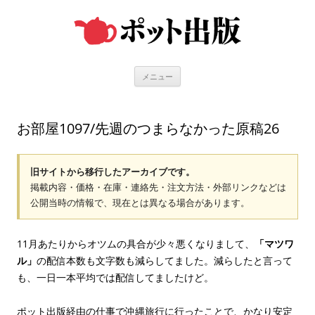
コ
ン
テ
ン
ツ
へ
ス
キ
メニュー
ッ
プ
お部屋1097/先週のつまらなかった原稿26
旧サイトから移行したアーカイブです。
掲載内容・価格・在庫・連絡先・注文方法・外部リンクなどは
公開当時の情報で、現在とは異なる場合があります。
11月あたりからオツムの具合が少々悪くなりまして、
「マツワ
ル」
の配信本数も文字数も減らしてました。減らしたと言って
も、一日一本平均では配信してましたけど。
ポット出版経由の仕事で沖縄旅行に行ったことで、かなり安定