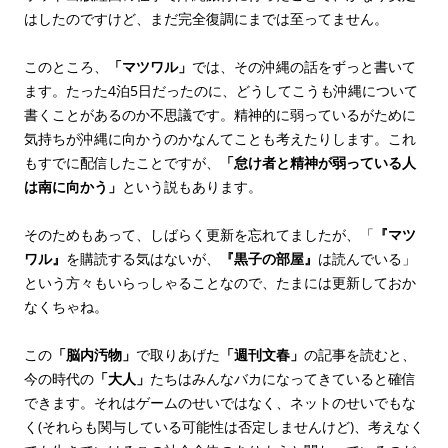
はしたのですけど、まだ完全復調にまでは至ってません。
このところ、
「マツワル」
では、その沖縄の話をずっと書いて
ます。たった4泊5日だったのに、どうしてこうも沖縄について
書くことがあるのか不思議です。精神的に弱っているがために
気持ちが沖縄に向かうのかなんてことも考えたりします。これ
もすでに配信したことですが、
「怠け者と精神が弱っている人
は南に向かう」
という説もあります。
そのためもあって、しばらく更新を忘れてましたが、「
『マツ
ワル』
を購読する気はないが、
『黒子の部屋』
は読んでいる」
という方々もいらっしゃることなので、たまには更新しておか
なくちゃね。
この
「脳内汚物」
で取りあげた
「週刊文春」
の記事を読むと、
今の時代の
「大人」
たちはみんなバカになってきていると確信
できます。それはゲームのせいではなく、ネットのせいでもな
く(それらも関与している可能性は否定しませんけど)、考えなく