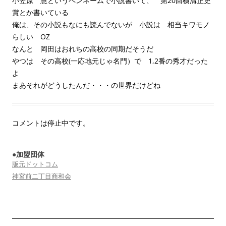
小笠原 慧というペンネームで小説書いて、 第20回横溝正史
賞とか書いている
俺は、その小説もなにも読んでないが 小説は 相当キワモノ
らしい OZ
なんと 岡田はおれちの高校の同期だそうだ
やつは その高校(一応地元じゃ名門）で 1,2番の秀才だった
よ
まあそれがどうしたんだ・・・の世界だけどね
コメントは停止中です。
●加盟団体
版元ドットコム
神宮前二丁目商和会