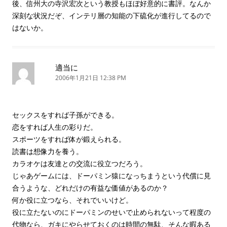
後、信州大の寺沢宏次という教授もほぼ好意的に書評。なんか
深刻な状況だぞ、インテリ層の知能の下硫化が進行してるので
はないか。
適当に
2006年1月21日 12:38 PM
セックスをすれば子孫ができる。
恋をすれば人生の彩りだ。
スポーツをすれば体が鍛えられる。
読書は想像力を養う。
カラオケは友達との交流に役立つだろう。
じゃあゲームには、ドーパミン猿になっちまうという代償に見
合うような、どれだけの有益な価値があるのか？
何か役に立つなら、それでいいけど。
役に立たないのにドーパミンのせいで止められないって程度の
代物なら、ガキにやらせておくのは時間の無駄、そんな暇ある