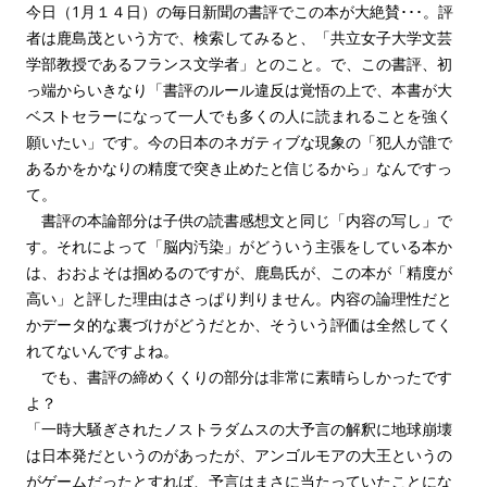
今日（1月１４日）の毎日新聞の書評でこの本が大絶賛･･･。評
者は鹿島茂という方で、検索してみると、「共立女子大学文芸
学部教授であるフランス文学者」とのこと。で、この書評、初
っ端からいきなり「書評のルール違反は覚悟の上で、本書が大
ベストセラーになって一人でも多くの人に読まれることを強く
願いたい」です。今の日本のネガティブな現象の「犯人が誰で
あるかをかなりの精度で突き止めたと信じるから」なんですっ
て。
書評の本論部分は子供の読書感想文と同じ「内容の写し」で
す。それによって「脳内汚染」がどういう主張をしている本か
は、おおよそは掴めるのですが、鹿島氏が、この本が「精度が
高い」と評した理由はさっぱり判りません。内容の論理性だと
かデータ的な裏づけがどうだとか、そういう評価は全然してく
れてないんですよね。
でも、書評の締めくくりの部分は非常に素晴らしかったです
よ？
「一時大騒ぎされたノストラダムスの大予言の解釈に地球崩壊
は日本発だというのがあったが、アンゴルモアの大王というの
がゲームだったとすれば、予言はまさに当たっていたことにな