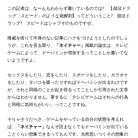
この記者は、なーんもわからず書いているのでは? 【
脱法ドラ
ッグ「スピード」のような覚醒剤
】ってどういうこと? 脱法ド
ラッグ? スピードはシャブそのものですぜ。
権威を借りて中身のない記事にハクをつけようとしたのでしょ
うが、これを見る限り、
「ネイチャー」
掲載の論文は、テレビ
ゲームによって、ドーパミンが増加するってことしか書いてな
いようですよ。
セックスをしたり、恋をしたり、スポーツをしたり、カラオケ
をしたり、タバコを吸ったりすればドーパミンが出るわけです
が、それと同様のことが起き得るってことしか引用された文章
からはわかりません。要するに「テレビゲームはそれらの行為
と同様に気持ちがいい」ってことですね。
そりゃそうだべさ。ゲームをやっている自分の状態を考えれ
ば、
「ネイチャー」
なんぞ読まなくてもドーパミンが出ている
ことくらい想像できるってもんです。当然思いつくその想像の