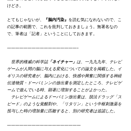
けどさ。
とてもじゃないが、
『脳内汚染』
を読む気になれないので、こ
の記事の範囲で、これを批判しておきましょう。無署名なの
で、筆者は「記者」ということにしておきます。
—————————————————–
世界的権威の科学誌
「ネイチャー」
は、一九九九年、テレビ
ゲームが人間の脳に与える変化についての論文を掲載した。イ
ギリスの研究者が、脳内における、快感や興奮に関係する神経
伝達物質・ドーパミンンの放出量を測定したところ、テレビゲ
ームで遊んでいる時、顕著に増加することがよかった。
テレビゲームによるドーパミン放出量は、脱法ドラッグ「ス
ピード」のような覚醒剤や、「リタリン」という中枢刺激薬を
投与した時の増加量に匹敵すると、別の研究者は追認した。
——————————————————