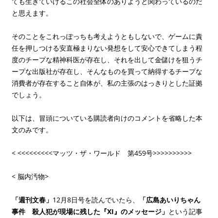
ても生きていけるこの社会全体のありようと関わっているのだ
と思えます。
そのことをこれっぽっちも考えようともしないで、ゲームに責
任を押しつける安直極まりない発想をして安心できてしまう程
度のチープな精神科医が存在し、それを出して金儲けを狙うチ
ープな出版社が存在し、そんなものを買って納得するチープな
消費者が存在すること自体が、私の主張のはっきりとした証拠
でしょう。
以下は、冒頭についている購読者向けのコメントを省略した本
文のみです。
< <<<<<<<<<マッツ・ザ・ワールド 第459号>>>>>>>>>>
< 脳内汚物>
「週刊文春」
12月8日号を読んでいたら、
「広島あいりちゃん
事件 殺人犯が現場に残した『XI』のメッセージ」
という記事