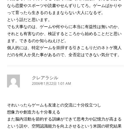
なら恋愛やスポーツや読書やせんずりしてろ。ゲームばかりや
って育ったら生きるのもままならない大人になるぞ。
という話だと思います。
でも大事なのは、ゲームや何やらに本当に有益性は無いのか、
それとも有害なのか、検証するところから始めることだと思い
ます。できるのか知らねえけど。
個人的には、特定ゲームを崇拝する引きこもりだのネトゲ廃人
だのを何人か見た事があるので、全否定はできない気分です。
クレアラシル
2006年1月22日 1:01 AM
それいったらゲームも友達との交流に十分役立つし
想像力や創造力も十分養える
また脳内活動を節約する訓練ができて思考力や記憶力が高まる
という説や、空間認識能力を向上させるという米国の研究結果