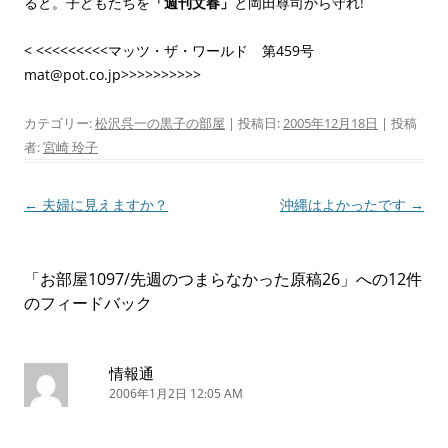
ると。子どもたちを
「週刊文春」
と岡田尊司から守れ!
< <<<<<<<<<マッツ・ザ・ワールド 第459号
mat@pot.co.jp>>>>>>>>>>
カテゴリー:
松沢呉一の黒子の部屋
| 投稿日:
2005年12月18日
|
投稿
者:
宮崎 玲子
投
←
夫婦に見えますか？
沖縄はよかったです
→
稿
ナ
「
お部屋1097/先週のつまらなかった原稿26
」への12件
ビ
のフィードバック
ゲ
ー
シ
情報通
2006年1月2日 12:05 AM
ョ
ン