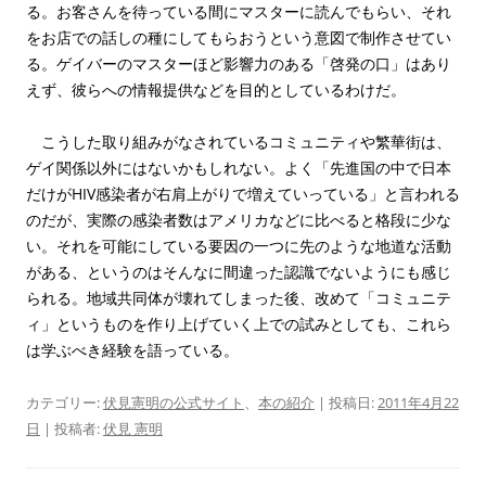
る。お客さんを待っている間にマスターに読んでもらい、それ
をお店での話しの種にしてもらおうという意図で制作させてい
る。ゲイバーのマスターほど影響力のある「啓発の口」はあり
えず、彼らへの情報提供などを目的としているわけだ。
こうした取り組みがなされているコミュニティや繁華街は、
ゲイ関係以外にはないかもしれない。よく「先進国の中で日本
だけがHIV感染者が右肩上がりで増えていっている」と言われる
のだが、実際の感染者数はアメリカなどに比べると格段に少な
い。それを可能にしている要因の一つに先のような地道な活動
がある、というのはそんなに間違った認識でないようにも感じ
られる。地域共同体が壊れてしまった後、改めて「コミュニテ
ィ」というものを作り上げていく上での試みとしても、これら
は学ぶべき経験を語っている。
カテゴリー:
伏見憲明の公式サイト
、
本の紹介
| 投稿日:
2011年4月22
日
|
投稿者:
伏見 憲明