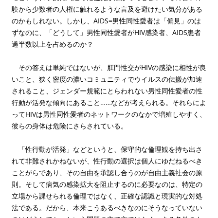
験から少数者の人権に触れるような言及を避けたい気分がある
のかもしれない。しかし、AIDS=男性同性愛者は「偏見」のは
ずなのに、「どうして」男性同性愛者がHIV感染者、AIDS患者
過半数以上を占めるのか？
その答えは単純ではないが、肛門性交がHIVの感染に相性が良
いこと、狭く密度の濃いコミュニティでウイルスの伝搬が加速
されること、ジェンダー規範にとらわれない男性同性愛者の性
行動が活発な傾向にあること……などが考えられる。それらによ
ってHIVは男性同性愛者のネットワークのなかで増殖しやすく、
彼らの身体は危険にさらされている。
「性行動が活発」などというと、保守的な倫理観を持ち出さ
れて非難されかねないが、性行動の選択は個人にゆだねるべき
ことがらであり、その自由を承認し合うのが自由主義社会の原
則。そして病気の感染拡大を阻止するのに必要なのは、特定の
立場から課せられる倫理ではなく、正確な認識と現実的な対処
法である。だから、本来こうあるべきなのにそうなっていない