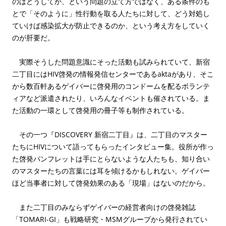
のはどうしてか、という問題の立て方ではなく、ある条件のも
とで「そのように」性行動を取る人たちに対して、どう対処し
ていけば感染拡大が防止できるのか、という考え方をしていく
のが肝要だ。
実際そうした問題意識にそった活動も試みられていて、新宿
二丁目にはHIV啓発の情報発信センターであるaktaがあり、そこ
から数百軒あるゲイバーに啓発用のコンドームを配るボランテ
ィアなど派遣されたり、いろんなイベントも催されている。ま
た活動の一環として啓発用の冊子等も制作されている。
その一つ『DISCOVERY 新宿二丁目』は、二丁目のマスター
たちにHIVについて語ってもらったインタビュー集。役所が作っ
た啓発パンフレットは手にとらないような人たちも、知り合い
のマスターたちの言葉には耳を傾けるかもしれない。ゲイバー
ほど当事者に対して啓発効果のある「現場」はないのだから。
また二丁目のみならずゲイバーの経営者向けの啓発雑誌
「TOMARI-GI」も戦略研究・MSMグループから発行されてい