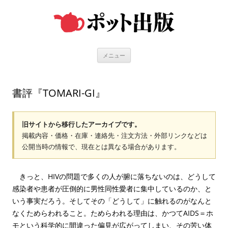
コ
ン
テ
ン
ツ
へ
ス
キ
メニュー
ッ
プ
書評『TOMARI-GI』
旧サイトから移行したアーカイブです。
掲載内容・価格・在庫・連絡先・注文方法・外部リンクなどは
公開当時の情報で、現在とは異なる場合があります。
きっと、HIVの問題で多くの人が腑に落ちないのは、どうして
感染者や患者が圧倒的に男性同性愛者に集中しているのか、と
いう事実だろう。そしてその「どうして」に触れるのがなんと
なくためらわれること。ためらわれる理由は、かつてAIDS＝ホ
モという科学的に間違った偏見が広がってしまい、その苦い体