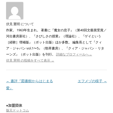
伏見 憲明 について
作家。 1963年生まれ。 著書に『魔女の息子』（第40回文藝賞受賞／
河出書房新社）、『さびしさの授業』（理論社）、『ゲイという
［経験］増補版』（ポット出版）ほか多数。 編集長として『クィ
ア・ジャパン vol.1〜5』（勁草書房）、『クィア・ジャパン・リタ
ーンズ』（ポット出版）を刊行。
詳細なプロフィールへ→
伏見 憲明 の投稿をすべて表示
→
投
←
書評『図書館からはじまる
エフメゾの様子
→
稿
愛』
ナ
ビ
●加盟団体
ゲ
版元ドットコム