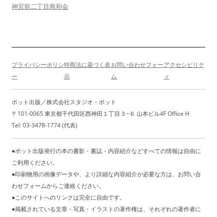
ー
神宮前二丁目商和会
シ
ョ
ン
プライバシーポリシ
特商法に基づく表
お問い合わせフォー
アクセシビリテ
ー
示
ム
ィ
ポット出版／株式会社スタジオ・ポット
〒101-0065 東京都千代田区西神田１丁目３−６ 山本ビル4F Office H
Tel: 03-3478-1774 (代表)
●ポット出版発行の本の書影・書誌・内容紹介などすべての情報は自由に
ご利用ください。
●印刷物用の画像データや、より詳細な内容紹介が必要な方は、お問い合
わせフォームからご連絡ください。
●このサイトへのリンクは完全に自由です。
●掲載されている文章・写真・イラストの著作権は、それぞれの著作者に