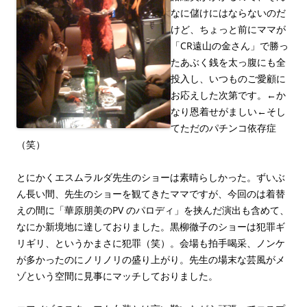
なに儲けにはならないのだ
けど、ちょっと前にママが
「CR遠山の金さん」で勝っ
たあぶく銭を太っ腹にも全
投入し、いつものご愛顧に
お応えした次第です。←か
なり恩着せがましい←そし
てただのパチンコ依存症
（笑）
とにかくエスムラルダ先生のショーは素晴らしかった。ずいぶ
ん長い間、先生のショーを観てきたママですが、今回のは着替
えの間に「華原朋美のPV のパロディ」を挟んだ演出も含めて、
なにか新境地に達しておりました。黒柳徹子のショーは犯罪ギ
リギリ、というかまさに犯罪（笑）。会場も拍手喝采、ノンケ
が多かったのにノリノリの盛り上がり。先生の場末な芸風がメ
ゾという空間に見事にマッチしておりました。