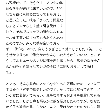
お客様がいて、そうだ！ ノンケの体
育会学生が遊びに来ていたので、どう
せなら彼にも褌姿になってもらおう、
と思い立った。彼も「まったく問題な
し」とノンケらしく堂々引き受けてく
れた。それでスタッフの誰かにルミエ
ールまで買いに行ってもらおうと思っ
たのですが、みんな手が空いておら
ず……仕方ないので、自らうさぎとして外出しました（笑）。ど
うせかぶりもので誰だかわかんないだろうからいいや、と。そ
うしてルミエールのレジに褌を差し出したら、店長のゆう子さ
んが顔を引き攣らせてレジの子に「二割りおまけしてあげ
て」。
とまあ、そんな具合にスケベなゲイのお客様のためにママは二
丁目をうさぎ姿で疾走したのです。そして店に戻ってきて、ノ
ンケ君に着替えてもらい、見事なますらおぶりを披露してもら
いました。しかし声も高らかに彼を紹介したのですが、なぜだ
か拍手や歓声が起こらない。ん？ 受けなかったのかしら。褌