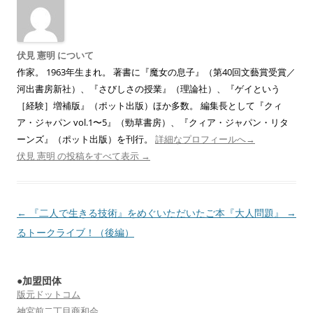
伏見 憲明 について
作家。 1963年生まれ。 著書に『魔女の息子』（第40回文藝賞受賞／
河出書房新社）、『さびしさの授業』（理論社）、『ゲイという
［経験］増補版』（ポット出版）ほか多数。 編集長として『クィ
ア・ジャパン vol.1〜5』（勁草書房）、『クィア・ジャパン・リタ
ーンズ』（ポット出版）を刊行。
詳細なプロフィールへ→
伏見 憲明 の投稿をすべて表示
→
投
←
『二人で生きる技術』をめぐ
いただいたご本『大人問題』
→
稿
るトークライブ！（後編）
ナ
ビ
●加盟団体
ゲ
版元ドットコム
ー
神宮前二丁目商和会