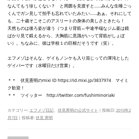
なんてもう珍しくない？ と周囲を見渡すと……みんな生唾ごっ
くんでガン見して拍手も忘れていたみたい……あぁ。それにして
も、二十歳そこそこのアスリートの身体の美しさときたら！
天然ものは後ろ姿が違う（つまり背筋←中途半端なジム釜は鏡
ばかり見て鍛えるから、大胸筋に意識がいって背筋がしょぼ
い）。ちなみに、彼は学校１の巨根だそうです（笑）。
エフメゾはそんな、ゲイもノンケも入り混じっての渾沌とした
ゲイバーです（水曜日だけ営業）。
＊＊ 伏見憲明のmixi ID https://id.mixi.jp/3837974 マイミ
ク歓迎！
＊＊ ツイッター http://twitter.com/fushiminoriaki
カテゴリー:
エフメゾ日記
、
伏見憲明の公式サイト
| 投稿日:
2010年2
月7日
|
投稿者:
伏見 憲明