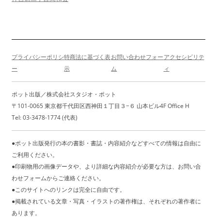
シ
ョ
ン
プライバシーポリシ
特商法に基づく表
お問い合わせフォー
アクセシビリテ
ー
示
ム
ィ
ポット出版／株式会社スタジオ・ポット
〒101-0065 東京都千代田区西神田１丁目３−６ 山本ビル4F Office H
Tel: 03-3478-1774 (代表)
●ポット出版発行の本の書影・書誌・内容紹介などすべての情報は自由に
ご利用ください。
●印刷物用の画像データや、より詳細な内容紹介が必要な方は、お問い合
わせフォームからご連絡ください。
●このサイトへのリンクは完全に自由です。
●掲載されている文章・写真・イラストの著作権は、それぞれの著作者に
あります。