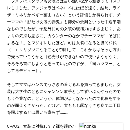
エフメゾのスタッフも女装とは言い難いながら頑張ってコスプ
レしました。アンジェラはペネロペにはほど遠く、結局、ライ
ザ・ミネリかペギー葉山（古い）という評価しか得られず。チ
ーママの「顔だけ女装の赤鬼」も節分の余興といった中途半端
なものでしたが、予想外に司の女装の破壊力はすさまじく、あ
まりの気持ち悪さに、カウンターのなかでチーママが「そばに
よるな！」とマジギレしたほど。司は女装になると勝間和代
（！）クリソツになることが判明して、これからはそっち方面
で売っていこうかと（色売りができないので使いようがなく、
そろそろ首にしようと思っていたのですが、「司カツマー」と
して再デビュー）。
そしてママはハンズでうさぎの着ぐるみを買ってきました。女
装は大学生のときにシャンソン歌手としてずいぶんやったので
もう卒業なの。というか、体調がよくなかったので化粧をする
のが面倒くさかった。だけど、太ももも露なうさぎ姿で二丁目
を闊歩するとは思いも寄らず……。
いやね、女装に対抗して？褌を締めた