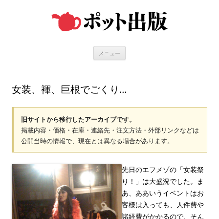
コ
ン
テ
ン
ツ
へ
ス
キ
メニュー
ッ
プ
女装、褌、巨根でごくり…
旧サイトから移行したアーカイブです。
掲載内容・価格・在庫・連絡先・注文方法・外部リンクなどは
公開当時の情報で、現在とは異なる場合があります。
先日のエフメゾの「女装祭
り！」は大盛況でした。ま
あ、ああいうイベントはお
客様は入っても、人件費や
諸経費がかかるので、そん