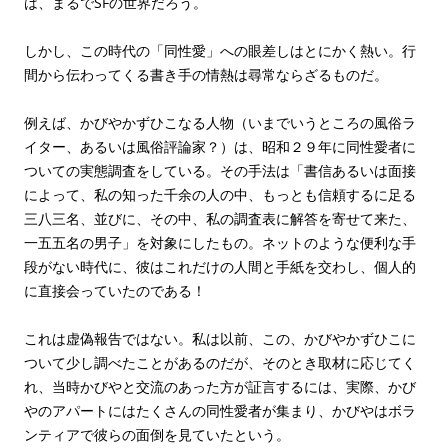
は、まるでSFの世界だろう。
しかし、この時代の「同性愛」への眼差しはとにかく熱い。行
間から伝わってくる書き手の情熱は尋常ならざるものだ。
例えば、かびやかずひこなる人物（いまでいうところの風俗ラ
イター、あるいは風俗評論家？）は、昭和２９年に同性愛者に
ついての実態調査をしている。その手法は「書信あるいは面接
によって、私の知った千余の人の中、もっとも信頼するに足る
三八三名、並びに、その中、私の調査表に解答を寄せて来た、
一五五名の男子」を対象にしたもの。ネットのような便利な手
段がない時代に、彼はこれだけの人間と手紙を交わし、個人的
に直接会っていたのである！
これは虚偽報告ではない。私は以前、この、かびやかずひこに
ついて少し調べたことがあるのだが、そのとき取材に応じてく
れ、当時かびやと交流のあった方が証言するには、実際、かび
やのアパートにはたくさんの同性愛者が集まり、かびやはボラ
ンティアで彼らの面倒を見ていたという。