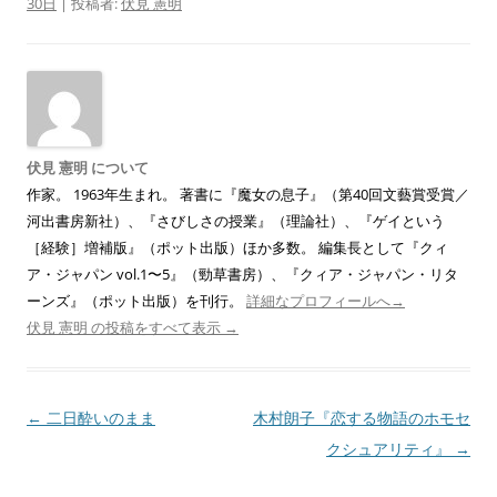
30日
|
投稿者:
伏見 憲明
伏見 憲明 について
作家。 1963年生まれ。 著書に『魔女の息子』（第40回文藝賞受賞／
河出書房新社）、『さびしさの授業』（理論社）、『ゲイという
［経験］増補版』（ポット出版）ほか多数。 編集長として『クィ
ア・ジャパン vol.1〜5』（勁草書房）、『クィア・ジャパン・リタ
ーンズ』（ポット出版）を刊行。
詳細なプロフィールへ→
伏見 憲明 の投稿をすべて表示
→
投
←
二日酔いのまま
木村朗子『恋する物語のホモセ
稿
クシュアリティ』
→
ナ