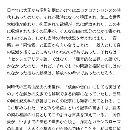
日本では大正から昭和初期にかけてはエログロナンセンスの時
代もあったのだが、それが戦時になって弾圧され、第二次世界
大戦後が終わり、抑圧されて欲望が一気に解放された。この本
に収録された多くの記事が、そんな自由の気分のなかで書かれ
たものである。しかし当時の時代状況を考えればまだ、「変
態」や「同性愛」と正面から向い合うことは、一般人として身
の破滅を招くことにもなりかねない行為であった。それらは
「セクシュアリティ論」ではなく、「猟奇的な世界」の話でし
かなかったのだ。けれど、それでもその問題と格闘せずにはお
れなかった彼らの動機は、解放への希求であったのだろう。
同時代の三島由紀夫の出世作、『仮面の告白』にしても実はそ
のような解放の文脈でも解釈できる内容になっていたし、三島
の同性愛文学の影響はこれらの記事にも顕著に見てとれる。こ
こに収められた「そどみや通信」という記事の書き手は、読者
の悩み相談の回答としてこのような言葉を加えている。「同性
愛が、いままでの灰色の世界から脱し、深紅なガランスローズ
の世界え、大きく羽撃きながら飛んでゆくことを、私は常に望