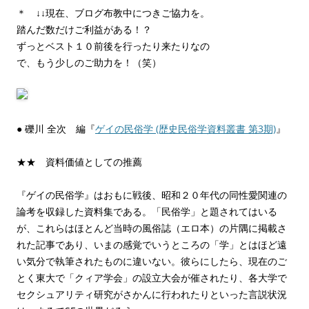
＊ ↓↓現在、ブログ布教中につきご協力を。
踏んだ数だけご利益がある！？
ずっとベスト１０前後を行ったり来たりなの
で、もう少しのご助力を！（笑）
● 礫川 全次 編『
ゲイの民俗学 (歴史民俗学資料叢書 第3期)
』
★★ 資料価値としての推薦
『ゲイの民俗学』はおもに戦後、昭和２０年代の同性愛関連の
論考を収録した資料集である。「民俗学」と題されてはいる
が、これらはほとんど当時の風俗誌（エロ本）の片隅に掲載さ
れた記事であり、いまの感覚でいうところの「学」とはほど遠
い気分で執筆されたものに違いない。彼らにしたら、現在のご
とく東大で「クィア学会」の設立大会が催されたり、各大学で
セクシュアリティ研究がさかんに行われたりといった言説状況