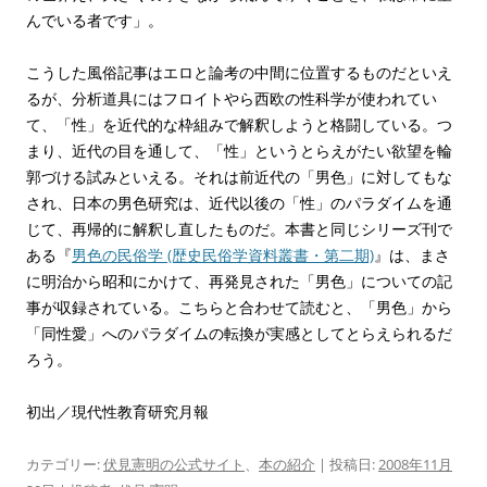
んでいる者です」。
こうした風俗記事はエロと論考の中間に位置するものだといえ
るが、分析道具にはフロイトやら西欧の性科学が使われてい
て、「性」を近代的な枠組みで解釈しようと格闘している。つ
まり、近代の目を通して、「性」というとらえがたい欲望を輪
郭づける試みといえる。それは前近代の「男色」に対してもな
され、日本の男色研究は、近代以後の「性」のパラダイムを通
じて、再帰的に解釈し直したものだ。本書と同じシリーズ刊で
ある『
男色の民俗学 (歴史民俗学資料叢書・第二期)
』は、まさ
に明治から昭和にかけて、再発見された「男色」についての記
事が収録されている。こちらと合わせて読むと、「男色」から
「同性愛」へのパラダイムの転換が実感としてとらえられるだ
ろう。
初出／現代性教育研究月報
カテゴリー:
伏見憲明の公式サイト
、
本の紹介
| 投稿日:
2008年11月