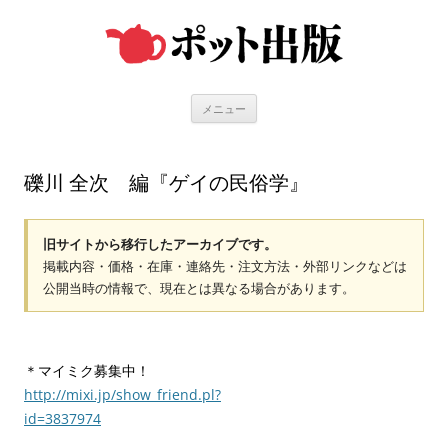
コ
ン
テ
ン
ツ
へ
ス
キ
メニュー
ッ
プ
礫川 全次 編『ゲイの民俗学』
旧サイトから移行したアーカイブです。
掲載内容・価格・在庫・連絡先・注文方法・外部リンクなどは
公開当時の情報で、現在とは異なる場合があります。
＊マイミク募集中！
http://mixi.jp/show_friend.pl?
id=3837974