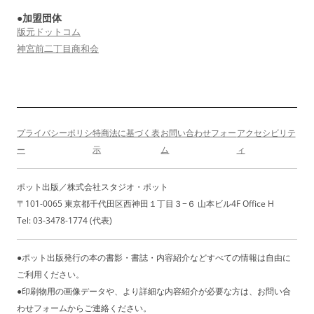
ビ
●加盟団体
ゲ
版元ドットコム
ー
神宮前二丁目商和会
シ
ョ
ン
プライバシーポリシ
特商法に基づく表
お問い合わせフォー
アクセシビリテ
ー
示
ム
ィ
ポット出版／株式会社スタジオ・ポット
〒101-0065 東京都千代田区西神田１丁目３−６ 山本ビル4F Office H
Tel: 03-3478-1774 (代表)
●ポット出版発行の本の書影・書誌・内容紹介などすべての情報は自由に
ご利用ください。
●印刷物用の画像データや、より詳細な内容紹介が必要な方は、お問い合
わせフォームからご連絡ください。