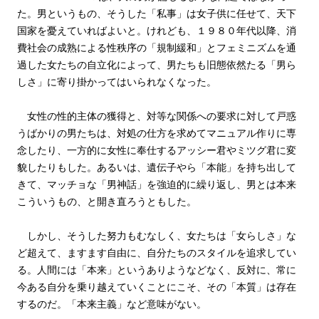
た。男というもの、そうした「私事」は女子供に任せて、天下
国家を憂えていればよいと。けれども、１９８０年代以降、消
費社会の成熟による性秩序の「規制緩和」とフェミニズムを通
過した女たちの自立化によって、男たちも旧態依然たる「男ら
しさ」に寄り掛かってはいられなくなった。
女性の性的主体の獲得と、対等な関係への要求に対して戸惑
うばかりの男たちは、対処の仕方を求めてマニュアル作りに専
念したり、一方的に女性に奉仕するアッシー君やミツグ君に変
貌したりもした。あるいは、遺伝子やら「本能」を持ち出して
きて、マッチョな「男神話」を強迫的に繰り返し、男とは本来
こういうもの、と開き直ろうともした。
しかし、そうした努力もむなしく、女たちは「女らしさ」な
ど超えて、ますます自由に、自分たちのスタイルを追求してい
る。人間には「本来」というありようなどなく、反対に、常に
今ある自分を乗り越えていくことにこそ、その「本質」は存在
するのだ。「本来主義」など意味がない。