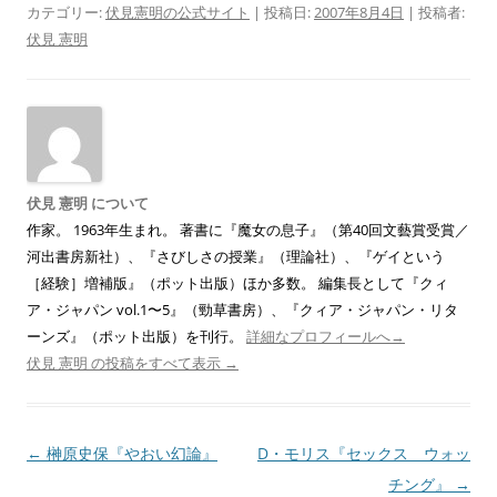
カテゴリー:
伏見憲明の公式サイト
| 投稿日:
2007年8月4日
|
投稿者:
伏見 憲明
伏見 憲明 について
作家。 1963年生まれ。 著書に『魔女の息子』（第40回文藝賞受賞／
河出書房新社）、『さびしさの授業』（理論社）、『ゲイという
［経験］増補版』（ポット出版）ほか多数。 編集長として『クィ
ア・ジャパン vol.1〜5』（勁草書房）、『クィア・ジャパン・リタ
ーンズ』（ポット出版）を刊行。
詳細なプロフィールへ→
伏見 憲明 の投稿をすべて表示
→
投
←
榊原史保『やおい幻論』
D・モリス『セックス ウォッ
稿
チング』
→