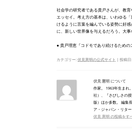
社会学の研究者である貴戸さんが、教育
エッセイ。考え方の基本は、いわゆる「
けるように言葉を編んでいる姿勢に好感
に、新しい世界像を与えるだろう。大事
● 貴戸理恵『コドモであり続けるための
カテゴリー:
伏見憲明の公式サイト
| 投稿日
伏見 憲明 について
作家。 1963年生ま
社）、『さびしさの授
版）ほか多数。 編集長
ア・ジャパン・リタ
伏見 憲明 の投稿をす