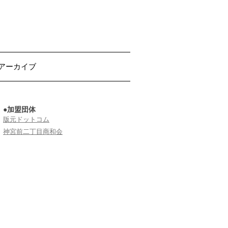
アーカイブ
●加盟団体
版元ドットコム
神宮前二丁目商和会