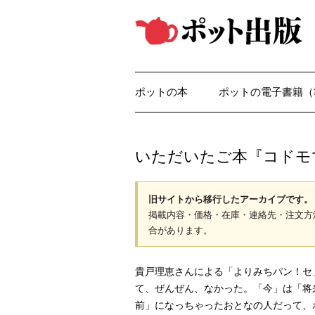
コ
ン
テ
ン
ツ
へ
ス
キ
ッ
ポットの本
ポットの電子書籍（
プ
いただいたご本『コドモ
旧サイトから移行したアーカイブです。
掲載内容・価格・在庫・連絡先・注文方
合があります。
貴戸理恵さんによる「よりみちパン！セ
て、ぜんぜん、なかった。「今」は「将
前」になっちゃったおとなの人だって、