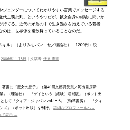
やジェンダーについてわかりやすい言葉でメッセージする
近代主義批判」というやつだが、彼女自身の経験に問いか
が持てる。近代の矛盾の中で生き難さを抱えている若者
なのは、世界像を複数持っていることなのだ。
スキル』（よりみちパン！セ／理論社） 1200円＋税
:
2006年11月5日
|
投稿者:
伏見 憲明
れ。 著書に『魔女の息子』（第40回文藝賞受賞／河出書房新
業』（理論社）、『ゲイという［経験］増補版』（ポット出
として『クィア・ジャパン vol.1〜5』（勁草書房）、『クィ
ーンズ』（ポット出版）を刊行。
詳細なプロフィールへ→
べて表示
→