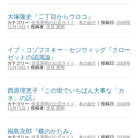
大塚隆史『二丁目からウロコ』
カテゴリー:
伏見憲明の公式サイト
、
本の紹介
| 投稿日:
2008年
12月19日
|
投稿者:
伏見 憲明
イブ・コゾフスキー・セジウィッグ『クロー
ゼットの認識論』
カテゴリー:
伏見憲明の公式サイト
、
本の紹介
| 投稿日:
2008年
12月19日
|
投稿者:
伏見 憲明
西原理恵子『この世でいちばん大事な「カ
ネ」の話』
カテゴリー:
伏見憲明の公式サイト
、
本の紹介
| 投稿日:
2008年
12月15日
|
投稿者:
伏見 憲明
福島次郎『蝶のかたみ』
カテゴリー:
伏見憲明の公式サイト
、
本の紹介
| 投稿日:
2008年