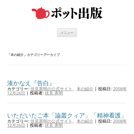
コ
ン
テ
ン
ツ
へ
ス
キ
メニュー
ッ
プ
「
本の紹介
」カテゴリーアーカイブ
湊かなえ『告白』
カテゴリー:
伏見憲明の公式サイト
、
本の紹介
| 投稿日:
2008年
12月26日
|
投稿者:
伏見 憲明
いただいたご本「論叢クィア」「精神看護」
カテゴリー:
伏見憲明の公式サイト
、
本の紹介
| 投稿日:
2008年
12月26日
|
投稿者:
伏見 憲明