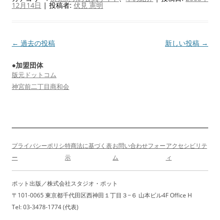
12月14日
|
投稿者:
伏見 憲明
投
←
過去の投稿
新しい投稿
→
稿
●加盟団体
ナ
版元ドットコム
ビ
神宮前二丁目商和会
ゲ
ー
シ
ョ
プライバシーポリシ
特商法に基づく表
お問い合わせフォー
アクセシビリテ
ン
ー
示
ム
ィ
ポット出版／株式会社スタジオ・ポット
〒101-0065 東京都千代田区西神田１丁目３−６ 山本ビル4F Office H
Tel: 03-3478-1774 (代表)