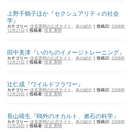
上野千鶴子ほか『セクシュアリティの社会
学』
カテゴリー:
伏見憲明の公式サイト
、
本の紹介
| 投稿日:
2008年
12月21日
|
投稿者:
伏見 憲明
田中美津『いのちのイメージトレーニング』
カテゴリー:
伏見憲明の公式サイト
、
本の紹介
| 投稿日:
2008年
12月21日
|
投稿者:
伏見 憲明
辻仁成『ワイルドフラワー』
カテゴリー:
伏見憲明の公式サイト
、
本の紹介
| 投稿日:
2008年
12月20日
|
投稿者:
伏見 憲明
長山靖生『鴎外のオカルト、漱石の科学』
カテゴリー:
伏見憲明の公式サイト
、
本の紹介
| 投稿日:
2008年
12月20日
|
投稿者:
伏見 憲明