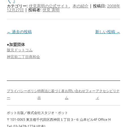
く』
カテゴリー:
伏見憲明の公式サイト
、
本の紹介
| 投稿日:
2008年
12月27日
|
投稿者:
伏見 憲明
投
←
過去の投稿
新しい投稿
→
稿
●加盟団体
ナ
版元ドットコム
ビ
神宮前二丁目商和会
ゲ
ー
シ
ョ
プライバシーポリシ
特商法に基づく表
お問い合わせフォー
アクセシビリテ
ン
ー
示
ム
ィ
ポット出版／株式会社スタジオ・ポット
〒101-0065 東京都千代田区西神田１丁目３−６ 山本ビル4F Office H
Tel: 03-3478-1774 (代表)