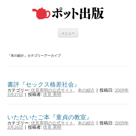
コ
ン
テ
ン
ツ
へ
ス
キ
メニュー
ッ
プ
「
本の紹介
」カテゴリーアーカイブ
書評『セックス格差社会』
カテゴリー:
伏見憲明の公式サイト
、
本の紹介
| 投稿日:
2009年
3月27日
|
投稿者:
伏見 憲明
いただいたご本『童貞の教室』
カテゴリー:
伏見憲明の公式サイト
、
本の紹介
| 投稿日:
2009年
3月26日
|
投稿者:
伏見 憲明