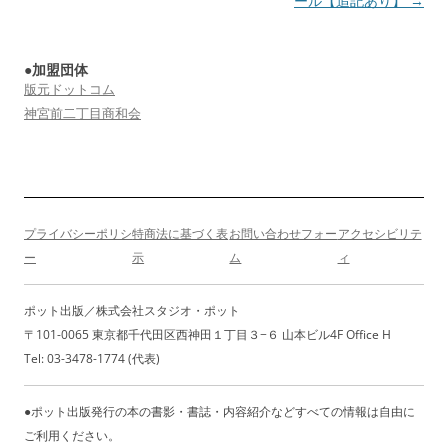
稿
ール【追記あり】
→
ナ
ビ
●加盟団体
ゲ
版元ドットコム
ー
神宮前二丁目商和会
シ
ョ
ン
プライバシーポリシ
特商法に基づく表
お問い合わせフォー
アクセシビリテ
ー
示
ム
ィ
ポット出版／株式会社スタジオ・ポット
〒101-0065 東京都千代田区西神田１丁目３−６ 山本ビル4F Office H
Tel: 03-3478-1774 (代表)
●ポット出版発行の本の書影・書誌・内容紹介などすべての情報は自由に
ご利用ください。