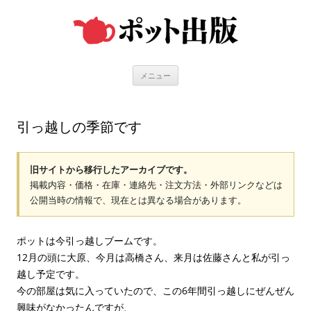
コ
ン
テ
ン
ツ
へ
ス
キ
メニュー
ッ
プ
引っ越しの季節です
旧サイトから移行したアーカイブです。
掲載内容・価格・在庫・連絡先・注文方法・外部リンクなどは
公開当時の情報で、現在とは異なる場合があります。
ポットは今引っ越しブームです。
12月の頭に大原、今月は高橋さん、来月は佐藤さんと私が引っ
越し予定です。
今の部屋は気に入っていたので、この6年間引っ越しにぜんぜん
興味がなかったんですが、