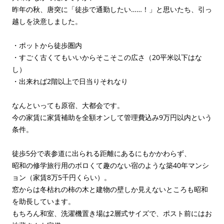
昨年の秋、唐突に「徒歩で通勤したい……！」と思いたち、引っ
越しを決意しました。
・ポットから徒歩圏内
・すごく古くてもいいからそこそこの広さ（20平米以下はな
し）
・出来れば2階以上で日当りそれなり
なんといっても原宿、大都会です。
今の家賃に家賃補助を全額オンして管理費込み9万円以内という
条件。
徒歩5分で表参道に出られる距離にあるにもかかわらず、
昭和の修学旅行用のボロくて趣のない宿のような築40年マンシ
ョン（家賃8万5千円くらい）。
窓からは冬枯れの柿の木と建物の壁しか見えないところも昭和
を助長しています。
もちろん和室、洗濯機置き場は2層式サイズで、ポスト前にはお