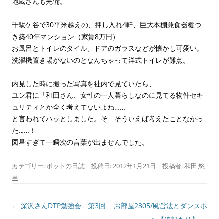
地蔵さんも完備。
千駄ケ谷で30平米越えの、押し入れ4軒、巨大本棚兼食器棚つ
き築40年マンション（家賃8万円）
お風呂とトイレのタイル、ドアのガラスなどが懐かし可愛い。
洗濯機置き場がないのとなんちゃって洋式トイレが難点。
内見した時に撮った写真を社内で見ていたら、
ユン君に「和田さん、女性の一人暮らしなのに見てる物件セキ
ュリティとか全く考えてないよね……」
と言われてハッとしました。そ、そういえば考えたことなかっ
た……！
図星すぎて一瞬次の言葉が出ませんでした。
カテゴリー:
ポットの日誌
| 投稿日:
2012年1月21日
|
投稿者:
和田 悠
里
投
←
深沢さんDTP勉強会 第3回
お部屋2305/風営法とダンスホ