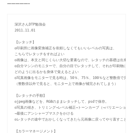
—————–
深沢さんDTP勉強会

2011.11.01

【レタッチ】

◎印刷所に画像変換補正を依頼しなくてもいいレベルの写真は、

こちらでレタッチをすればよい

◎画像は、本文と同じくらい大切な要素なので、レタッチの基礎は出来た方
◎自分マシンのモニターで、自分の目でレタッチして、それが印刷物になっ
どのように出るかを身体で覚えるとよい

◎写真画像をモニターで見る時は、50％、75％、100％など整数倍で見た方
（整数倍以外で見ると、モニター上で画像が補完されてしまう）

【レタッチの手順】

◎jpeg画像などを、RGBのままレタッチして、psdで保存。

◎写真の傾き、トリミング→レベル補正→トーンカーブ（→バリエーション）
→最後にアンシャープマスクをかける

◎レタッチの途中でおかしくなってきたら元画像に戻ってやり直すこと

【カラーマネージメント】
