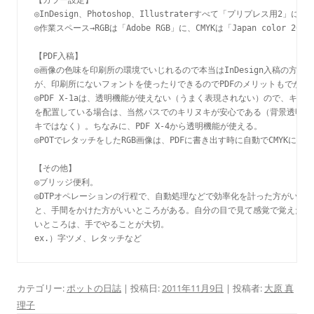
◎InDesign、Photoshop、Illustraterすべて「プリプレス用2」に設
◎作業スペース→RGBは「Adobe RGB」に、CMYKは「Japan color 2001 
【PDF入稿】

◎画像の色味を印刷所の環境でいじれるので本当はInDesign入稿の方が好
が、印刷所にないフォントを使ったりできるのでPDFのメリットもでかい

◎PDF X-1aは、透明機能が使えない（うまく表現されない）ので、キリヌ
を配置している場合は、当然パスでのキリヌキが安心である（背景透明のキ
キではなく）。ちなみに、PDF X-4から透明機能が使える。

◎POTでレタッチをしたRGB画像は、PDFに書き出す時に自動でCMYKに変換
【その他】

◎ブリッジ便利。

◎DTPオペレーションの行程で、自動処理などで効率化を計った方がいいと
と、手間をかけた方がいいところがある。自分の目で見て感覚で覚えたほう
いところは、手でやることが大切。

ex.）字ツメ、レタッチなど
カテゴリー:
ポットの日誌
| 投稿日:
2011年11月9日
|
投稿者:
大原 真
理子