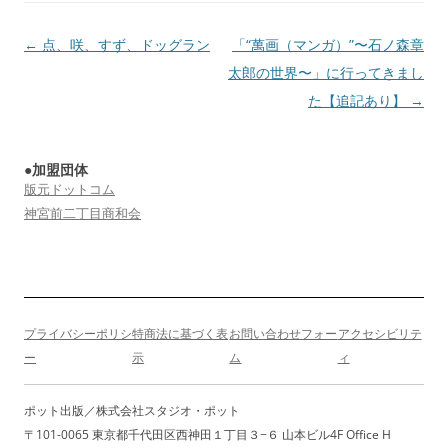
投
←
点、咲、すず、ドッグラン
「“萬画（マンガ）”〜石ノ森章
稿
太郎の世界〜」に行ってきまし
ナ
た【追記あり】
→
ビ
ゲ
●加盟団体
ー
版元ドットコム
シ
神宮前二丁目商和会
ョ
ン
プライバシーポリシ
特商法に基づく表
お問い合わせフォー
アクセシビリテ
ー
示
ム
ィ
ポット出版／株式会社スタジオ・ポット
〒101-0065 東京都千代田区西神田１丁目３−６ 山本ビル4F Office H