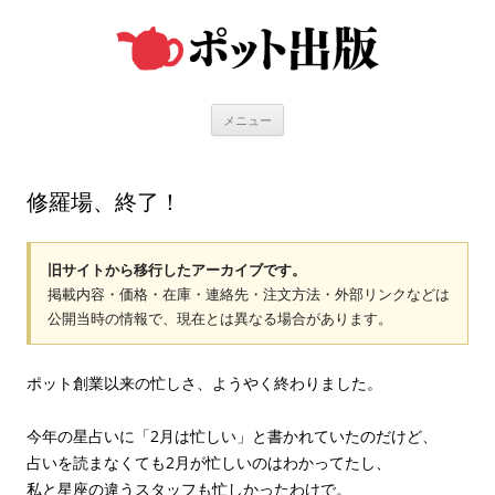
コ
ン
テ
ン
ツ
へ
ス
キ
メニュー
ッ
プ
修羅場、終了！
旧サイトから移行したアーカイブです。
掲載内容・価格・在庫・連絡先・注文方法・外部リンクなどは
公開当時の情報で、現在とは異なる場合があります。
ポット創業以来の忙しさ、ようやく終わりました。
今年の星占いに「2月は忙しい」と書かれていたのだけど、
占いを読まなくても2月が忙しいのはわかってたし、
私と星座の違うスタッフも忙しかったわけで。