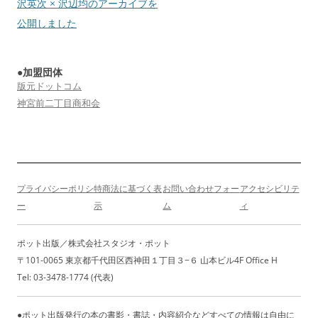
ゲ
沢英次 × 沢辺均のアーカイブを
ー
公開しました
シ
ョ
●加盟団体
ン
版元ドットコム
神宮前二丁目商和会
プライバシーポリシ
特商法に基づく表
お問い合わせフォー
アクセシビリテ
ー
示
ム
ィ
ポット出版／株式会社スタジオ・ポット
〒101-0065 東京都千代田区西神田１丁目３−６ 山本ビル4F Office H
Tel: 03-3478-1774 (代表)
●ポット出版発行の本の書影・書誌・内容紹介などすべての情報は自由に