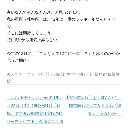
占いなんてそんなもんさ、と思うけれど、
私の星座（牡牛座）は、12年に一度のラッキー年なんだそう
で、
そこには期待してしまう。
特に6月から運気上昇らしい。
今年の12月に、「こんなんで12年に一度！？」と思うのか否か
乞うご期待！
カテゴリー:
ポットの日誌
| 投稿日:
2011年2月28日
|
投稿者:
佐藤 智
砂
投
←
ポットチャンネル●2011年2
【電子書籍版】ず・ぼん17-1
稿
月24日（木）19時〜21時「雑
図書館もウェブサイトも「編
ナ
協・デジタル配信実証実験の現
集」じゃないか
→
ビ
状報告」ゲスト：久我英二 × 深