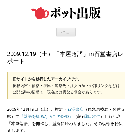
コ
ン
テ
ン
ツ
へ
ス
キ
メニュー
ッ
プ
2009.12.19（土）「本屋落語」in石堂書店レ
ポート
旧サイトから移行したアーカイブです。
掲載内容・価格・在庫・連絡先・注文方法・外部リンクなどは
公開当時の情報で、現在とは異なる場合があります。
2009年12月19日（土）、横浜・
石堂書店
（東急東横線・妙蓮寺
駅）で
『落語を観るならこのDVD』
（著●
瀧口雅仁
）刊行記念
「本屋落語」を開催し、盛況に終わりました。その模様をお伝
えします。