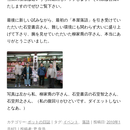
たしますのでぜひご覧下さい。
最後に新しい試みながら、最初の「本屋落語」を引き受けてい
ただいた石堂書店さん、難しい環境にも関わらず大いに盛り上
げて下さり、腕を見せていただいた柳家喬の字さん、本当にあ
りがとうございました。
写真は左から私、柳家喬の字さん、石堂書店の石堂智之さん、
石堂邦之さん。（私の腹回りがひどいです。ダイエットしない
となあ。）
カテゴリー:
ポットの日誌
| タグ:
イベント
、
落語
| 投稿日:
2010年1
月8日
|
投稿者:
尹 良浩