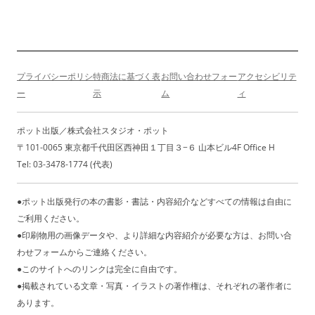
プライバシーポリシ
特商法に基づく表
お問い合わせフォー
アクセシビリテ
ー
示
ム
ィ
ポット出版／株式会社スタジオ・ポット
〒101-0065 東京都千代田区西神田１丁目３−６ 山本ビル4F Office H
Tel: 03-3478-1774 (代表)
●ポット出版発行の本の書影・書誌・内容紹介などすべての情報は自由に
ご利用ください。
●印刷物用の画像データや、より詳細な内容紹介が必要な方は、お問い合
わせフォームからご連絡ください。
●このサイトへのリンクは完全に自由です。
●掲載されている文章・写真・イラストの著作権は、それぞれの著作者に
あります。