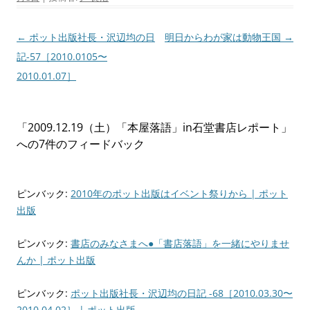
投
←
ポット出版社長・沢辺均の日
明日からわが家は動物王国
→
稿
記-57［2010.0105〜
ナ
2010.01.07］
ビ
ゲ
「
2009.12.19（土）「本屋落語」in石堂書店レポート
」
ー
への7件のフィードバック
シ
ョ
ン
ピンバック:
2010年のポット出版はイベント祭りから | ポット
出版
ピンバック:
書店のみなさまへ●「書店落語」を一緒にやりませ
んか | ポット出版
ピンバック:
ポット出版社長・沢辺均の日記 -68［2010.03.30〜
2010.04.02］ | ポット出版