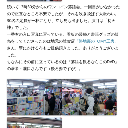
続いて13時30分からのワンコイン落語会。一回目が少なかった
ので正直なところ不安でしたが、それを吹き飛ばす大賑わい。
30名の定員が一杯になり、立ち見も出ました。演目は「初天
神」でした。
一番右の入口写真に写っている。看板の装飾と書籍グッズの販
売をしてくださったのは地元の雑貨店
「路地裏のTOMY工房
」
さん。壁にかける布もご提供頂きました。ありがとうございま
した。
ちなみにその前に立っているのは『落語を観るならこのDVD』
の著者・瀧口さんです（後ろ姿ですが）。