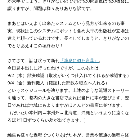
が大半でしょう。きりがないのでその他の問題点は他の機会に
譲りますが、問題は様々ありありな訳です。
まあとはいえよく出来たシステムという見方が出来るのも事
実。現状はこのシステムにポットも含め大半の出版社が立場は
違えど頼っているわけです。長々してしまうと、きりがないの
でとりあえずこの項終わり！
さてさて、話は戻って新刊
『溜息に似た言葉』
。
今日見本出しに行ったわけですが、このあとは
9/2（水）部決確認（取次がいくつ仕入れてくれるか確認する）
9/4（金）新刊搬入（確認した部数を取次へ入れる）
というスケジュールを辿ります。上述のような流通ストーリー
を辿って、都内の大きな書店であれば当日に本が並びます。翌
日であれば地域にもよりますがほとんどの書店に並びます。
（だいたい本州内→本州外→北海道、沖縄というように遠くな
るほど1日ずつくらい差が出てきます。）
編集も様々な過程でつくりあげた本が、営業や流通の過程を経