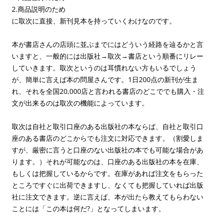
2.商品説明のため
に取次に直接、新刊見本を持っていくわけなのです。
本が書店さんの店頭に並ぶまでにはどういう経路を辿るかと言
いますと、一般的には出版社→取次→書店という順番にリレー
していきます。取次というのは耳慣れない方もいるでしょう
が、簡単に言えば本の問屋さんです。1日200点の新刊が生ま
れ、それを全国20,000店と言われる書店のどこででも購入・注
文が出来るのは取次の機能によっています。
取次は自社と取引口座のある出版社の本ならば、自社と取引口
座のある書店のどこからでも注文に対応できます。（割愛しま
すが、厳密に言うと口座のない出版社の本でも可能な場合があ
ります。）それが可能なのは、口座のある出版社の本を在庫、
もしくは把握しているからです。在庫があれば注文をもらった
ところですぐに出荷できますし、なくても把握していれば出版
社に注文できます。逆に言えば、本が出たら教えてもらわない
ことには「この本は何だ?」となってしまいます。