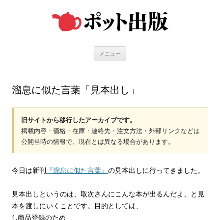
コ
ン
テ
ン
ツ
へ
ス
キ
メニュー
ッ
プ
溜息に似た言葉「見本出し」
旧サイトから移行したアーカイブです。
掲載内容・価格・在庫・連絡先・注文方法・外部リンクなどは
公開当時の情報で、現在とは異なる場合があります。
今日は新刊
『溜息に似た言葉』
の見本出しに行ってきました。
見本出しというのは、取次さんにこんな本が出るんだよ、と見
本を渡しにいくことです。目的としては、
1.商品登録のため