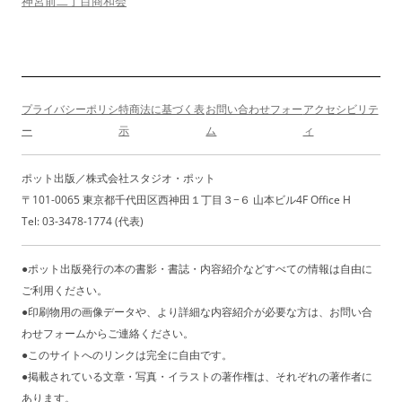
ー
神宮前二丁目商和会
シ
ョ
ン
プライバシーポリシ
特商法に基づく表
お問い合わせフォー
アクセシビリテ
ー
示
ム
ィ
ポット出版／株式会社スタジオ・ポット
〒101-0065 東京都千代田区西神田１丁目３−６ 山本ビル4F Office H
Tel: 03-3478-1774 (代表)
●ポット出版発行の本の書影・書誌・内容紹介などすべての情報は自由に
ご利用ください。
●印刷物用の画像データや、より詳細な内容紹介が必要な方は、お問い合
わせフォームからご連絡ください。
●このサイトへのリンクは完全に自由です。
●掲載されている文章・写真・イラストの著作権は、それぞれの著作者に
あります。