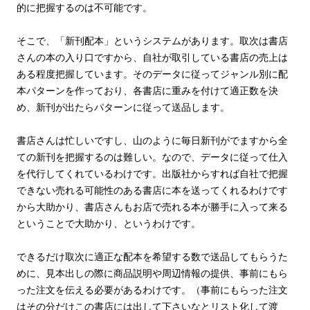
的に把握するのは不可能です。
そこで、「新刊配本」というシステムがあります。取次は書店
さんの本の入り口ですから、自社が取引している書店の売上は
ある程度把握しています。そのデータに従ってジャンル別に配
本パターンを作っており、各書店に重みを付けて適正数を決
め、新刊が出たらパターンに従って送品します。
書店さんは忙しいですし、山のように毎日新刊がでますから全
ての新刊を把握するのは難しい。なので、データに従って仕入
を代行してくれているわけです。出版社からすれば自社で把握
できない売れる可能性のある書店に本を送ってくれるわけです
から大助かり、書店さんもお店で売れる本が勝手に入って来る
ということで大助かり、というわけです。
できるだけ取次に適正な配本を希望する数で送品してもらうた
めに、見本出しの際に商品説明や周辺情報の提供、事前にもら
った注文を伝える必要があるわけです。（事前にもらった注文
はその分だけこの書店には出して下さいなとリスト化して渡