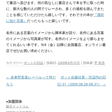
て書店へ並びます。何の気なしに書店さんで本を手に取った時
に、膨大な数の人の間でリレーされ、多くの過程を踏んできた
ことを感じていただけたら嬉しいです。それでその本が
『溜息
に似た言葉』
だったらもっと嬉しいです。
名作にある言葉のイメージから脚本家が語り、名作にある言葉
のイメージから写真家が写す。名作のイメージをより膨らませ
てくれるいい本です。9/4（金）以降に全国書店、オンライン書
店でぜひお買い求めください。
カテゴリー:
ポットの日誌
| 投稿日:
2009年8月31日
|
投稿者:
尹 良浩
投
←
未来型音楽レーベルって何だ
ポット出版社長・沢辺均の日
稿
ろう
記-31［2009.08.28-08.31］
→
ナ
ビ
●加盟団体
ゲ
版元ドットコム