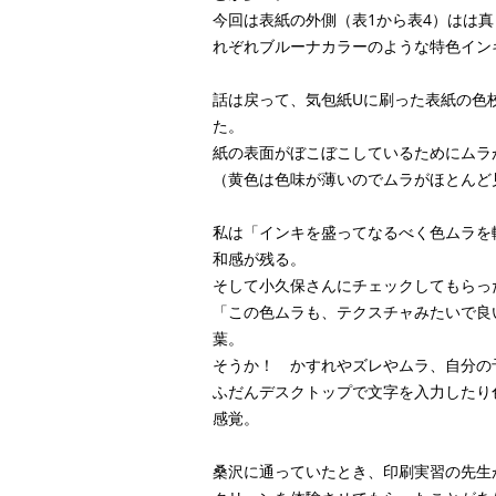
今回は表紙の外側（表1から表4）はは
れぞれブルーナカラーのような特色イン
話は戻って、気包紙Uに刷った表紙の色
た。
紙の表面がぼこぼこしているためにムラ
（黄色は色味が薄いのでムラがほとんど
私は「インキを盛ってなるべく色ムラを
和感が残る。
そして小久保さんにチェックしてもらっ
「この色ムラも、テクスチャみたいで良
葉。
そうか！ かすれやズレやムラ、自分の
ふだんデスクトップで文字を入力したり
感覚。
桑沢に通っていたとき、印刷実習の先生