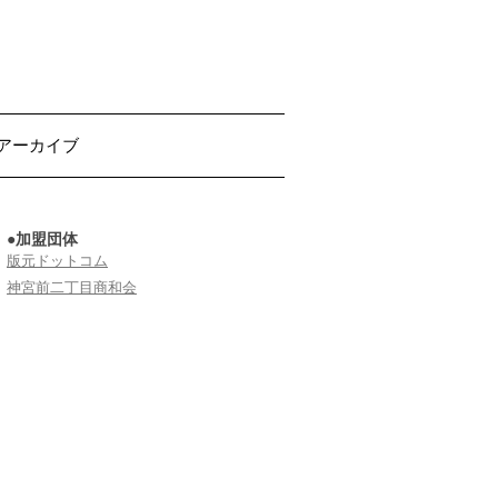
アーカイブ
●加盟団体
版元ドットコム
神宮前二丁目商和会