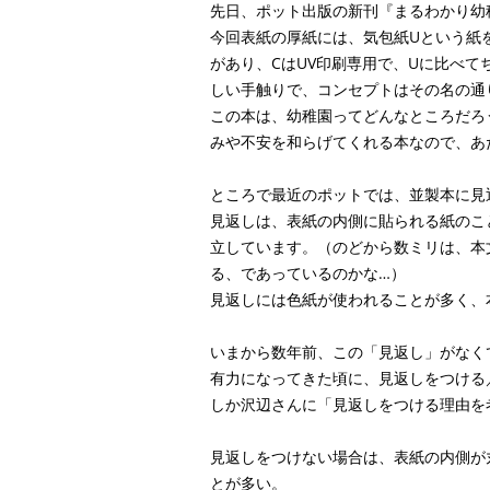
先日、ポット出版の新刊『まるわかり幼
今回表紙の厚紙には、気包紙Uという紙
があり、CはUV印刷専用で、Uに比べ
しい手触りで、コンセプトはその名の通
この本は、幼稚園ってどんなところだろ
みや不安を和らげてくれる本なので、あ
ところで最近のポットでは、並製本に見
見返しは、表紙の内側に貼られる紙のこ
立しています。（のどから数ミリは、本
る、であっているのかな…）
見返しには色紙が使われることが多く、
いまから数年前、この「見返し」がなく
有力になってきた頃に、見返しをつける
しか沢辺さんに「見返しをつける理由を
見返しをつけない場合は、表紙の内側が
とが多い。