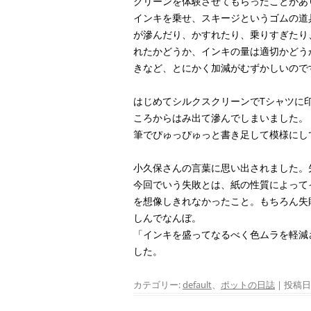
クリーンを体験させてもらったことがあ
インキを乗せ、スキージというゴムの道
が滲んだり、かすれたり、乗りすぎたり
れたかどうか、インキの量は適切かどう
きなど、とにかく加減がむずかしいので
はじめてシルクスクリーンでTシャツに
ころからはみ出て滲んでしまいました。
筆でぴゅっぴゅっと書き足して模様にし
小久保さんの言葉に思い出されました。
今回でいう失敗とは、紙の性質によって
を想像しきれなかったこと。もちろん失
しんでなんぼ。
「インキを盛ってなるべく色ムラを軽減
した。
カテゴリー:
default
、
ポットの日誌
| 投稿日