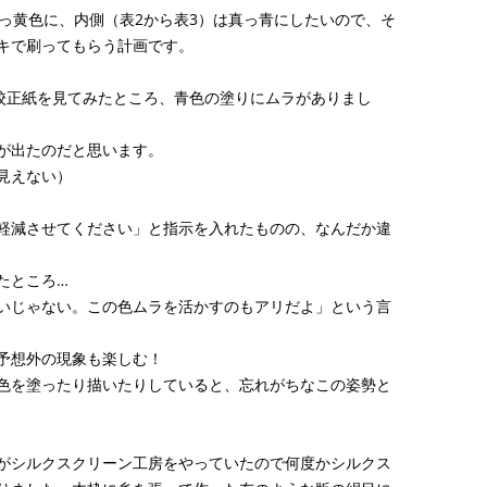
真っ黄色に、内側（表2から表3）は真っ青にしたいので、そ
キで刷ってもらう計画です。
校正紙を見てみたところ、青色の塗りにムラがありまし
が出たのだと思います。
見えない）
軽減させてください」と指示を入れたものの、なんだか違
たところ…
いじゃない。この色ムラを活かすのもアリだよ」という言
予想外の現象も楽しむ！
色を塗ったり描いたりしていると、忘れがちなこの姿勢と
がシルクスクリーン工房をやっていたので何度かシルクス