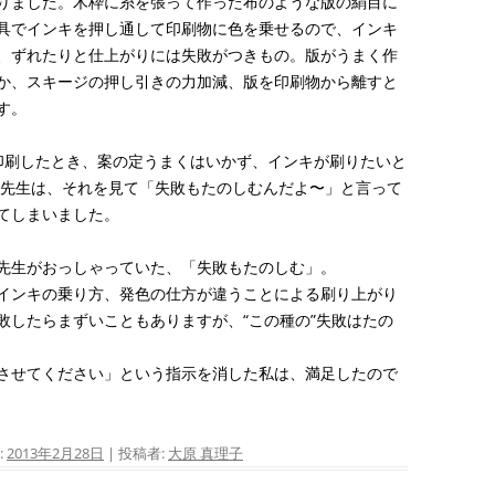
りました。木枠に糸を張って作った布のような版の絹目に
具でインキを押し通して印刷物に色を乗せるので、インキ
、ずれたりと仕上がりには失敗がつきもの。版がうまく作
か、スキージの押し引きの力加減、版を印刷物から離すと
す。
印刷したとき、案の定うまくはいかず、インキが刷りたいと
 先生は、それを見て「失敗もたのしむんだよ〜」と言って
てしまいました。
先生がおっしゃっていた、「失敗もたのしむ」。
インキの乗り方、発色の仕方が違うことによる刷り上がり
敗したらまずいこともありますが、“この種の”失敗はたの
させてください」という指示を消した私は、満足したので
:
2013年2月28日
|
投稿者:
大原 真理子