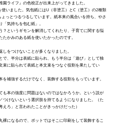
稚園ライフ』の色校正が出来上がってきました。
を使いました。気包紙にはU（非塗工）とC（塗工）の2種類
てちょっとつるつるしています。紙本来の風合いを持ち、やさ
り「気持ちを包む紙」。
う？というギモンを解消してくれたり、子育てに関する悩
たたかみのある紙を使いたかったのです。
返しをつけないことが多くなりました。
とで、半分は表紙に貼られ、もう半分は「遊び」として独
文束に貼られて表紙と本文束をつなぐ役割を果たしてい
本を補強するだけでなく、装飾する役割をもっています。
ても本の強度に問題はないのではなかろうか。という説が
／つけないという選択肢を持てるようになりました。（た
考えろ」と言われたことがきっかけだった）
丸裸になるので、ポットではそこに印刷をして装飾するこ