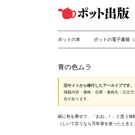
コ
ン
テ
ン
ツ
へ
ス
キ
ッ
ポットの本
ポットの電子書籍（
プ
青の色ムラ
旧サイトから移行したアーカイブです。
掲載内容・価格・在庫・連絡先・注文方
合があります。
紙に色を乗せて、「おお…！」と思う体
（しいて言うなら万年筆を使ったときと