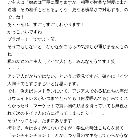
ご主人は「始めは丁寧に聞きますが、相手が横暴な態度に出た
途端、その相手もビビるような、更なる横暴さで対応する」の
ですね！
あ～～それ、すごくすごくわかります！
かっこいいですね！
ブラボー！ ですよ・笑。
そうでもしないと、なかなかこちらの気持ちが通じませんもの
ね・・・。
私の友達のご主人（ドイツ人）も、みんなそうです！笑
・・・
アジア人だからではない、というご意見ですが、確かにドイツ
人同士でもすさまじいとは思います。
でも、例えばレストランにいて、アジア人である私たちの席だ
けウェイトレスがいつまでたっても（何度呼んでも）来てくれ
なかったり、マーケットで買い物の順番を待っていても無視さ
れて次のドイツ人の方に行ってしまったり・・・。
そういうことは、たまにあります。
街中で、今はさすがにないですが、学生の時はこちらを見て
「チンチャンチョン！」とか、つり目のマネをしてからかうな