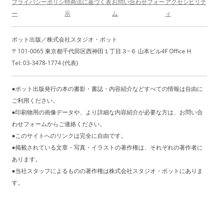
プライバシーポリシ
特商法に基づく表
お問い合わせフォー
アクセシビリテ
ー
示
ム
ィ
ポット出版／株式会社スタジオ・ポット
〒101-0065 東京都千代田区西神田１丁目３−６ 山本ビル4F Office H
Tel: 03-3478-1774 (代表)
●ポット出版発行の本の書影・書誌・内容紹介などすべての情報は自由に
ご利用ください。
●印刷物用の画像データや、より詳細な内容紹介が必要な方は、お問い合
わせフォームからご連絡ください。
●このサイトへのリンクは完全に自由です。
●掲載されている文章・写真・イラストの著作権は、それぞれの著作者に
あります。
●当社スタッフによるものの著作権は株式会社スタジオ・ポットにありま
す。