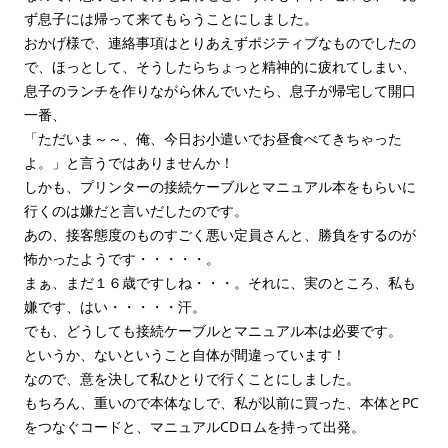
ず息子には帰って来てもらうことにしました。
おかげ様で、連絡事項はとりあえずポジティブなものでしたの
で、ほっとして、そうしたらちょっと精神的に疲れてしまい、
息子のランチを作りながら休んでいたら、息子が帰宅して開口
一番、
「ただいま～～、俺、今日お小遣いでお昼食べてきちゃった
よ。」と言うではありませんか！
しかも、プリンターの接続ケーブルとマニュアル本をもらいに
行くのは嫌だと言いだしたのです。
あの、接客態度のものすごく悪い定員さんと、勝負をするのが
怖かったようです・・・・・。
まぁ、まだ１６歳ですしね・・・。それに、実のところ、私も
嫌です、はい・・・・・汗。
でも、どうしても接続ケーブルとマニュアル本は必要です。
というか、ないということ自体が間違っています！
なので、意を決して私ひとりで行くことにしました。
もちろん、重いので本体なしで、私が以前に買った、本体とPC
をつなぐコードと、マニュアルCDロムを持って出発。