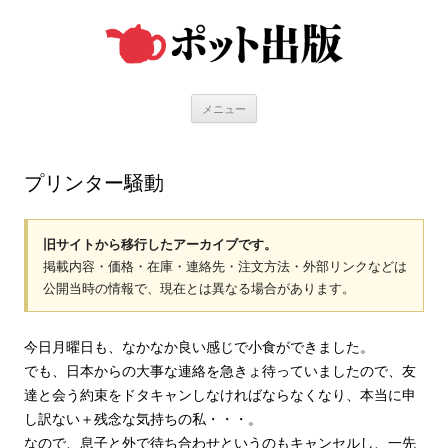
コ
ン
テ
ン
ツ
へ
ス
キ
メニュー
ッ
プ
プリンター騒動
旧サイトから移行したアーカイブです。
掲載内容・価格・在庫・連絡先・注文方法・外部リンクなどは
公開当時の情報で、現在とは異なる場合があります。
今日月曜日も、なかなか良い感じで小食ができました。
でも、日本からの大事な連絡を急きょ待っていましたので、友
達と会う約束をドタキャンしなければならなくなり、本当に申
し訳ない＋残念な気持ちの私・・・。
なので、息子と外で待ち合わせというのもキャンセルし、一先