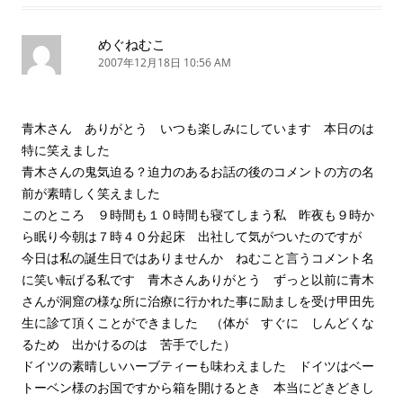
めぐねむこ
2007年12月18日 10:56 AM
青木さん ありがとう いつも楽しみにしています 本日のは
特に笑えました
青木さんの鬼気迫る？迫力のあるお話の後のコメントの方の名
前が素晴しく笑えました
このところ ９時間も１０時間も寝てしまう私 昨夜も９時か
ら眠り今朝は７時４０分起床 出社して気がついたのですが
今日は私の誕生日ではありませんか ねむこと言うコメント名
に笑い転げる私です 青木さんありがとう ずっと以前に青木
さんが洞窟の様な所に治療に行かれた事に励ましを受け甲田先
生に診て頂くことができました （体が すぐに しんどくな
るため 出かけるのは 苦手でした）
ドイツの素晴しいハーブティーも味わえました ドイツはベー
トーベン様のお国ですから箱を開けるとき 本当にどきどきし