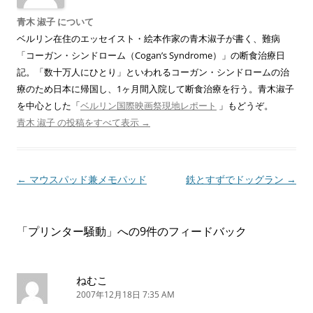
青木 淑子 について
ベルリン在住のエッセイスト・絵本作家の青木淑子が書く、難病
「コーガン・シンドローム（Cogan’s Syndrome）」の断食治療日
記。「数十万人にひとり」といわれるコーガン・シンドロームの治
療のため日本に帰国し、1ヶ月間入院して断食治療を行う。青木淑子
を中心とした「
ベルリン国際映画祭現地レポート
」もどうぞ。
青木 淑子 の投稿をすべて表示
→
投
←
マウスパッド兼メモパッド
鉄とすずでドッグラン
→
稿
ナ
「
プリンター騒動
」への9件のフィードバック
ビ
ゲ
ー
ねむこ
2007年12月18日 7:35 AM
シ