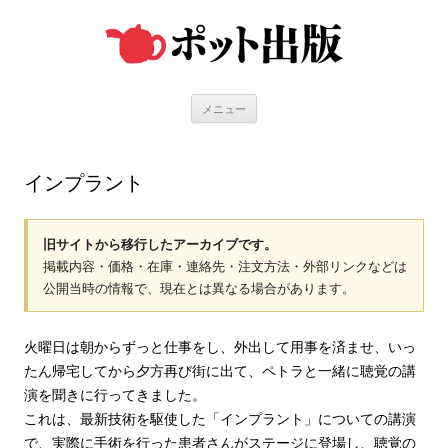
コ
ン
テ
ン
ツ
へ
ス
キ
メニュー
ッ
プ
インプラント
旧サイトから移行したアーカイブです。
掲載内容・価格・在庫・連絡先・注文方法・外部リンクなどは
公開当時の情報で、現在とは異なる場合があります。
火曜日は朝からずっと仕事をし、外出して用事を済ませ、いっ
たん帰宅してから夕方再び街に出て、ペトラと一緒に聴覚の講
演を聞きに行ってきました。
これは、最新技術を駆使した「インプラント」についての講演
で、実際に手術を行った患者さんがステージに登場し、聴覚の