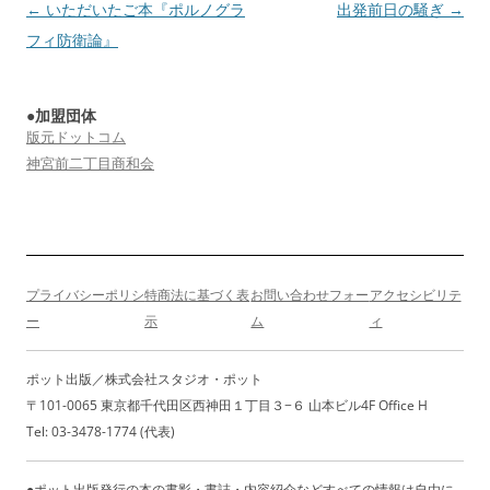
投
←
いただいたご本『ポルノグラ
出発前日の騒ぎ
→
稿
フィ防衛論』
ナ
ビ
●加盟団体
ゲ
版元ドットコム
ー
神宮前二丁目商和会
シ
ョ
ン
プライバシーポリシ
特商法に基づく表
お問い合わせフォー
アクセシビリテ
ー
示
ム
ィ
ポット出版／株式会社スタジオ・ポット
〒101-0065 東京都千代田区西神田１丁目３−６ 山本ビル4F Office H
Tel: 03-3478-1774 (代表)
●ポット出版発行の本の書影・書誌・内容紹介などすべての情報は自由に