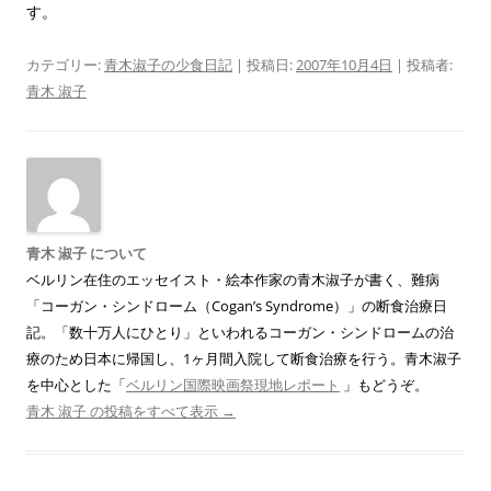
す。
カテゴリー:
青木淑子の少食日記
| 投稿日:
2007年10月4日
|
投稿者:
青木 淑子
青木 淑子 について
ベルリン在住のエッセイスト・絵本作家の青木淑子が書く、難病
「コーガン・シンドローム（Cogan’s Syndrome）」の断食治療日
記。「数十万人にひとり」といわれるコーガン・シンドロームの治
療のため日本に帰国し、1ヶ月間入院して断食治療を行う。青木淑子
を中心とした「
ベルリン国際映画祭現地レポート
」もどうぞ。
青木 淑子 の投稿をすべて表示
→