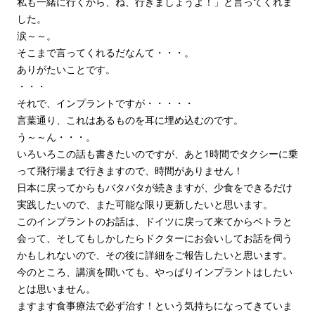
私も一緒に行くから、ね、行きましょうよ！」と言ってくれま
した。
涙～～。
そこまで言ってくれるだなんて・・・。
ありがたいことです。
・・・
それで、インプラントですが・・・・・
言葉通り、これはあるものを耳に埋め込むのです。
う～～ん・・・。
いろいろこの話も書きたいのですが、あと1時間でタクシーに乗
って飛行場まで行きますので、時間がありません！
日本に戻ってからもバタバタが続きますが、少食をできるだけ
実践したいので、また可能な限り更新したいと思います。
このインプラントのお話は、ドイツに戻って来てからペトラと
会って、そしてもしかしたらドクターにお会いしてお話を伺う
かもしれないので、その後に詳細をご報告したいと思います。
今のところ、講演を聞いても、やっぱりインプラントはしたい
とは思いません。
ますます食事療法で必ず治す！という気持ちになってきていま