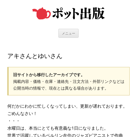
コ
ン
テ
ン
ツ
へ
ス
キ
メニュー
ッ
プ
アキさんとゆいさん
旧サイトから移行したアーカイブです。
掲載内容・価格・在庫・連絡先・注文方法・外部リンクなどは
公開当時の情報で、現在とは異なる場合があります。
何だかにわかに忙しくなってしまい、更新が遅れております。
ごめんなさい！
・・・
水曜日は、本当にとても有意義な1日になりました。
世界で活躍しているベルリン在住のジャズピアニストで作曲