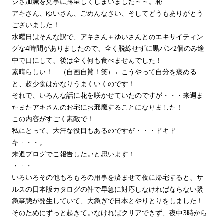
ジさ加減を見事に露呈してしまいました～～。恥
アキさん、ゆいさん、ごめんなさい、そしてどうもありがとう
ございました！
水曜日はそんな訳で、アキさん＋ゆいさんとのエキサイティン
グな4時間がありましたので、全く脱線せずに黒パン2個のみ途
中で口にして、後は全く何も食べませんでした！
素晴らしい！ （自画自賛！笑）←こうやって自分を褒める
と、超少食はかなりうまくいくのです！
それで、いろんな話に花を咲かせていたのですが・・・来週ま
たまたアキさんのお宅にお邪魔することになりました！
この内容がすごく素敵で！
私にとって、大汗な役目もあるのですが・・・ドキド
キ・・・。
来週ブログでご報告したいと思います！
・・・
いろいろその他もろもろの用事を済ませて夜に帰宅すると、サ
ルスの日本版カタログの件で早急に対応しなければならない緊
急事態が発生していて、大急ぎで日本とやりとりをしました！
そのためにずっと起きていなければクリアできず、夜中3時から