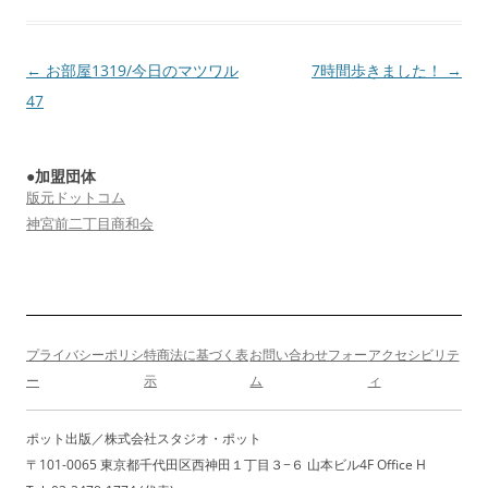
投
←
お部屋1319/今日のマツワル
7時間歩きました！
→
稿
47
ナ
ビ
●加盟団体
ゲ
版元ドットコム
ー
神宮前二丁目商和会
シ
ョ
ン
プライバシーポリシ
特商法に基づく表
お問い合わせフォー
アクセシビリテ
ー
示
ム
ィ
ポット出版／株式会社スタジオ・ポット
〒101-0065 東京都千代田区西神田１丁目３−６ 山本ビル4F Office H