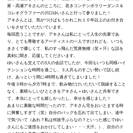
家・高瀬アキさんのところに、若きコンテンポラリーダンス＆
コレオグラファーの川口ゆいさんと行って参りました！
アキさんとは、気がつけばもうかれこれ１０年以上のお付き合
いをさせていただいています。
毎回思うことですが、アキさんは私にとって人生の先輩であ
り、とても尊敬するアーティストの一人ですけれども、いつも
きさくで優しくて、私のすっ飛んだ荒唐無稽（笑＋汗）な話を
真剣に聞き、応援してくださいます。
ゆいさんも交えての3人の会話でしたが、今回もいつも同様ハイ
テンションな時間を過ごし、３人共ものすごい勢いで話し続
け、あっという間に4時間も過ぎてしまいました！
午後３時から夕方7時まで、飲み物だけいただいて脱線すること
なく、素晴らしいひとときをアキさん＋ゆいさんと共有でき
て、本当にとっても嬉しかったし、幸せを感じました！
あまりに素敵な時間だったので、アキさん宅をおいとまする時
に興奮しすぎて（笑）自分のバッグを忘れて出てしまい、途中
で気づいて（あれ？私は何故手ぶらなの？といった感じでゆい
さんにもご迷惑をおかけしてしまい・・・大汗。）、自分のド