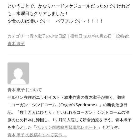
ということで、かなりハードスケジュールだったのですけれど
も、水曜日もクリアしました！
少食の力は凄いです！ パワフルです～！！！！
カテゴリー:
青木淑子の少食日記
| 投稿日:
2007年8月25日
|
投稿者:
青木 淑子
青木 淑子 について
ベルリン在住のエッセイスト・絵本作家の青木淑子が書く、難病
「コーガン・シンドローム（Cogan’s Syndrome）」の断食治療日
記。「数十万人にひとり」といわれるコーガン・シンドロームの治
療のため日本に帰国し、1ヶ月間入院して断食治療を行う。青木淑子
を中心とした「
ベルリン国際映画祭現地レポート
」もどうぞ。
青木 淑子 の投稿をすべて表示
→