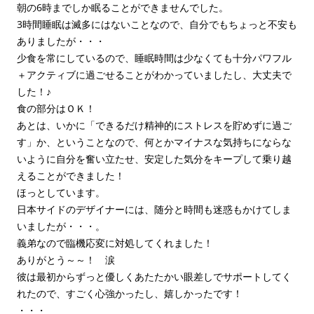
朝の6時までしか眠ることができませんでした。
3時間睡眠は滅多にはないことなので、自分でもちょっと不安も
ありましたが・・・
少食を常にしているので、睡眠時間は少なくても十分パワフル
＋アクティブに過ごせることがわかっていましたし、大丈夫で
した！♪
食の部分はＯＫ！
あとは、いかに「できるだけ精神的にストレスを貯めずに過ご
す」か、ということなので、何とかマイナスな気持ちにならな
いように自分を奮い立たせ、安定した気分をキープして乗り越
えることができました！
ほっとしています。
日本サイドのデザイナーには、随分と時間も迷惑もかけてしま
いましたが・・・。
義弟なので臨機応変に対処してくれました！
ありがとう～～！ 涙
彼は最初からずっと優しくあたたかい眼差しでサポートしてく
れたので、すごく心強かったし、嬉しかったです！
・・・