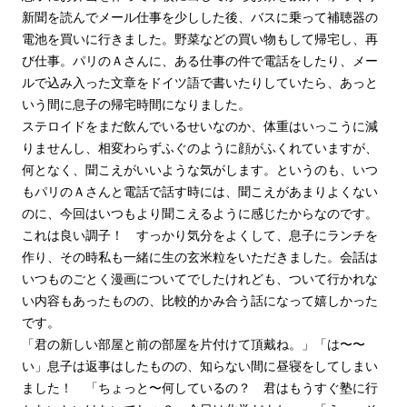
新聞を読んでメール仕事を少しした後、バスに乗って補聴器の
電池を買いに行きました。野菜などの買い物もして帰宅し、再
び仕事。パリのＡさんに、ある仕事の件で電話をしたり、メー
ルで込み入った文章をドイツ語で書いたりしていたら、あっと
いう間に息子の帰宅時間になりました。
ステロイドをまだ飲んでいるせいなのか、体重はいっこうに減
りませんし、相変わらずふぐのように顔がふくれていますが、
何となく、聞こえがいいような気がします。というのも、いつ
もパリのＡさんと電話で話す時には、聞こえがあまりよくない
のに、今回はいつもより聞こえるように感じたからなのです。
これは良い調子！ すっかり気分をよくして、息子にランチを
作り、その時私も一緒に生の玄米粒をいただきました。会話は
いつものごとく漫画についてでしたけれども、ついて行かれな
い内容もあったものの、比較的かみ合う話になって嬉しかった
です。
「君の新しい部屋と前の部屋を片付けて頂戴ね。」「は〜〜
い」息子は返事はしたものの、知らない間に昼寝をしてしまい
ました！ 「ちょっと〜何しているの？ 君はもうすぐ塾に行