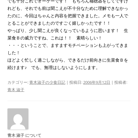
でも十分これでオーケーです！ もちろん補聴器をしてですけ
れども、それでも前は聞こえが不十分なために理解できなかっ
たのに、今回はちゃんと内容を把握できました。メモも一人で
とることができましたのですごく嬉しかったです！！
やっぱり、少し聞こえが良くなっているように思います！ 生
菜食Ｂの威力ですね、これは！！ 素晴らしい！
・・・ということで、ますますモチベーションも上がってきま
した！
ほどよく忙しく過ごしながら、できるだけ前向きに生菜食Ｂを
続けます♪ でも、無理はしないようにします。
カテゴリー:
青木淑子の少食日記
| 投稿日:
2006年9月12日
|
投稿者:
青木 淑子
青木 淑子 について