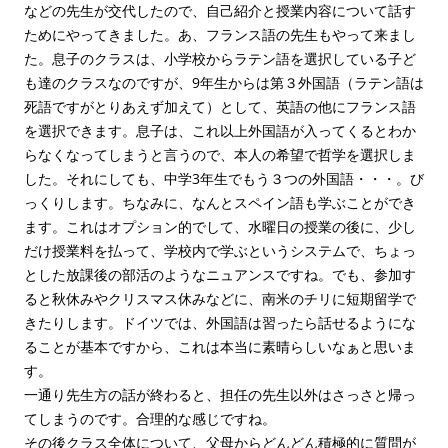
などの先生が交代したので、自己紹介と授業内容について話す
ためにやってきました。あ、フランス語の先生もやって来まし
た。息子のクラスは、小学校からラテン語を選択している子ど
も達のクラスなのですが、9年生からは第３外国語（ラテン語は
死語ですがとりあえず加えて）として、英語の他にフランス語
を選択できます。息子は、これ以上外国語が入ってくるとわか
らなくなってしまうと言うので、本人の希望で哲学を選択しま
した。それにしても、中学3年生でもう３つの外国語・・・。び
っくりします。ちなみに、なんとスペイン語も学ぶことができ
ます。これはオプション的でして、水曜日の授業の後に、少し
だけ授業料を払って、学校内で学ぶというシステムで、ちょっ
とした放課後の部活のようなニュアンスですね。でも、参加す
ると秋休みやクリスマス休みなどに、南米のチリに短期留学で
きたりします。ドイツでは、外国語は習ったら話せるようにな
ることが基本ですから、これは本当に素晴らしいなぁと思いま
す。
一通り先生方の話が終わると、担任の先生以外はさっさと帰っ
てしまうのです。合理的な感じですね。
その後クラス全体について、父母からどんどん積極的に質問が