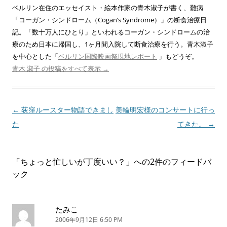
ベルリン在住のエッセイスト・絵本作家の青木淑子が書く、難病
「コーガン・シンドローム（Cogan’s Syndrome）」の断食治療日
記。「数十万人にひとり」といわれるコーガン・シンドロームの治
療のため日本に帰国し、1ヶ月間入院して断食治療を行う。青木淑子
を中心とした「
ベルリン国際映画祭現地レポート
」もどうぞ。
青木 淑子 の投稿をすべて表示
→
投
←
荻窪ルースター物語できまし
美輪明宏様のコンサートに行っ
稿
た
てきた。
→
ナ
ビ
「
ちょっと忙しいが丁度いい？
」への2件のフィードバ
ゲ
ック
ー
シ
ョ
たみこ
2006年9月12日 6:50 PM
ン