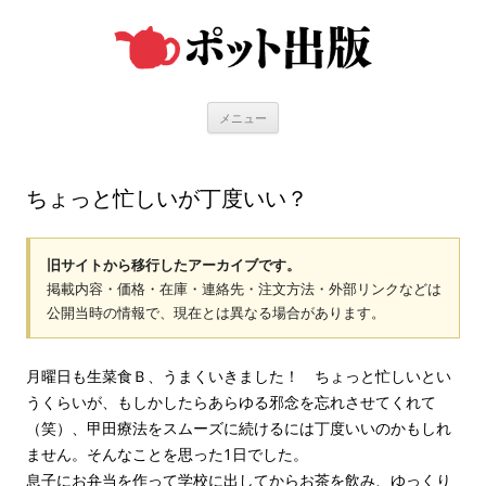
コ
ン
テ
ン
ツ
へ
ス
キ
メニュー
ッ
プ
ちょっと忙しいが丁度いい？
旧サイトから移行したアーカイブです。
掲載内容・価格・在庫・連絡先・注文方法・外部リンクなどは
公開当時の情報で、現在とは異なる場合があります。
月曜日も生菜食Ｂ、うまくいきました！ ちょっと忙しいとい
うくらいが、もしかしたらあらゆる邪念を忘れさせてくれて
（笑）、甲田療法をスムーズに続けるには丁度いいのかもしれ
ません。そんなことを思った1日でした。
息子にお弁当を作って学校に出してからお茶を飲み、ゆっくり