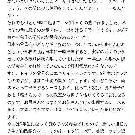
かないといけないでしょ？ 今日は化学だよね。」「え〜、そ
うそう、その前に少し休憩をしているんだよ。」・・・なんだ
か・・・。
それでも何とか5時に起きて、5時半からの塾に行きました。私
はその間に息子の夕飯を作り、出かける準備。そうです、夕方7
時から息子の学校の父母会があるのでした。
日本の父母会がどんな感じなのか、今ひとつわかりませんけれ
ども（小学校の頃は日本に一時帰国すると、実家の近くの小学
校にできる限り体験入学していましたが、一年生の入学式の際
の父母会しか経験していないので雰囲気がわからないので
す）、ドイツの父母会はエキサイティングです。9年生のクラス
なのですが、ほぼ全生徒の親が出席します。それどころか、両
親そろって出席するケースも多く、従って人数は生徒の椅子の
数より増えるので、他の教室から椅子を借りてくるほどになる
のです。お母さんではなくてお父さんだけが出席するケースも
多く、大体いつもママ５０％、パパ５０％といった感じになり
ます。
今回は9年生になって初めての父母会でしたので、新しい担任の
先生が自己紹介をし、その後ドイツ語、地理、英語、ラテン語