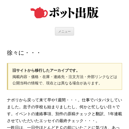
コ
ン
テ
ン
ツ
へ
ス
キ
メニュー
ッ
プ
徐々に・・・
旧サイトから移行したアーカイブです。
掲載内容・価格・在庫・連絡先・注文方法・外部リンクなどは
公開当時の情報で、現在とは異なる場合があります。
ナポリから戻って来て早や1週間・・・。仕事でバタバタしてい
ました。息子の学校も始まりましたし、何かと忙しない日々で
す。イベントの連絡事項、別件の原稿チェックと翻訳、1年連載
させていただいたエッセイの最終チェック・・・。
一昨日は、一日中ほとんどＰＣの前にいたことに気づき、あっ