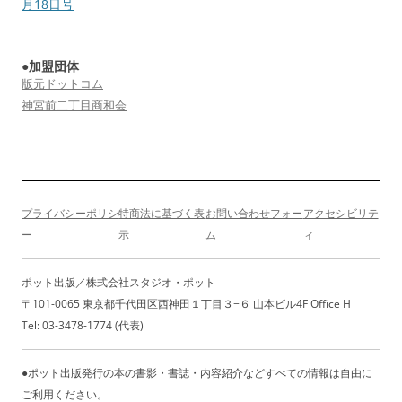
稿
月18日号
ナ
ビ
●加盟団体
ゲ
版元ドットコム
ー
神宮前二丁目商和会
シ
ョ
ン
プライバシーポリシ
特商法に基づく表
お問い合わせフォー
アクセシビリテ
ー
示
ム
ィ
ポット出版／株式会社スタジオ・ポット
〒101-0065 東京都千代田区西神田１丁目３−６ 山本ビル4F Office H
Tel: 03-3478-1774 (代表)
●ポット出版発行の本の書影・書誌・内容紹介などすべての情報は自由に
ご利用ください。