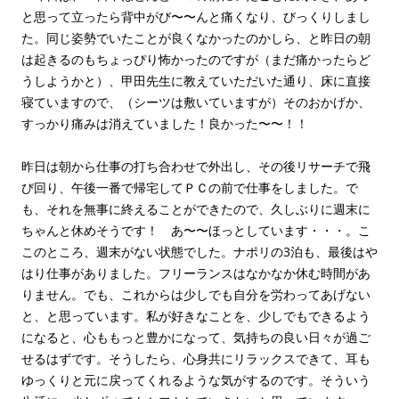
と思って立ったら背中がび〜〜んと痛くなり、びっくりしまし
た。同じ姿勢でいたことが良くなかったのかしら、と昨日の朝
は起きるのもちょっぴり怖かったのですが（まだ痛かったらど
うしようかと）、甲田先生に教えていただいた通り、床に直接
寝ていますので、（シーツは敷いていますが）そのおかげか、
すっかり痛みは消えていました！良かった〜〜！！
昨日は朝から仕事の打ち合わせで外出し、その後リサーチで飛
び回り、午後一番で帰宅してＰＣの前で仕事をしました。で
も、それを無事に終えることができたので、久しぶりに週末に
ちゃんと休めそうです！ あ〜〜ほっとしています・・・。こ
このところ、週末がない状態でした。ナポリの3泊も、最後はや
はり仕事がありました。フリーランスはなかなか休む時間があ
りません。でも、これからは少しでも自分を労わってあげない
と、と思っています。私が好きなことを、少しでもできるよう
になると、心ももっと豊かになって、気持ちの良い日々が過ご
せるはずです。そうしたら、心身共にリラックスできて、耳も
ゆっくりと元に戻ってくれるような気がするのです。そういう