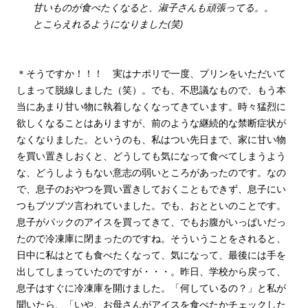
甘いものが食べたくなると、淑子さんも頑張ってる。。
とこらえれるようになりました(笑)
＊そうですか！！！ 実はナポリで一度、プリンをいただいて
しまって脱線しました（笑）。でも、不思議なもので、もう本
当にあまり甘い物に執着しなくなってきています。時々猛烈に
欲しくなることはありますが、前のような継続的な禁断症状が
なくなりました。というのも、私はつい先日まで、家に甘い物
を買い置きしおくと、どうしても気になって食べてしまうよう
な、どうしようもない意志の弱いところがあったのです。なの
で、息子のおやつを買い置きしておくこともできず、息子にい
つもブツブツ言われていました。でも、おとといのことです。
息子がパックのアイスを買ってきて、でもお腹がいっぱいだっ
たので冷凍庫に閉まったのですね。そういうことをされると、
日中に私はとても食べたくなって、気になって、最後には手を
出してしまっていたのですが・・・。昨日、学校から戻って、
息子はすぐに冷凍庫を開けました。「何しているの？」と私が
聞いたら、「いや、お母さんがアイスを食べたかチェックした