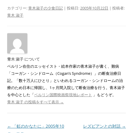
カテゴリー:
青木淑子の少食日記
| 投稿日:
2005年10月22日
|
投稿者:
青木 淑子
青木 淑子 について
ベルリン在住のエッセイスト・絵本作家の青木淑子が書く、難病
「コーガン・シンドローム（Cogan’s Syndrome）」の断食治療日
記。「数十万人にひとり」といわれるコーガン・シンドロームの治
療のため日本に帰国し、1ヶ月間入院して断食治療を行う。青木淑子
を中心とした「
ベルリン国際映画祭現地レポート
」もどうぞ。
青木 淑子 の投稿をすべて表示
→
投
←
「虹のかなたに」2005年10
レズビアンとの対話
→