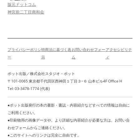
版元ドットコム
神宮前二丁目商和会
プライバシーポリシ
特商法に基づく表
お問い合わせフォー
アクセシビリテ
ー
示
ム
ィ
ポット出版／株式会社スタジオ・ポット
〒101-0065 東京都千代田区西神田１丁目３−６ 山本ビル4F Office H
Tel: 03-3478-1774 (代表)
●ポット出版発行の本の書影・書誌・内容紹介などすべての情報は自由に
ご利用ください。
●印刷物用の画像データや、より詳細な内容紹介が必要な方は、お問い合
わせフォームからご連絡ください。
●このサイトへのリンクは完全に自由です。