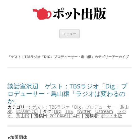
コ
ン
テ
ン
ツ
へ
ス
キ
メニュー
ッ
プ
「
ゲスト：TBSラジオ「DIG」プロデューサー・鳥山穣
」カテゴリーアーカイブ
談話室沢辺 ゲスト：TBSラジオ「Dig」プ
ロデューサー・鳥山穣「ラジオは変わるの
か」
カテゴリー:
ゲスト：TBSラジオ「Dig」プロデューサー・鳥山
穣
、
談話室沢辺
| タグ:
Dig
、
TBS
、
twitter
、
Ustream
、
ラジ
オ
、
鳥山穣
| 投稿日:
2010年6月14日
|
投稿者:
ポット出版
●加盟団体