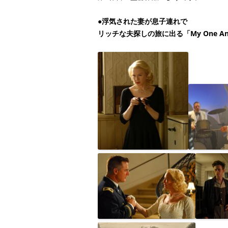
●
浮気された妻が息子連れで
リッチな夫探しの旅に出る「My One And