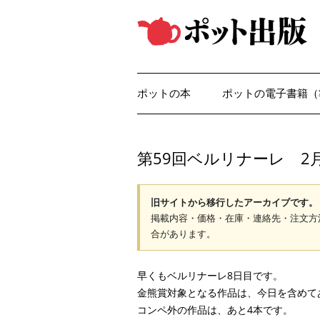
コ
ン
テ
ン
ツ
へ
ス
キ
ッ
ポットの本
ポットの電子書籍（
プ
第59回ベルリナーレ 2月
旧サイトから移行したアーカイブです。
掲載内容・価格・在庫・連絡先・注文方
合があります。
早くもベルリナーレ8日目です。
金熊賞対象となる作品は、今日を含めて
コンペ外の作品は、あと4本です。