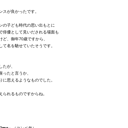
ンスが良かったです。
ンの子ども時代の思い出もとに
で俳優として見いだされる場面も
けど、御年70歳ですから、
して名を馳せていたそうです。
したが、
座ったと言うか、
りに思えるようなものでした。
えられるものですからね。
。
Time」
（コンペ外）