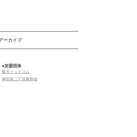
アーカイブ
●加盟団体
版元ドットコム
神宮前二丁目商和会