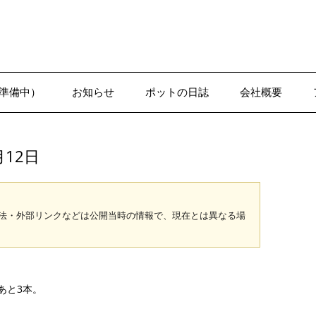
準備中）
お知らせ
ポットの日誌
会社概要
1-1●日誌–沢辺
12日
法・外部リンクなどは公開当時の情報で、現在とは異なる場
あと3本。