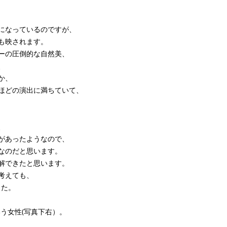
になっているのですが、
も映されます。
ーの圧倒的な自然美、
、
か、
ほどの演出に満ちていて、
、
があったようなので、
なのだと思います。
解できたと思います。
考えても、
した。
という女性(写真下右）。