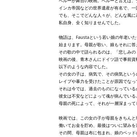
ペルーが舞台の映画。ペルーと言えば、
インカ帝国などの世界遺産が有名で、一
でも、そこでどんな人々が、どんな風に
私自身、全く知りませんでした。
物語は、Faustaという若い娘の年老い
始まります。母親が歌い、娘もそれに答
その歌の中で語られるのは、「悲しみの
映画の後、青木さんにドイツ語で事前資
以下のような内容でした。
その女の子は、病気で、その病気という
レイプや暴力を受けたことが原因でなっ
それは今では、過去のものになっている
彼女は不安などによって魂が病んでいる
母親の死によって、それが一層深まって
映画では、この女の子が母親をきちんと
働いてお金を貯め、最後はついに望みを
その間、母親は布に包まれ、娘のベッド