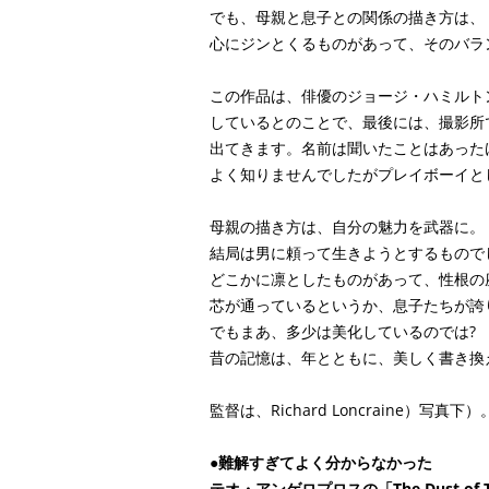
でも、母親と息子との関係の描き方は、
心にジンとくるものがあって、そのバラ
この作品は、俳優のジョージ・ハミルト
しているとのことで、最後には、撮影所
出てきます。名前は聞いたことはあった
よく知りませんでしたがプレイボーイと
母親の描き方は、自分の魅力を武器に。
結局は男に頼って生きようとするもので
どこかに凛としたものがあって、性根の
芯が通っているというか、息子たちが誇
でもまあ、多少は美化しているのでは?
昔の記憶は、年とともに、美しく書き換
監督は、Richard Loncraine）写真下）
●
難解すぎてよく分からなかった
テオ・アンゲロプロスの「The Dust of 