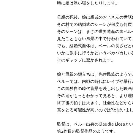
時に娘は添い寝をしたりします。
母親の死後、娘は親戚のおじさんの世話
その村での結婚式のシーンが何度も何度
そのシーンは、まさの世界遺産の国ペル
見たこともない風景の中で行われていて
でも、結婚式自体は、ベールの長さだと
いかに派手に行うかというバカバカしい
そのギャップに驚かされます。
娘と母親の顔立ちは、先住民族のようで
ペルーでは、内戦の時代にレイプや暴行
この国独自の時代背景を映し出した映画
その辺がもっとわかって見ると、より理
終了後の拍手は大きく、社会性などから
賞をとる可能性が高いのでは?と思いま
監督は、ペルー出身のClaudia Llosa
第2作目の監督作品のようです。