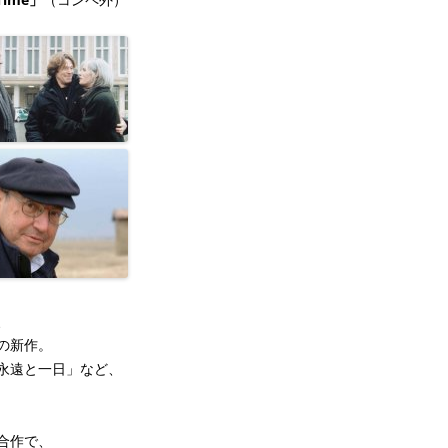
、
の新作。
永遠と一日」など、
合作で、