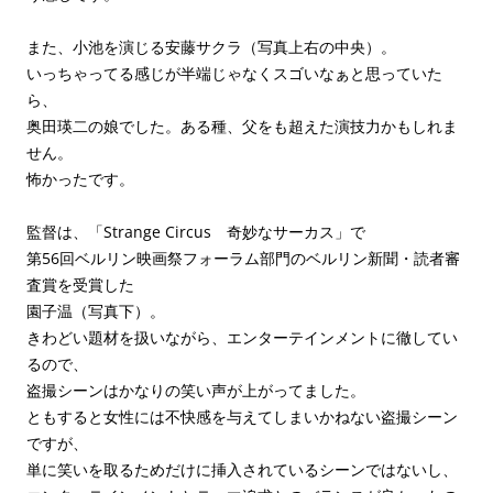
また、小池を演じる安藤サクラ（写真上右の中央）。
いっちゃってる感じが半端じゃなくスゴいなぁと思っていた
ら、
奥田瑛二の娘でした。ある種、父をも超えた演技力かもしれま
せん。
怖かったです。
監督は、「Strange Circus 奇妙なサーカス」で
第56回ベルリン映画祭フォーラム部門のベルリン新聞・読者審
査賞を受賞した
園子温（写真下）。
きわどい題材を扱いながら、エンターテインメントに徹してい
るので、
盗撮シーンはかなりの笑い声が上がってました。
ともすると女性には不快感を与えてしまいかねない盗撮シーン
ですが、
単に笑いを取るためだけに挿入されているシーンではないし、