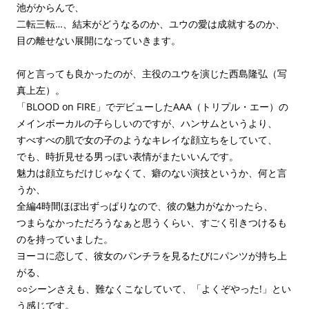
池がからんで、
二転三転…、結末がどうなるのか、ユウの愛は成就するのか、
目の離せない展開になっていきます。
何と言っても良かったのが、主役のユウを演じた西島隆弘（写
真上左）。
「BLOOD on FIRE」でデビューしたAAA（トリプル・エー）の
メインボーカルの子らしいのですが、ハンサムというより、
すべすべの肌で女の子のようなキレイな顔立ちをしていて、
でも、時折見せる男っぽい表情がまたいいんです。
魅力は顔立ちだけじゃなくて、癖のない演技というか、何と言
うか、
全編4時間ほぼ出ずっぱりなので、彼の魅力がなかったら、
つまらなかっただろうなぁと思うくらい、すごく引きつけるも
のを持っていました。
ヨーコに恋して、彼女のパンチラを見るたびにパンツが持ち上
がる、
○○シーンさえも、難なくこなしていて、「よくぞやった!」とい
う感じです。