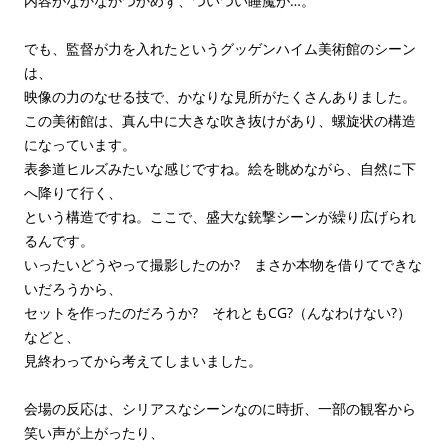
内容がなかなかつかめず、ついつい睡魔が…。
でも、監督が力を入れたというグッゲンハイム美術館のシーン
は、
映像の力のなせる技で、かなりな見所がたくさんありました。
この美術館は、真ん中に大きな吹き抜けがあり、螺旋状の構造
になっています。
表参道ヒルズみたいな感じですね。絵を眺めながら、自然に下
へ降りて行く、
という構造ですね。ここで、盛大な銃撃シーンが繰り広げられ
るんです。
いったいどうやって撮影したのか? まさか本物を借りてできな
いだろうから、
セットを作ったのだろうか? それともCG?（んなわけない?）
などと、
見終わってから考えてしまいました。
会場の反応は、シリアスなシーンなのに時折、一部の観客から
笑い声が上がったり、