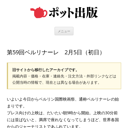
コ
ン
テ
ン
ツ
へ
ス
キ
メニュー
ッ
プ
第59回ベルリナーレ 2月5日（初日）
旧サイトから移行したアーカイブです。
掲載内容・価格・在庫・連絡先・注文方法・外部リンクなどは
公開当時の情報で、現在とは異なる場合があります。
いよいよ今日からベルリン国際映画祭、通称ベルリナーレの始
まりです。
プレス向けの上映は、だいたい朝9時から開始。上映の30分前
には並ばないと、満席で座れなくなってしまうほど、世界各国
からのジャーナリストであふれています。