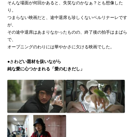
そんな場面が何回かあると、失笑なのかなぁ？とも想像した
り。
つまらない映画だと、途中退席も珍しくないベルリナーレです
が、
その途中退席はあまりなかったものの、終了後の拍手はまばら
で、
オープニングのわりには華やかさに欠ける映画でした。
●き
わどい題材を扱いながら
純な愛に心つかまれる「愛のむきだし」