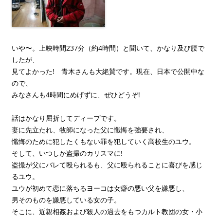
いや〜。上映時間237分（約4時間）と聞いて、かなり及び腰で
したが、
見てよかった! 青木さんも大絶賛です。現在、日本で公開中な
ので、
みなさんも4時間にめげずに、ぜひどうぞ!
話はかなり屈折してディープです。
妻に先立たれ、牧師になった父に懺悔を強要され、
懺悔のために犯したくもない罪を犯していく高校生のユウ。
そして、いつしか盗撮のカリスマに!
盗撮が父にバレて殴られるも、父に殴られることに喜びを感じ
るユウ。
ユウが初めて恋に落ちるヨーコは女癖の悪い父を嫌悪し、
男そのものを嫌悪している女の子。
そこに、近親相姦および殺人の過去をもつカルト教団の女・小