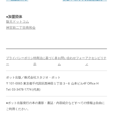
稿
ナ
●加盟団体
ビ
版元ドットコム
ゲ
神宮前二丁目商和会
ー
シ
ョ
ン
プライバシーポリシ
特商法に基づく表
お問い合わせフォー
アクセシビリテ
ー
示
ム
ィ
ポット出版／株式会社スタジオ・ポット
〒101-0065 東京都千代田区西神田１丁目３−６ 山本ビル4F Office H
Tel: 03-3478-1774 (代表)
●ポット出版発行の本の書影・書誌・内容紹介などすべての情報は自由に
ご利用ください。