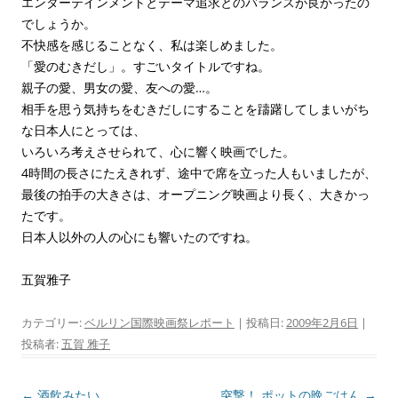
エンターテインメントとテーマ追求とのバランスが良かったの
でしょうか。
不快感を感じることなく、私は楽しめました。
「愛のむきだし」。すごいタイトルですね。
親子の愛、男女の愛、友への愛…。
相手を思う気持ちをむきだしにすることを躊躇してしまいがち
な日本人にとっては、
いろいろ考えさせられて、心に響く映画でした。
4時間の長さにたえきれず、途中で席を立った人もいましたが、
最後の拍手の大きさは、オープニング映画より長く、大きかっ
たです。
日本人以外の人の心にも響いたのですね。
五賀雅子
カテゴリー:
ベルリン国際映画祭レポート
| 投稿日:
2009年2月6日
|
投稿者:
五賀 雅子
投
←
酒飲みたい
突撃！ ポットの晩ごはん
→