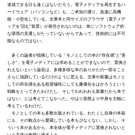
達成できる日も遠くはないだろう。電子メディアを再生するハ
ードウェア（パソコンなど）も、ご承知の通り、急速に高機
能・小型化している。文庫本と同サイズのブラウザ（電子メデ
ィアを“読む”装置）が発売されないのは、単にソフトウェア的
な環境の見通しがたっていないからであって、技術的には不可
能なものではない。
多くの論者が指摘している「モノとしての本の“存在感”と“美
しさ”」を電子メディアには求めることができないので、置換さ
れえないという論旨は、多種多様な本のありかたの一部をこと
さらに強調しているだけのように思える。文庫や新書はモノと
しての存在感をある程度犠牲にしても廉価化をはかろうという
戦略をとってきたわけだし、そしてわれわれも新書だから本で
はない、とは考えてこなかった。やはり形態より中身を主軸に
考えているわけだ。
モノとしての本も多数出版されている。わたくし自身の本箱
にも、その観点から愛蔵している本も少なくない。しかし、そ
ういう本があるから、本全体が電子メディアに置換されないと
いう主張は奇矯に過ぎよう。