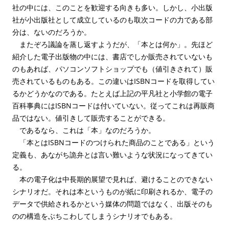
社の中には、このことを歓迎する向きも多い。しかし、小出版
社が小出版社として成立しているのも取次コードの力である部
分は、ないのだろうか。
またぞろ議論を蒸し返すようだが、「本とは何か」。先ほど
紹介した電子出版物の中には、書店でしか販売されていないも
のもあれば、パソコンソフトショップでも（値引きされて）販
売されているものもある。この違いはISBNコードを取得してい
るかどうかなのである。たとえば上記の平凡社と小学館の電子
百科事典にはISBNコードは付いていない。従ってこれは再販商
品ではない。値引きして販売することができる。
であるなら、これは「本」なのだろうか。
「本とはISBNコードのつけられた商品のことである」という
定義も、あながち詭弁とは言い難いような状況になってきてい
る。
本の電子化は中長期的展望で見れば、避けることのできない
シナリオだ。それは本というものが紙に印刷されるか、電子の
データで供給されるかという媒体の問題ではなく、出版そのも
のの構造をぶちこわしてしまうシナリオでもある。