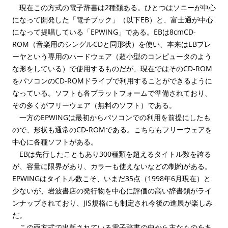
現在この方式の電子辞書は2種類ある。ひとつはソニーが中心
になって開発した「電子ブック」（以下EB）と、富士通が中心
になって提唱している「EPWING」である。EBは8cmCD-
ROM（音楽用のシングルCDと同形状）を使い、本来はEBプレ
ーヤという専用のハードウェア（超小型のコンピュータのよう
な形をしている）で使用するものだが、現在ではそのCD-ROM
をパソコンのCD-ROMドライブで利用することができるように
なっている。ソフトも各プラットフォームで準備されており、
その多くがフリーウェア（無料のソフト）である。
一方のEPWINGは最初からパソコンでの利用を前提にしたも
ので、形状も通常のCD-ROMである。こちらもフリーウェアを
中心に各種ソフトがある。
EBは先行したこともあり300種類を超えるタイトル数を誇る
が、容量に限界があり、カラーも使えないなどの制約がある。
EPWINGはタイトル数こそ、いまだ35点（1998年6月現在）と
少ないが、岩波書店の発行物を中心に評価の高い辞書類がライ
ンナップされており、JIS規格にも制定され今後の進展が楽しみ
だ。
この両方式で出版されている電子辞書の中から主なものをあ