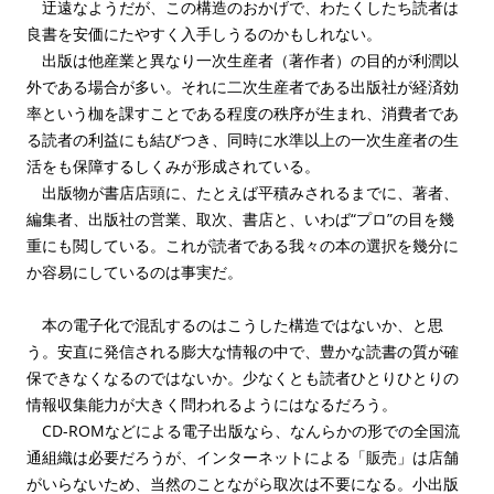
迂遠なようだが、この構造のおかげで、わたくしたち読者は
良書を安価にたやすく入手しうるのかもしれない。
出版は他産業と異なり一次生産者（著作者）の目的が利潤以
外である場合が多い。それに二次生産者である出版社が経済効
率という枷を課すことである程度の秩序が生まれ、消費者であ
る読者の利益にも結びつき、同時に水準以上の一次生産者の生
活をも保障するしくみが形成されている。
出版物が書店店頭に、たとえば平積みされるまでに、著者、
編集者、出版社の営業、取次、書店と、いわば“プロ”の目を幾
重にも閲している。これが読者である我々の本の選択を幾分に
か容易にしているのは事実だ。
本の電子化で混乱するのはこうした構造ではないか、と思
う。安直に発信される膨大な情報の中で、豊かな読書の質が確
保できなくなるのではないか。少なくとも読者ひとりひとりの
情報収集能力が大きく問われるようにはなるだろう。
CD-ROMなどによる電子出版なら、なんらかの形での全国流
通組織は必要だろうが、インターネットによる「販売」は店舗
がいらないため、当然のことながら取次は不要になる。小出版