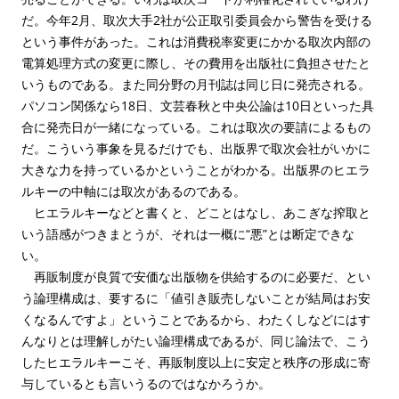
だ。今年2月、取次大手2社が公正取引委員会から警告を受ける
という事件があった。これは消費税率変更にかかる取次内部の
電算処理方式の変更に際し、その費用を出版社に負担させたと
いうものである。また同分野の月刊誌は同じ日に発売される。
パソコン関係なら18日、文芸春秋と中央公論は10日といった具
合に発売日が一緒になっている。これは取次の要請によるもの
だ。こういう事象を見るだけでも、出版界で取次会社がいかに
大きな力を持っているかということがわかる。出版界のヒエラ
ルキーの中軸には取次があるのである。
ヒエラルキーなどと書くと、どことはなし、あこぎな搾取と
いう語感がつきまとうが、それは一概に“悪”とは断定できな
い。
再販制度が良質で安価な出版物を供給するのに必要だ、とい
う論理構成は、要するに「値引き販売しないことが結局はお安
くなるんですよ」ということであるから、わたくしなどにはす
んなりとは理解しがたい論理構成であるが、同じ論法で、こう
したヒエラルキーこそ、再販制度以上に安定と秩序の形成に寄
与しているとも言いうるのではなかろうか。