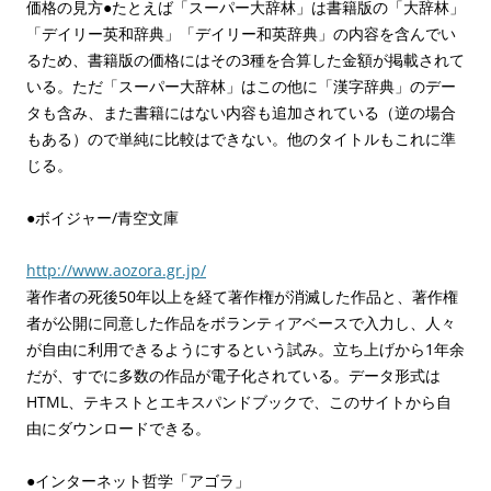
価格の見方●たとえば「スーパー大辞林」は書籍版の「大辞林」
「デイリー英和辞典」「デイリー和英辞典」の内容を含んでい
るため、書籍版の価格にはその3種を合算した金額が掲載されて
いる。ただ「スーパー大辞林」はこの他に「漢字辞典」のデー
タも含み、また書籍にはない内容も追加されている（逆の場合
もある）ので単純に比較はできない。他のタイトルもこれに準
じる。
●ボイジャー/青空文庫
http://www.aozora.gr.jp/
著作者の死後50年以上を経て著作権が消滅した作品と、著作権
者が公開に同意した作品をボランティアベースで入力し、人々
が自由に利用できるようにするという試み。立ち上げから1年余
だが、すでに多数の作品が電子化されている。データ形式は
HTML、テキストとエキスパンドブックで、このサイトから自
由にダウンロードできる。
●インターネット哲学「アゴラ」