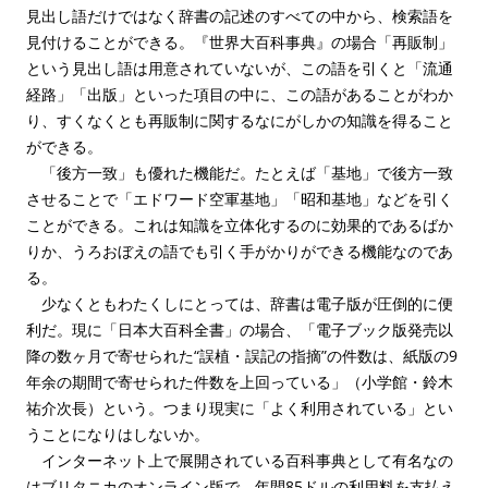
見出し語だけではなく辞書の記述のすべての中から、検索語を
見付けることができる。『世界大百科事典』の場合「再販制」
という見出し語は用意されていないが、この語を引くと「流通
経路」「出版」といった項目の中に、この語があることがわか
り、すくなくとも再販制に関するなにがしかの知識を得ること
ができる。
「後方一致」も優れた機能だ。たとえば「基地」で後方一致
させることで「エドワード空軍基地」「昭和基地」などを引く
ことができる。これは知識を立体化するのに効果的であるばか
りか、うろおぼえの語でも引く手がかりができる機能なのであ
る。
少なくともわたくしにとっては、辞書は電子版が圧倒的に便
利だ。現に「日本大百科全書」の場合、「電子ブック版発売以
降の数ヶ月で寄せられた“誤植・誤記の指摘”の件数は、紙版の9
年余の期間で寄せられた件数を上回っている」（小学館・鈴木
祐介次長）という。つまり現実に「よく利用されている」とい
うことになりはしないか。
インターネット上で展開されている百科事典として有名なの
はブリタニカのオンライン版で、年間85ドルの利用料を支払え