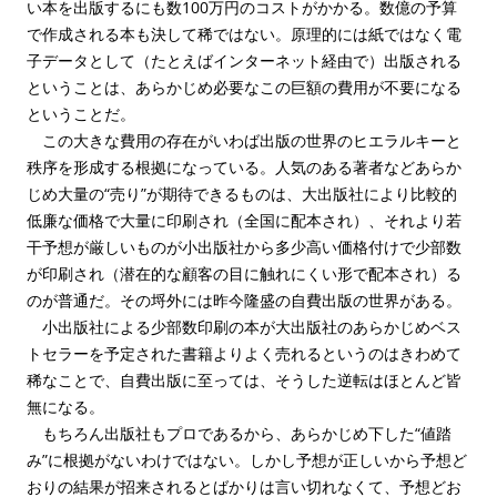
い本を出版するにも数100万円のコストがかかる。数億の予算
で作成される本も決して稀ではない。原理的には紙ではなく電
子データとして（たとえばインターネット経由で）出版される
ということは、あらかじめ必要なこの巨額の費用が不要になる
ということだ。
この大きな費用の存在がいわば出版の世界のヒエラルキーと
秩序を形成する根拠になっている。人気のある著者などあらか
じめ大量の“売り”が期待できるものは、大出版社により比較的
低廉な価格で大量に印刷され（全国に配本され）、それより若
干予想が厳しいものが小出版社から多少高い価格付けで少部数
が印刷され（潜在的な顧客の目に触れにくい形で配本され）る
のが普通だ。その埒外には昨今隆盛の自費出版の世界がある。
小出版社による少部数印刷の本が大出版社のあらかじめベス
トセラーを予定された書籍よりよく売れるというのはきわめて
稀なことで、自費出版に至っては、そうした逆転はほとんど皆
無になる。
もちろん出版社もプロであるから、あらかじめ下した“値踏
み”に根拠がないわけではない。しかし予想が正しいから予想ど
おりの結果が招来されるとばかりは言い切れなくて、予想どお