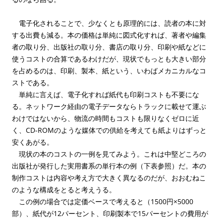
電子化されることで、少なくとも原理的には、読者の本に対
する出費も減る。本の価格は単純に図式化すれば、著者や編集
者の取り分、出版社の取り分、書店の取り分、印刷や紙などに
使うコストの合算であるわけだが、現状でもっとも大きい部分
を占めるのは、印刷、製本、紙という、いわばメカニカルなコ
ストである。
単純に言えば、電子化すれば紙代も印刷コストも不要にな
る。ネットワーク経由の電子データならトラックに載せて運ぶ
わけではないから、物流の時間もコストも限りなくゼロに近
く、CD-ROMのような媒体での供給を考えても紙よりはずっと
安くあがる。
現状の本のコストの一例を見てみよう。これは中堅どころの
出版社が発行した実用書系の単行本の例（下表参照）だ。本の
制作コストは内容や考え方で大きく異なるのだが、おおむねこ
のような構成をとると考えうる。
この例の場合では定価ベースで考えると（1500円×5000
部）、紙代が12パーセント、印刷製本で15パーセントの費用が