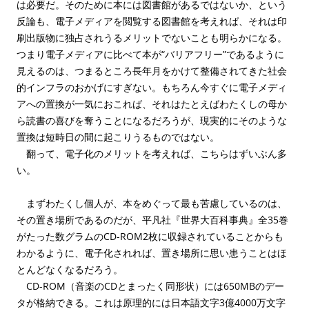
は必要だ。そのために本には図書館があるではないか、という
反論も、電子メディアを閲覧する図書館を考えれば、それは印
刷出版物に独占されうるメリットでないことも明らかになる。
つまり電子メディアに比べて本が“バリアフリー”であるように
見えるのは、つまるところ長年月をかけて整備されてきた社会
的インフラのおかげにすぎない。もちろん今すぐに電子メディ
アへの置換が一気におこれば、それはたとえばわたくしの母か
ら読書の喜びを奪うことになるだろうが、現実的にそのような
置換は短時日の間に起こりうるものではない。
翻って、電子化のメリットを考えれば、こちらはずいぶん多
い。
まずわたくし個人が、本をめぐって最も苦慮しているのは、
その置き場所であるのだが、平凡社『世界大百科事典』全35巻
がたった数グラムのCD-ROM2枚に収録されていることからも
わかるように、電子化されれば、置き場所に思い患うことはほ
とんどなくなるだろう。
CD-ROM（音楽のCDとまったく同形状）には650MBのデー
タが格納できる。これは原理的には日本語文字3億4000万文字