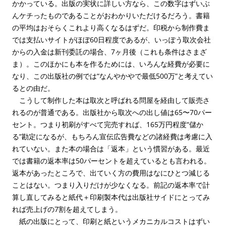
かかっている。出版の実状に詳しい方なら、この数字はずいぶ
んケチったものであることがおわかりいただけるだろう。書籍
の平均はおそらくこれより高くなるはずだ。印税から制作費ま
では支払いサイトがほぼ60日程度であるが、いっぽう取次会社
からの入金は新刊委託の場合、7ヶ月後（これも条件はさまざ
ま）。このほかにも本を作るためには、いろんな経費が必要に
なり、この出版社の例では“なんやかやで最低500万”と考えてい
るとの由だ。
こうして制作した本は取次と呼ばれる問屋を経由して販売さ
れるのが普通である。出版社から取次への出し値は65〜70パー
セント。つまり初刷がすべて完売すれば、165万円程度“儲か
る”勘定になるが、もちろん宣伝広告費などの諸経費は考慮に入
れていない。また本の場合は「返本」という慣習がある。最近
では書籍の返本率は50パーセントを超えているとも言われる。
返本があったところで、出ていく方の費用はなにひとつ減じる
ことはない。つまり入りだけが少なくなる。前記の返本率で計
算し直してみると紙代＋印刷製本代は出版社サイドにとってみ
れば売上げの7割を超えてしまう。
紙の出版にとって、印刷と紙というメカニカルコストはずい