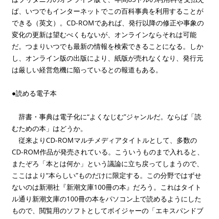
ば、いつでもインターネットでこの百科事典を利用することが
できる（英文）。CD-ROMであれば、発行以降の修正や事象の
変化の更新は望むべくもないが、オンラインならそれは可能
だ。つまりいつでも最新の情報を検索できることになる。しか
し、オンライン版の出版により、紙版が売れなくなり、発行元
は厳しい経営危機に陥っているとの報道もある。
●読める電子本
辞書・事典は電子化に“よくなじむ”ジャンルだ。ならば「読
むための本」はどうか。
従来よりCD-ROMマルチメディアタイトルとして、多数の
CD-ROM作品が発売されている。こういうものまで入れると、
またぞろ「本とは何か」という議論に立ち戻ってしまうので、
ここはより“本らしい”ものだけに限定する。この分野ではずせ
ないのは新潮社『新潮文庫100冊の本』だろう。これはタイト
ル通り新潮文庫の100冊の本をパソコン上で読めるようにした
もので、閲覧用のソフトとしてボイジャーの「エキスパンドブ