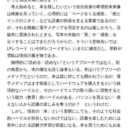
考え始めると、本を残したいという自分自身の希望的未来像
は根拠を失っていく。心理的には「ページをくる感覚」「紙と
インクのニオイ」なども読書の快楽を支える要素であるのだ
が、それを根拠に電子メディアを否定するのは厳しかろう。活
版本に置換されたときも、写本や木版の「美」や「感覚」を
云々することはできただろうからだ。そういう意味合いでは、
LPレコード（いやSPレコードすら）いまだに健在だし、草鞋や
雪駄は現役の履き物である。
物理的に“読める・読めない”というアプローチではなく、別
の角度から、本の優位を説く論者もいる。本はバリアフリーの
メディアだというのだ。本は誰に対しても開かれているが、電
子メディアはまず前提としてハードウェアを購入するという経
済的なハードルと、そのハードウェアの取り扱いに習熟すると
いう能力（教育）的ハードルがある。パソコンを買えない・使
えない人から読書の楽しみを奪うのか？ というわけだ。
しかし、現在の「本」という形態にしても、そのような社会
的ハードルが存在しないわけではない。読書を楽しむためには
長年にわたる読解力学習が前提になる。本を買うためにもお金