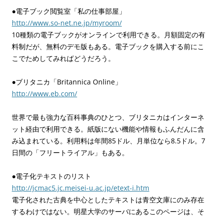
●電子ブック閲覧室「私の仕事部屋」
http://www.so-net.ne.jp/myroom/
10種類の電子ブックがオンラインで利用できる。月額固定の有
料制だが、無料のデモ版もある。電子ブックを購入する前にこ
こでためしてみればどうだろう。
●ブリタニカ「Britannica Online」
http://www.eb.com/
世界で最も強力な百科事典のひとつ、ブリタニカはインターネ
ット経由で利用できる。紙版にない機能や情報もふんだんに含
み込まれている。利用料は年間85ドル、月単位なら8.5ドル。7
日間の「フリートライアル」もある。
●電子化テキストのリスト
http://jcmac5.jc.meisei-u.ac.jp/etext-i.htm
電子化された古典を中心としたテキストは青空文庫にのみ存在
するわけではない。明星大学のサーバにあるこのページは、そ