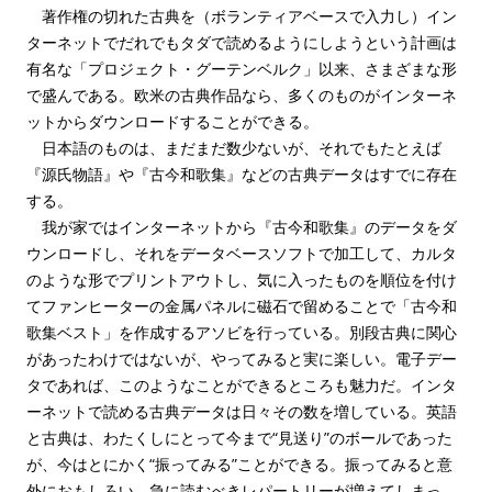
著作権の切れた古典を（ボランティアベースで入力し）イン
ターネットでだれでもタダで読めるようにしようという計画は
有名な「プロジェクト・グーテンベルク」以来、さまざまな形
で盛んである。欧米の古典作品なら、多くのものがインターネ
ットからダウンロードすることができる。
日本語のものは、まだまだ数少ないが、それでもたとえば
『源氏物語』や『古今和歌集』などの古典データはすでに存在
する。
我が家ではインターネットから『古今和歌集』のデータをダ
ウンロードし、それをデータベースソフトで加工して、カルタ
のような形でプリントアウトし、気に入ったものを順位を付け
てファンヒーターの金属パネルに磁石で留めることで「古今和
歌集ベスト」を作成するアソビを行っている。別段古典に関心
があったわけではないが、やってみると実に楽しい。電子デー
タであれば、このようなことができるところも魅力だ。インタ
ーネットで読める古典データは日々その数を増している。英語
と古典は、わたくしにとって今まで“見送り”のボールであった
が、今はとにかく“振ってみる”ことができる。振ってみると意
外におもしろい。急に読むべきレパートリーが増えてしまっ