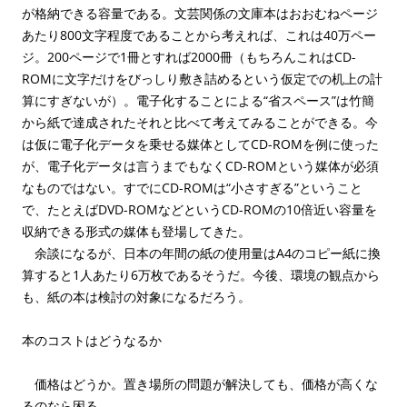
が格納できる容量である。文芸関係の文庫本はおおむねページ
あたり800文字程度であることから考えれば、これは40万ペー
ジ。200ページで1冊とすれば2000冊（もちろんこれはCD-
ROMに文字だけをびっしり敷き詰めるという仮定での机上の計
算にすぎないが）。電子化することによる“省スペース”は竹簡
から紙で達成されたそれと比べて考えてみることができる。今
は仮に電子化データを乗せる媒体としてCD-ROMを例に使った
が、電子化データは言うまでもなくCD-ROMという媒体が必須
なものではない。すでにCD-ROMは“小さすぎる”ということ
で、たとえばDVD-ROMなどというCD-ROMの10倍近い容量を
収納できる形式の媒体も登場してきた。
余談になるが、日本の年間の紙の使用量はA4のコピー紙に換
算すると1人あたり6万枚であるそうだ。今後、環境の観点から
も、紙の本は検討の対象になるだろう。
本のコストはどうなるか
価格はどうか。置き場所の問題が解決しても、価格が高くな
るのなら困る。