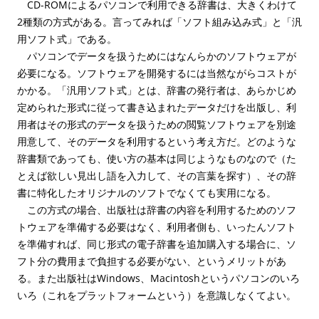
CD-ROMによるパソコンで利用できる辞書は、大きくわけて
2種類の方式がある。言ってみれば「ソフト組み込み式」と「汎
用ソフト式」である。
パソコンでデータを扱うためにはなんらかのソフトウェアが
必要になる。ソフトウェアを開発するには当然ながらコストが
かかる。「汎用ソフト式」とは、辞書の発行者は、あらかじめ
定められた形式に従って書き込まれたデータだけを出版し、利
用者はその形式のデータを扱うための閲覧ソフトウェアを別途
用意して、そのデータを利用するという考え方だ。どのような
辞書類であっても、使い方の基本は同じようなものなので（た
とえば欲しい見出し語を入力して、その言葉を探す）、その辞
書に特化したオリジナルのソフトでなくても実用になる。
この方式の場合、出版社は辞書の内容を利用するためのソフ
トウェアを準備する必要はなく、利用者側も、いったんソフト
を準備すれば、同じ形式の電子辞書を追加購入する場合に、ソ
フト分の費用まで負担する必要がない、というメリットがあ
る。また出版社はWindows、Macintoshというパソコンのいろ
いろ（これをプラットフォームという）を意識しなくてよい。