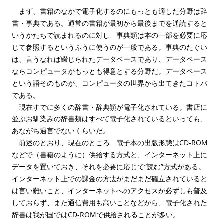
まず、書籍のなかで電子化するのにもっとも適した分野は辞
書・事典である。通常の書籍が最初から最後までを通読すると
いうかたちで読まれるのに対し、事典類は本の一部を必要に応
じて参照するというふうに使うのが一般である。事典のたぐい
は、言うなれば綴じられたデータベースであり、データベース
ならコンピュータがもっとも得意とする分野だ。データベース
という語そのものが、コンピュータの世界から出てきたコトバ
である。
現在すでに多くの辞書・辞典類が電子化されている。書店に
並ぶお馴染みの辞書類はすべて電子化されているといっても、
あながち過言でないくらいだ。
前述のとおり、現在のところ、電子本の出版形態はCD-ROM
などで（書籍のように）供給する方式と、インターネット上に
データを置いておき、それを必要に応じて“読む”方式がある。
インターネット上での課金の方法がまだまだ確立されていると
は言い難いこと、インターネットへのアクセスが必ずしも普及
しておらず、また通信費用も高いことなどから、電子化された
辞書は我が国ではCD-ROMで供給されることが多い。