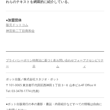
れらのテキストを網羅的に紹介している。
●加盟団体
版元ドットコム
神宮前二丁目商和会
プライバシーポリシ
特商法に基づく表
お問い合わせフォー
アクセシビリテ
ー
示
ム
ィ
ポット出版／株式会社スタジオ・ポット
〒101-0065 東京都千代田区西神田１丁目３−６ 山本ビル4F Office H
Tel: 03-3478-1774 (代表)
●ポット出版発行の本の書影・書誌・内容紹介などすべての情報は自由に
ご利用ください。