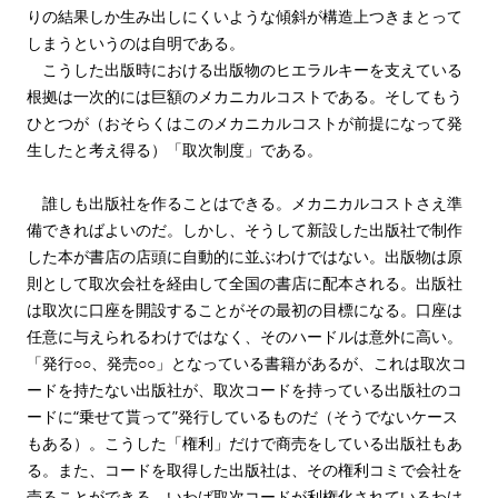
りの結果しか生み出しにくいような傾斜が構造上つきまとって
しまうというのは自明である。
こうした出版時における出版物のヒエラルキーを支えている
根拠は一次的には巨額のメカニカルコストである。そしてもう
ひとつが（おそらくはこのメカニカルコストが前提になって発
生したと考え得る）「取次制度」である。
誰しも出版社を作ることはできる。メカニカルコストさえ準
備できればよいのだ。しかし、そうして新設した出版社で制作
した本が書店の店頭に自動的に並ぶわけではない。出版物は原
則として取次会社を経由して全国の書店に配本される。出版社
は取次に口座を開設することがその最初の目標になる。口座は
任意に与えられるわけではなく、そのハードルは意外に高い。
「発行○○、発売○○」となっている書籍があるが、これは取次コ
ードを持たない出版社が、取次コードを持っている出版社のコ
ードに“乗せて貰って”発行しているものだ（そうでないケース
もある）。こうした「権利」だけで商売をしている出版社もあ
る。また、コードを取得した出版社は、その権利コミで会社を
売ることができる。いわば取次コードが利権化されているわけ