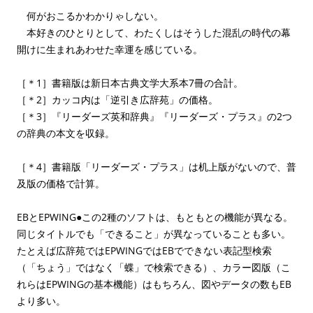
何がおこるかわかりゃしない。
本好きのひとりとして、わたくしはそうした混乱の時代の幕
開けに生まれあわせた幸運を感じている。
［＊1］書籍版は新日本古典文学大系本7冊の合計。
［＊2］カッコ内は「逆引き広辞苑」の価格。
［＊3］『リーダーズ英和辞典』『リーダーズ・プラス』の2つ
の辞典の本文を収録。
［＊4］書籍版「リーダーズ・プラス」は机上版がないので、普
及版の価格で計算。
EBとEPWING●この2種のソフトは、もともとの機能が異なる。
同じタイトルでも「できること」が異なっていることも多い。
たとえば広辞苑ではEPWINGではEBでできない表記型検索
（「ちょう」ではなく「蝶」で検索できる）、カラー図版（こ
れらはEPWINGの基本機能）はもちろん、図やデータの数もEB
より多い。