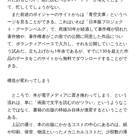
て、忙しくてしょうがない。
また前述のボイジャーのサイトからは「青空文庫」というペ
ージを見ることができる。これはいわば「日本版プロジェク
ト・グーテンベルグ」で、死後50年が経過して著作権が切れた
著作物や、著作権者がこの形での公開に同意した作品につい
て、ボランティアベースで入力し、それを公開していこうとい
う試みだ。立ち上げから1年余であるが、すでに130を超えた作
品のデータをこのサイトから無料でダウンロードすることがで
きる。
構造が変わってしまう
ところで、本が電子メディアに置き換わってしまう、という
流れは、単に「画面で文字を読むのがツラい」というようなこ
とではなく、書籍の出版の枠組み自体が激変するということで
ある。
上記の通り、本の出版にかかるコストの中心にあるのは、紙
や印刷、保管、物流といったメカニカルコストだ。少部数の薄