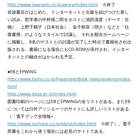
http://www.iwanami.co.jp/agora/index.html
※終了
岩波書店がはじめた、インターネットと出版を結びつけた新し
い試み。哲学者の中村雄二郎をホストに池田清彦（テーマ：生
物）、上野千鶴子（日本社会）、金子郁容（弱さ）などと「往
復書簡」のようなスタイルで討議し、それを順次ホームページ
に掲載し、8名のゲストとの討議が完了した時点で書籍化され出
版される。書籍になる場合にもCD-ROMが添付され、インター
ネットとの融合がはかられる予定。
●EBとEPWING
http://www.tosho.co.jp/hypertext/Book_news/epwing/index.
html
http://www.ebxa.gr.jp/index.html
図書印刷のページにはEBとEPWINGの全リストがある。またEB
については日外アソシエーツのサイトにも詳しいリストがある
（「電子ブック全情報+」
http://www.nichigai.co.jp/eblist/index.html
※終了）。電子
辞書をこれから使う場合には必見のサイトである。