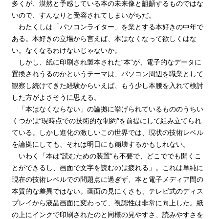
多くが、漠然と予感している本の未来像と齟齬するものではな
いので、すんなりと受容されてしまいがちだ。
わたくしは「パソコンライター」を業とする本好きの中年で
ある。本好きの立場から言えば、本はなくなって欲しくはな
い。なくなるわけないじゃないか。
しかし、紙に印刷され製本された“本”が、電子的なデータに
置換されうるのかというテーマは、パソコン周辺を職業として
観察し続けてきた経験からいえば、もう少し本腰を入れて検討
した方がよさそうに思える。
「本はなくならない」の論拠に挙げられているもののうちい
くつかは“現時点での技術的な制約”を前提にして組み立てられ
ている。しかし進化の激しいこの世界では、現状の技術レベル
を論拠にしても、それは明日にも崩壊するかもしれない。
いわく「本は“読むための装置”も不要で、どこででも開くこ
とができるし、画面で文字を読むのは疲れる」。これは単純に
現在の技術レベルでの問題点に過ぎず、本と電子メディア間の
本質的な差異ではない。画面の見にくさも、テレビ式のディス
プレイから液晶画面に変わって、視認性は非常に向上した。紙
の上にインクで印刷されたのと同様の見やすさ、読みやすさを