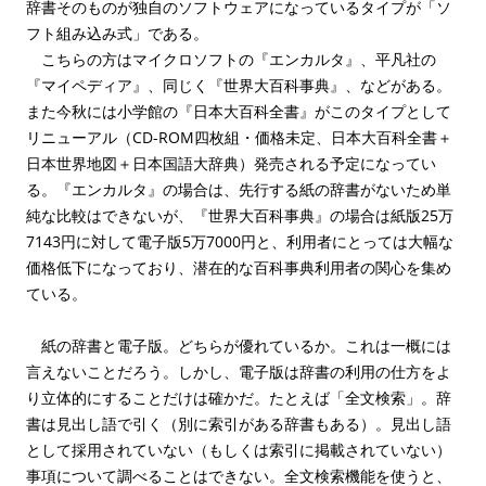
辞書そのものが独自のソフトウェアになっているタイプが「ソ
フト組み込み式」である。
こちらの方はマイクロソフトの『エンカルタ』、平凡社の
『マイペディア』、同じく『世界大百科事典』、などがある。
また今秋には小学館の『日本大百科全書』がこのタイプとして
リニューアル（CD-ROM四枚組・価格未定、日本大百科全書＋
日本世界地図＋日本国語大辞典）発売される予定になってい
る。『エンカルタ』の場合は、先行する紙の辞書がないため単
純な比較はできないが、『世界大百科事典』の場合は紙版25万
7143円に対して電子版5万7000円と、利用者にとっては大幅な
価格低下になっており、潜在的な百科事典利用者の関心を集め
ている。
紙の辞書と電子版。どちらが優れているか。これは一概には
言えないことだろう。しかし、電子版は辞書の利用の仕方をよ
り立体的にすることだけは確かだ。たとえば「全文検索」。辞
書は見出し語で引く（別に索引がある辞書もある）。見出し語
として採用されていない（もしくは索引に掲載されていない）
事項について調べることはできない。全文検索機能を使うと、