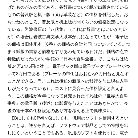
げたものが左の表である。各辞書について紙で出版されている
ものの普及版と机上版（又は革装など）の価格を付記した。お
おむねのところ、普及版と机上版の間くらいの価格設定になっ
ている。岩波書店の『八代集』（これは“辞書”とはいいがたい
が）の場合は岩波古典文学大系本が元になっているが、電子版
の価格は旧体系本（6巻）の価格の合計と同じになっている。つ
まり紙版の書籍と価格をすりあわせているわけだ。価格の点で
特徴的だったのが小学館の『日本大百科全書』で、こちらは紙
版24万2475円に対し、電子ブック版は電子ブックプレーヤがつ
いて8万円である（プレーヤの市価はおおむね3万円台と見なす
ことができる。尚、これは後述の新版への移行を前に現在入手
しがたくなっている）。コストに見合った価格設定と言えよ
う。この価格が今年になって発売された平凡社の『世界大百科
事典』の電子版（後述）に影響を与えたことはあきらかで、今
後の電子本の価格設定のあり方を考える上で興味深い。
EBにしてもEPWINGにしても、汎用のソフトを使用するとい
うことは、逆から言えば、ソフトウェア製品としての特徴を出
しにくいということでもある。汎用のソフトを使わずに、電子