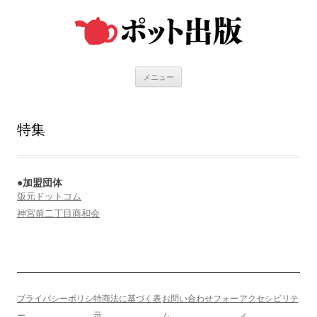
コ
ン
テ
ン
ツ
へ
ス
キ
メニュー
ッ
プ
特集
●加盟団体
版元ドットコム
神宮前二丁目商和会
プライバシーポリシ
特商法に基づく表
お問い合わせフォー
アクセシビリテ
ー
示
ム
ィ