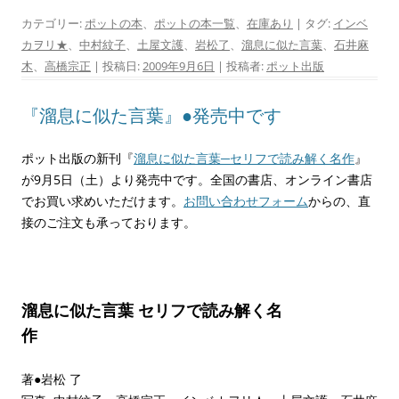
カテゴリー:
ポットの本
、
ポットの本一覧
、
在庫あり
| タグ:
インベ
カヲリ★
、
中村紋子
、
土屋文護
、
岩松了
、
溜息に似た言葉
、
石井麻
木
、
高橋宗正
| 投稿日:
2009年9月6日
|
投稿者:
ポット出版
『溜息に似た言葉』●発売中です
ポット出版の新刊『
溜息に似た言葉─セリフで読み解く名作
』
が9月5日（土）より発売中です。全国の書店、オンライン書店
でお買い求めいただけます。
お問い合わせフォーム
からの、直
接のご注文も承っております。
溜息に似た言葉
セリフで読み解く名
作
著●岩松 了