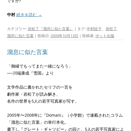
ですか?
中村
続きを読む
→
カテゴリー:
岩松了『溜息に似た言葉』
| タグ:
中村紋子
、
岩松了
、
溜息に似た言葉
| 投稿日:
2009年10月13日
|
投稿者:
ポット出版
溜息に似た言葉
「御縁でもってまた一緒になろう」
──川端康成『雪国』より
文学作品に書かれたセリフの一言を
劇作家・岩松了が読み解き、
名作の世界を5人の若手写真家が写す。
2005年〜2008年に『Domani』（小学館）で連載されたコラム
「溜息に似た言葉」の単行本化。
書下し『グレート・ギャツビー』の回と、5人の若手写真家によ