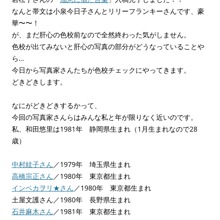
なんと帯文は小泉今日子さんとリリーフランキーさんです、豪
華〜〜！
が、まだ肝心の色校前なので全然終わった気がしません。
色校が出てみないと肝心の写真の部分がどうなっていることや
ら…
今日から写真家さんたちが色校チェックにやってきます。
どきどきします。
なにがどきどきするかって、
今回の写真家さんらはみんな私と年が限りなく近いのです。
私、和田悠里は1981年 静岡県生まれ（1月生まれなので28
歳）
中村紋子さん
／1979年 埼玉県生まれ
高橋宗正さん
／1980年 東京都生まれ
インベカヲリ★さん
／1980年 東京都生まれ
土屋文護さん／1980年 長野県生まれ
石井麻木さん
／1981年 東京都生まれ