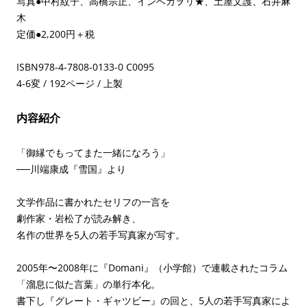
写真●中村紋子、高橋宗正、インベカヲリ★、土屋文護、石井麻
木
定価●2,200円＋税
ISBN978-4-7808-0133-0 C0095
4-6変 / 192ページ / 上製
内容紹介
「御縁でもってまた一緒になろう」
──川端康成『雪国』より
文学作品に書かれたセリフの一言を
劇作家・岩松了が読み解き、
名作の世界を5人の若手写真家が写す。
2005年〜2008年に『Domani』（小学館）で連載されたコラム
「溜息に似た言葉」の単行本化。
書下し『グレート・ギャツビー』の回と、5人の若手写真家によ