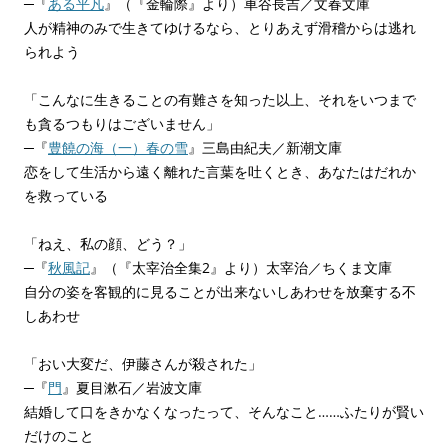
─『
ある平凡
』（『金輪際』より）車谷長吉／文春文庫
人が精神のみで生きてゆけるなら、とりあえず滑稽からは逃れ
られよう
「こんなに生きることの有難さを知った以上、それをいつまで
も貪るつもりはございません」
─『
豊饒の海（一）春の雪
』三島由紀夫／新潮文庫
恋をして生活から遠く離れた言葉を吐くとき、あなたはだれか
を救っている
「ねえ、私の顔、どう？」
─『
秋風記
』（『太宰治全集2』より）太宰治／ちくま文庫
自分の姿を客観的に見ることが出来ないしあわせを放棄する不
しあわせ
「おい大変だ、伊藤さんが殺された」
─『
門
』夏目漱石／岩波文庫
結婚して口をきかなくなったって、そんなこと……ふたりが賢い
だけのこと