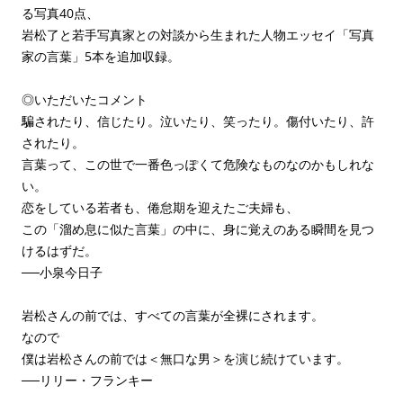
る写真40点、
岩松了と若手写真家との対談から生まれた人物エッセイ「写真
家の言葉」5本を追加収録。
◎いただいたコメント
騙されたり、信じたり。泣いたり、笑ったり。傷付いたり、許
されたり。
言葉って、この世で一番色っぽくて危険なものなのかもしれな
い。
恋をしている若者も、倦怠期を迎えたご夫婦も、
この「溜め息に似た言葉」の中に、身に覚えのある瞬間を見つ
けるはずだ。
──小泉今日子
岩松さんの前では、すべての言葉が全裸にされます。
なので
僕は岩松さんの前では＜無口な男＞を演じ続けています。
──リリー・フランキー