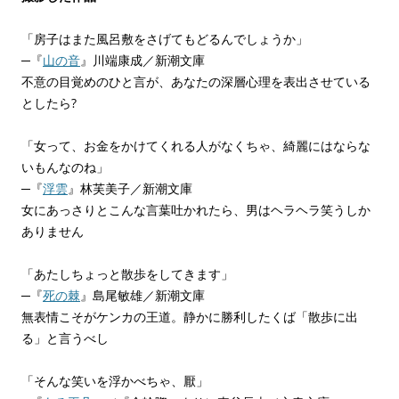
「房子はまた風呂敷をさげてもどるんでしょうか」
─『
山の音
』川端康成／新潮文庫
不意の目覚めのひと言が、あなたの深層心理を表出させている
としたら?
「女って、お金をかけてくれる人がなくちゃ、綺麗にはならな
いもんなのね」
─『
浮雲
』林芙美子／新潮文庫
女にあっさりとこんな言葉吐かれたら、男はヘラヘラ笑うしか
ありません
「あたしちょっと散歩をしてきます」
─『
死の棘
』島尾敏雄／新潮文庫
無表情こそがケンカの王道。静かに勝利したくば「散歩に出
る」と言うべし
「そんな笑いを浮かべちゃ、厭」