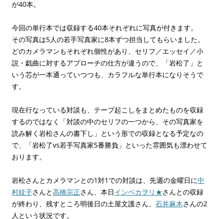
が40本。
今回の単行本では収録する40本それぞれに写真が付きます。
その写真は5人の若手写真家に8本ずつ担当してもらいました。
どのカメラマンもそれぞれ個性があり、セリフ／エッセイ／小
説・戯曲に対するアプローチの仕方が違うので、「岩松了」と
いう芯が一本通っていつつも、カラフルな単行本になりそうで
す。
現在行なっている対談も、テープ起こしをまとめたものを収録
するのではなく「対談の中のセリフの一つから、その写真家を
読み解く岩松さんの書下し」という形での収録となる予定なの
で、「岩松了vs若手写真家5番勝負」といった雰囲気も漂わせて
おります。
岩松さんとカメラマンとの1対1での対談は、先週の金曜日に
中
村紋子
さんと
高橋宗正
さん、本日
インベカヲリ★
さんとの収録
が終わり、残すところ明後日の土屋文護さん、
石井麻木
さんの2
人という状況です。