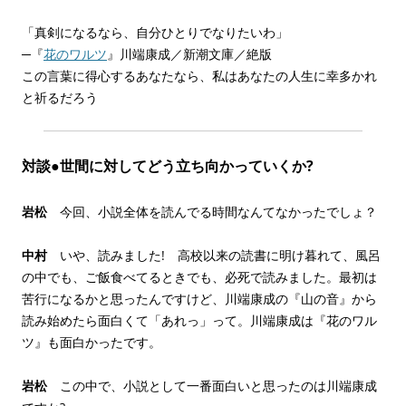
「真剣になるなら、自分ひとりでなりたいわ」
─『
花のワルツ
』川端康成／新潮文庫／絶版
この言葉に得心するあなたなら、私はあなたの人生に幸多かれ
と祈るだろう
対談●世間に対してどう立ち向かっていくか?
岩松
今回、小説全体を読んでる時間なんてなかったでしょ？
中村
いや、読みました! 高校以来の読書に明け暮れて、風呂
の中でも、ご飯食べてるときでも、必死で読みました。最初は
苦行になるかと思ったんですけど、川端康成の『山の音』から
読み始めたら面白くて「あれっ」って。川端康成は『花のワル
ツ』も面白かったです。
岩松
この中で、小説として一番面白いと思ったのは川端康成