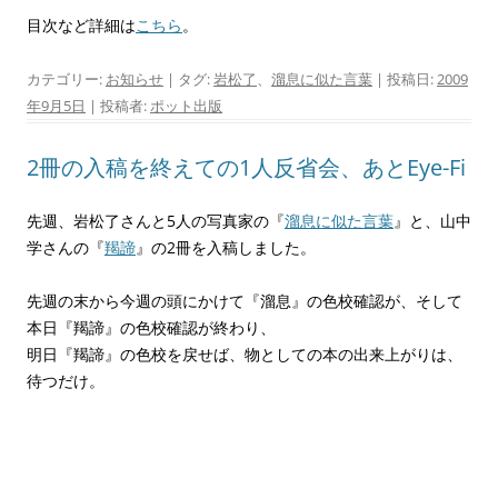
目次など詳細は
こちら
。
カテゴリー:
お知らせ
| タグ:
岩松了
、
溜息に似た言葉
| 投稿日:
2009
年9月5日
|
投稿者:
ポット出版
2冊の入稿を終えての1人反省会、あとEye-Fi
先週、岩松了さんと5人の写真家の『
溜息に似た言葉
』と、山中
学さんの『
羯諦
』の2冊を入稿しました。
先週の末から今週の頭にかけて『溜息』の色校確認が、そして
本日『羯諦』の色校確認が終わり、
明日『羯諦』の色校を戻せば、物としての本の出来上がりは、
待つだけ。