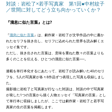
対談：岩松了×若手写真家 第1回●中村紋子
／世間に対してどう立ち向かっていくか？
『溜息に似た言葉』とは?
『
溜息に似た言葉
』は、劇作家・岩松了が文学作品の中に書か
れたセリフを抜き出し、セリフに込められた世界を読み解くエ
ッセイ集です。
ただし、抜き出された言葉は、意味を重ねた数々の言葉よりも
多くのことを伝える、ひとつの溜息に似た言葉──。
連載を単行本化するにあたって、岩松了が読み解いた40のセリ
フを、5人の写真家が各々8作品ずつ表現した写真も収録しまし
た。
撮影後に岩松了と写真家が行なった対談は、対談の中で写真家
が発した1つの言葉から描く人物エッセイ「写真家の言葉」とし
て単行本に収録しましたが、ここでは劇作家・岩松了と若手写
真家の生の言葉を掲載します。