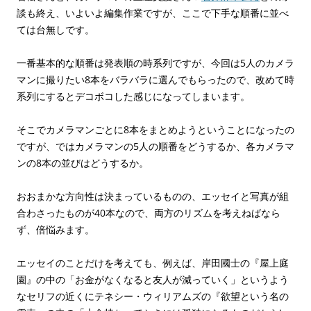
談も終え、いよいよ編集作業ですが、ここで下手な順番に並べ
ては台無しです。
一番基本的な順番は発表順の時系列ですが、今回は5人のカメラ
マンに撮りたい8本をバラバラに選んでもらったので、改めて時
系列にするとデコボコした感じになってしまいます。
そこでカメラマンごとに8本をまとめようということになったの
ですが、ではカメラマンの5人の順番をどうするか、各カメラマ
ンの8本の並びはどうするか。
おおまかな方向性は決まっているものの、エッセイと写真が組
合わさったものが40本なので、両方のリズムを考えねばなら
ず、倍悩みます。
エッセイのことだけを考えても、例えば、岸田國士の『屋上庭
園』の中の「お金がなくなると友人が減っていく」というよう
なセリフの近くにテネシー・ウィリアムズの『欲望という名の