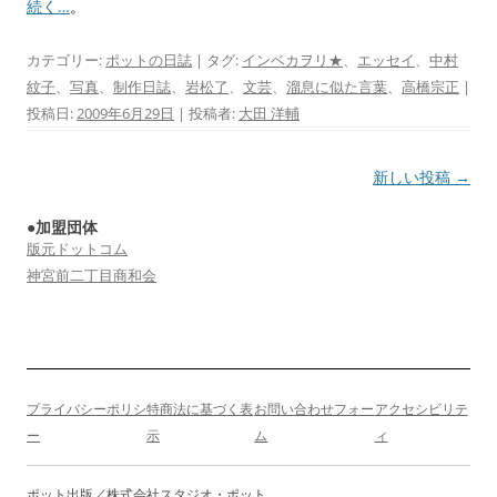
続く…
。
カテゴリー:
ポットの日誌
| タグ:
インベカヲリ★
、
エッセイ
、
中村
紋子
、
写真
、
制作日誌
、
岩松了
、
文芸
、
溜息に似た言葉
、
高橋宗正
|
投稿日:
2009年6月29日
|
投稿者:
大田 洋輔
投
新しい投稿
→
稿
●加盟団体
ナ
版元ドットコム
ビ
神宮前二丁目商和会
ゲ
ー
シ
ョ
プライバシーポリシ
特商法に基づく表
お問い合わせフォー
アクセシビリテ
ン
ー
示
ム
ィ
ポット出版／株式会社スタジオ・ポット