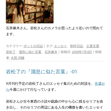
石井麻木さん。岩松さんのカメラが思ったより近いので照れて
ます。
カテゴリー:
ポットの日誌
| タグ:
エッセイ
、
制作日誌
、
土屋文護
、
岩松了
、
溜息に似た言葉
、
石井麻木
| 投稿日:
2009年7月4日
|
投稿
者:
大田 洋輔
岩松了の『溜息に似た言葉』-01
9月刊行予定の岩松了さんのエッセイ集のための対談を、
先週か
ら
今週にかけて行なっています。
岩松さんが古今東西の小説や戯曲の中から心に残るセリフを抜
き出し、そのセリフの周辺にある人生の機微を書いたエッセイ