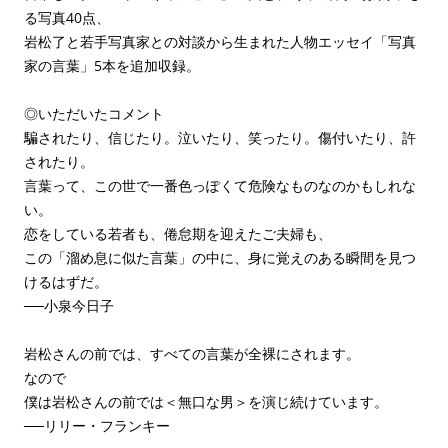
る写真40点、
岩松了と若手写真家との対談から生まれた人物エッセイ「写真
家の言葉」5本を追加収録。
◎いただいたコメント
騙されたり、信じたり。泣いたり、笑ったり。傷付いたり、許
されたり。
言葉って、この世で一番色っぽくて危険なものなのかもしれな
い。
恋をしている若者も、倦怠期を迎えたご夫婦も、
この「溜め息に似た言葉」の中に、身に覚えのある瞬間を見つ
けるはずだ。
──小泉今日子
岩松さんの前では、すべての言葉が全裸にされます。
なので
僕は岩松さんの前では＜無口な男＞を演じ続けています。
──リリー・フランキー