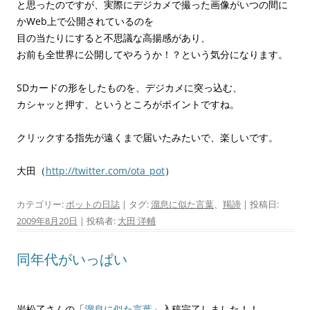
と思ったのですが、実際にデジカメで撮った画像がいつの間に
かWeb上で公開されているのを
目の当たりにすると不思議な高揚感があり、
お前も全世界に公開してやろうか！？という気分になります。
SDカードの形をしたものを、デジカメに突っ込む、
カシャッと押す、というところがポイントですね。
クリックする指先が遠くまで届いたみたいで、楽しいです。
大田（
http://twitter.com/ota_pot
）
カテゴリー:
ポットの日誌
| タグ:
溜息に似た言葉
、
羯諦
| 投稿日:
2009年8月20日
|
投稿者:
大田 洋輔
同年代がいっぱい
岩松了さんの「
溜息に似た言葉
」入稿完了しました！！