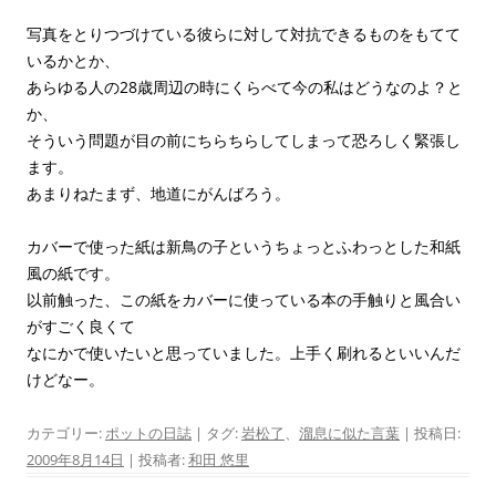
写真をとりつづけている彼らに対して対抗できるものをもてて
いるかとか、
あらゆる人の28歳周辺の時にくらべて今の私はどうなのよ？と
か、
そういう問題が目の前にちらちらしてしまって恐ろしく緊張し
ます。
あまりねたまず、地道にがんばろう。
カバーで使った紙は新鳥の子というちょっとふわっとした和紙
風の紙です。
以前触った、この紙をカバーに使っている本の手触りと風合い
がすごく良くて
なにかで使いたいと思っていました。上手く刷れるといいんだ
けどなー。
カテゴリー:
ポットの日誌
| タグ:
岩松了
、
溜息に似た言葉
| 投稿日:
2009年8月14日
|
投稿者:
和田 悠里