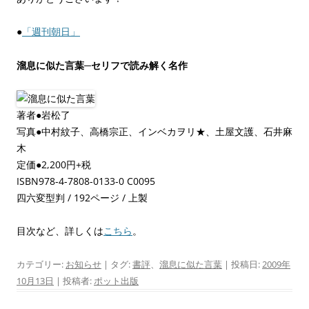
●
「週刊朝日」
溜息に似た言葉─セリフで読み解く名作
著者●岩松了
写真●中村紋子、高橋宗正、インベカヲリ★、土屋文護、石井麻
木
定価●2,200円+税
ISBN978-4-7808-0133-0 C0095
四六変型判 / 192ページ / 上製
目次など、詳しくは
こちら
。
カテゴリー:
お知らせ
| タグ:
書評
、
溜息に似た言葉
| 投稿日:
2009年
10月13日
|
投稿者:
ポット出版