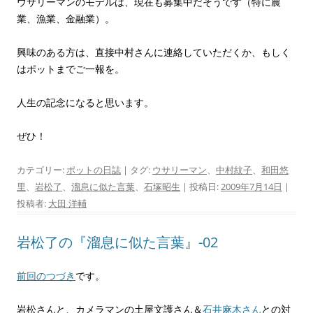
ウサリーマンのモデルは、現在も募集中だそうです（特に農
業、漁業、金融業）。
興味のある方は、直接中村さんに連絡していただくか、もしく
はポットまでご一報を。
人生の記念になると思います。
ぜひ！
カテゴリー:
ポットの日誌
| タグ:
ウサリーマン
、
中村紋子
、
和田悠
里
、
岩松了
、
溜息に似た言葉
、
石塚昭生
| 投稿日:
2009年7月14日
|
投稿者:
大田 洋輔
岩松了の『溜息に似た言葉』-02
前回のつづき
です。
岩松さんと、カメラマンの土屋文護さん＆
石井麻木さん
との対