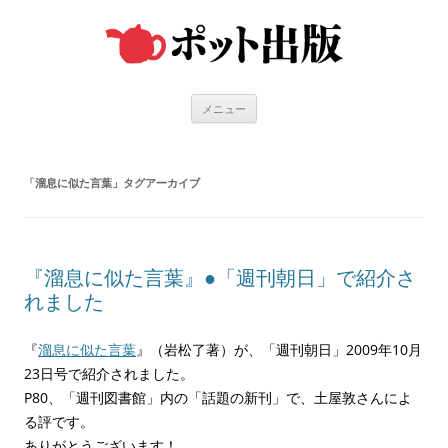
コ
ン
テ
ン
ツ
へ
ス
キ
メニュー
ッ
プ
「
溜息に似た言葉
」タグアーカイブ
『溜息に似た言葉』●「週刊朝日」で紹介さ
れました
『
溜息に似た言葉
』（岩松了著）が、「週刊朝日」2009年10月
23日号で紹介されました。
P80、「週刊図書館」内の「話題の新刊」で、土屋敦さんによ
る評です。
ありがとうございます！