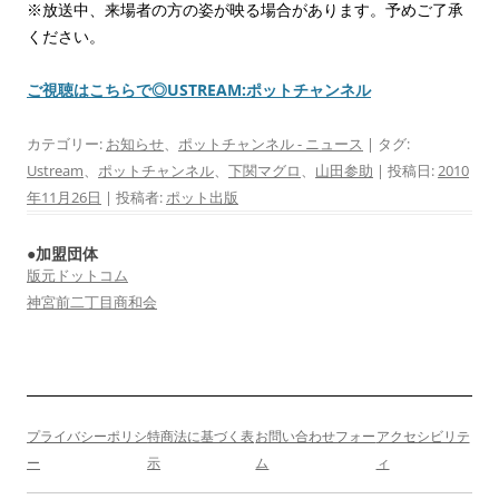
※放送中、来場者の方の姿が映る場合があります。予めご了承
ください。
ご視聴はこちらで◎USTREAM:ポットチャンネル
カテゴリー:
お知らせ
、
ポットチャンネル - ニュース
| タグ:
Ustream
、
ポットチャンネル
、
下関マグロ
、
山田参助
| 投稿日:
2010
年11月26日
|
投稿者:
ポット出版
●加盟団体
版元ドットコム
神宮前二丁目商和会
プライバシーポリシ
特商法に基づく表
お問い合わせフォー
アクセシビリテ
ー
示
ム
ィ