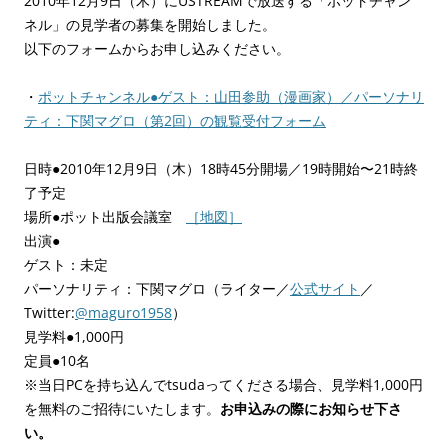
2010年12月9日（木）にUSTREAMで放送する「ポットチャン
ネル」の見学者の募集を開始しました。
以下のフォームからお申し込みください。
・
ポットチャンネル●ゲスト：山田参助（漫画家）／パーソナリ
ティ：下関マグロ（第2回）の観覧受付フォーム
日時●2010年12月9日（木）18時45分開場／19時開始〜21時終
了予定
場所●ポット出版会議室
［地図］
出演●
ゲスト：未定
パーソナリティ：下関マグロ（ライター／
公式サイト
／
Twitter:
@maguro1958
）
見学料●1,000円
定員●10名
※当日PCを持ち込んでtsudaってくださる場合、見学料1,000円
を無料のご招待にいたします。
お申込みの際にお知らせ下さ
い。