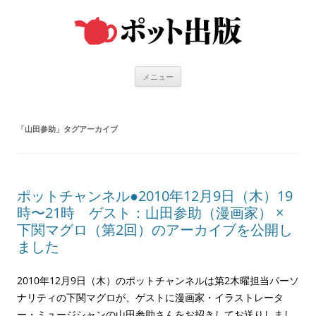
コ
ン
テ
ン
ツ
へ
ス
キ
メニュー
ッ
プ
「
山田参助
」タグアーカイブ
ポットチャンネル●2010年12月9日（木）19
時〜21時 ゲスト：山田参助（漫画家） ×
下関マグロ（第2回）のアーカイブを公開し
ました
2010年12月9日（木）のポットチャンネルは第2木曜担当パーソ
ナリティの下関マグロが、ゲストに漫画家・イラストレータ
ー・ミュージシャンの山田参助さんをお招きしてお送りしまし