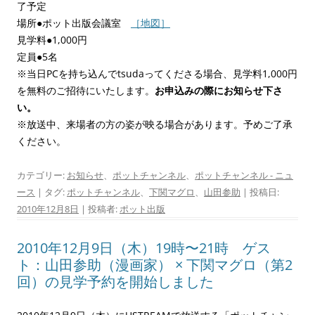
了予定
場所●ポット出版会議室
［地図］
見学料●1,000円
定員●5名
※当日PCを持ち込んでtsudaってくださる場合、見学料1,000円
を無料のご招待にいたします。
お申込みの際にお知らせ下さ
い。
※放送中、来場者の方の姿が映る場合があります。予めご了承
ください。
カテゴリー:
お知らせ
、
ポットチャンネル
、
ポットチャンネル - ニュ
ース
| タグ:
ポットチャンネル
、
下関マグロ
、
山田参助
| 投稿日:
2010年12月8日
|
投稿者:
ポット出版
2010年12月9日（木）19時〜21時 ゲス
ト：山田参助（漫画家） × 下関マグロ（第2
回）の見学予約を開始しました