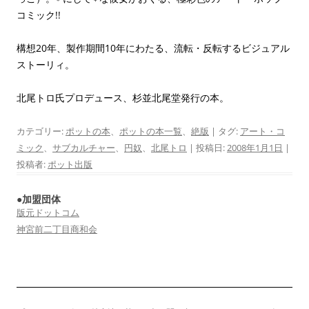
コミック!!
構想20年、製作期間10年にわたる、流転・反転するビジュアル
ストーリィ。
北尾トロ氏プロデュース、杉並北尾堂発行の本。
カテゴリー:
ポットの本
、
ポットの本一覧
、
絶版
| タグ:
アート・コ
ミック
、
サブカルチャー
、
円奴
、
北尾トロ
| 投稿日:
2008年1月1日
|
投稿者:
ポット出版
●加盟団体
版元ドットコム
神宮前二丁目商和会