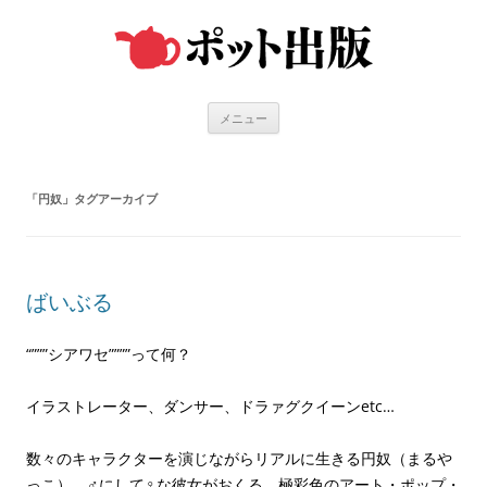
コ
ン
テ
ン
ツ
へ
ス
キ
メニュー
ッ
プ
「
円奴
」タグアーカイブ
ばいぶる
“”””シアワセ””””って何？
イラストレーター、ダンサー、ドラァグクイーンetc…
数々のキャラクターを演じながらリアルに生きる円奴（まるや
っこ）。♂にして♀な彼女がおくる、極彩色のアート・ポップ・