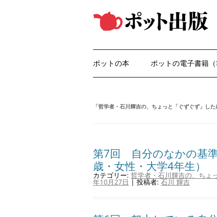
コ
ン
テ
ン
ツ
へ
ス
キ
ッ
ポットの本
ポットの電子書籍（
プ
「
哲学者・石川輝吉の、ちょっと「ぐずぐず」した
第7回 自分のなかの基準
歳・女性・大学4年生）
カテゴリー:
哲学者・石川輝吉の、ちょ
年10月27日
|
投稿者:
石川 輝吉