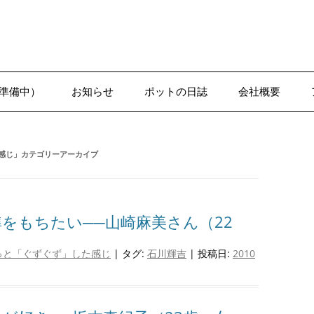
準備中）
お知らせ
ポットの日誌
会社概要
1-1●日誌–沢辺
感じ
」カテゴリーアーカイブ
をもちたい──山崎麻美さん（22
っと「ぐずぐず」した感じ
| タグ:
石川輝吉
| 投稿日:
2010