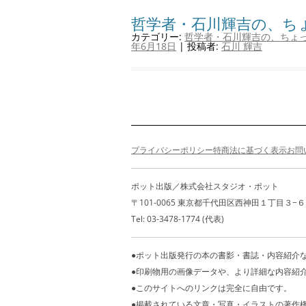
哲学者・石川輝吉の、ち
カテゴリー:
哲学者・石川輝吉の、ちょ
年6月18日
|
投稿者:
石川 輝吉
投
稿
ナ
プライバシーポリシー
特商法に基づく表示
お問
ビ
ゲ
ポット出版／株式会社スタジオ・ポット
ー
〒101-0065 東京都千代田区西神田１丁目３−６ 山本
シ
Tel: 03-3478-1774 (代表)
ョ
ン
●ポット出版発行の本の書影・書誌・内容紹介
●印刷物用の画像データや、より詳細な内容紹
●このサイトへのリンクは完全に自由です。
●掲載されている文章・写真・イラストの著作