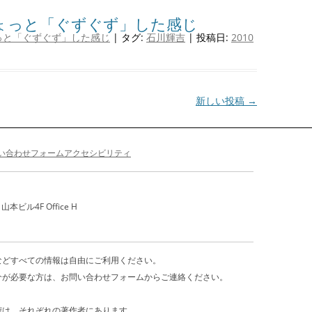
ょっと「ぐずぐず」した感じ
っと「ぐずぐず」した感じ
| タグ:
石川輝吉
| 投稿日:
2010
新しい投稿
→
い合わせフォーム
アクセシビリティ
ビル4F Office H
などすべての情報は自由にご利用ください。
介が必要な方は、お問い合わせフォームからご連絡ください。
権は、それぞれの著作者にあります。