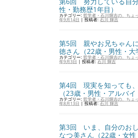
第6回 努力している自分
性・勤務歴1年目）
カテゴリー:
哲学者・石川輝吉の、ちょ
年9月14日
|
投稿者:
石川 輝吉
第5回 親やお兄ちゃん
徳さん（22歳・男性・大
カテゴリー:
哲学者・石川輝吉の、ちょ
年9月3日
|
投稿者:
石川 輝吉
第4回 現実を知っても
（23歳・男性・アルバイ
カテゴリー:
哲学者・石川輝吉の、ちょ
年8月13日
|
投稿者:
石川 輝吉
第3回 いま、自分のお
なつ美さん（22歳・女性