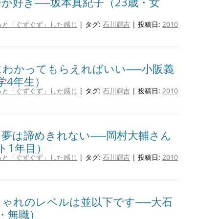
が好き──坂本真紀子（23歳・女
っと「ぐずぐず」した感じ
| タグ:
石川輝吉
| 投稿日:
2010
にわかってもらえればいい──小阪義
学4年生）
っと「ぐずぐず」した感じ
| タグ:
石川輝吉
| 投稿日:
2010
、夢は諦めきれない──岡村大輔さん
ト1年目）
っと「ぐずぐず」した感じ
| タグ:
石川輝吉
| 投稿日:
2010
しゃれのレベルは並以下です──大石
・無職）