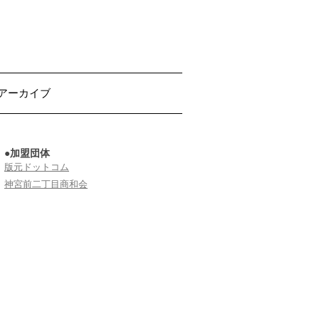
アーカイブ
●加盟団体
版元ドットコム
神宮前二丁目商和会