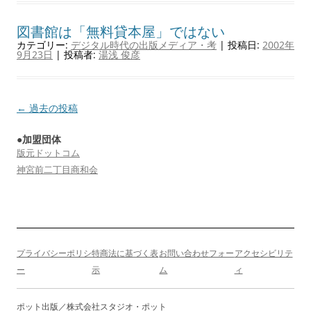
図書館は「無料貸本屋」ではない
カテゴリー:
デジタル時代の出版メディア・考
| 投稿日:
2002年
9月23日
|
投稿者:
湯浅 俊彦
投
←
過去の投稿
稿
●加盟団体
ナ
版元ドットコム
ビ
神宮前二丁目商和会
ゲ
ー
シ
ョ
プライバシーポリシ
特商法に基づく表
お問い合わせフォー
アクセシビリテ
ン
ー
示
ム
ィ
ポット出版／株式会社スタジオ・ポット