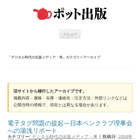
コ
ン
テ
ン
ツ
へ
ス
キ
メニュー
ッ
プ
「
デジタル時代の出版メディア・考
」カテゴリーアーカイブ
旧サイトから移行したアーカイブです。
掲載内容・価格・在庫・連絡先・注文方法・外部リンクなどは
公開当時の情報で、現在とは異なる場合があります。
電子タグ問題の提起—日本ペンクラブ理事会
への湯浅リポート
カテゴリー:
デジタル時代の出版メディア・考
| 投稿日:
2004年