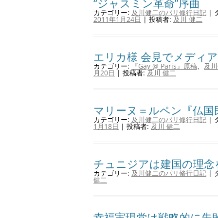
“ジャスミン革命”序曲
カテゴリー:
及川健二のパリ修行日記
| 
2011年1月24日
|
投稿者:
及川 健二
エリカ様 会見でメディア
カテゴリー:
『Gay @ Paris』原稿
、
及川
月20日
|
投稿者:
及川 健二
マリーヌ＝ルペン『仏国
カテゴリー:
及川健二のパリ修行日記
| 
1月18日
|
投稿者:
及川 健二
チュニジアは建国の理念
カテゴリー:
及川健二のパリ修行日記
| 
健二
幸福実現党は戦略的に失