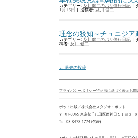
カテゴリー:
及川健二のパリ修行日記
| 
1月16日
|
投稿者:
及川 健二
理念の狡知～チュニジア
カテゴリー:
及川健二のパリ修行日記
| 
稿者:
及川 健二
投
←
過去の投稿
稿
ナ
プライバシーポリシー
特商法に基づく表示
お問
ビ
ゲ
ポット出版／株式会社スタジオ・ポット
ー
〒101-0065 東京都千代田区西神田１丁目３−６ 山本
シ
Tel: 03-3478-1774 (代表)
ョ
ン
●ポット出版発行の本の書影・書誌・内容紹介