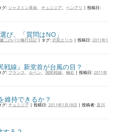
タグ:
ジャスミン革命
、
チュニジア
、
ベンアリ
| 投稿日:
選び、「質問はNO」
健二のパリ修行日記
| タグ:
沢尻エリカ
| 投稿日:
2011年1
民戦線』新党首が台風の目？
タグ:
フランス
、
ルペン
、
国民戦線
、
極右
| 投稿日:
2011年
を維持できるか？
タグ:
チュニジア
| 投稿日:
2011年1月18日
|
投稿者:
及川
敗する？