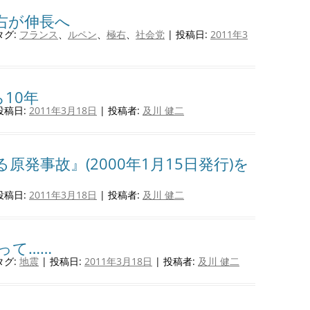
右が伸長へ
タグ:
フランス
、
ルペン
、
極右
、
社会党
| 投稿日:
2011年3
10年
投稿日:
2011年3月18日
|
投稿者:
及川 健二
発事故』(2000年1月15日発行)を
投稿日:
2011年3月18日
|
投稿者:
及川 健二
って……
タグ:
地震
| 投稿日:
2011年3月18日
|
投稿者:
及川 健二