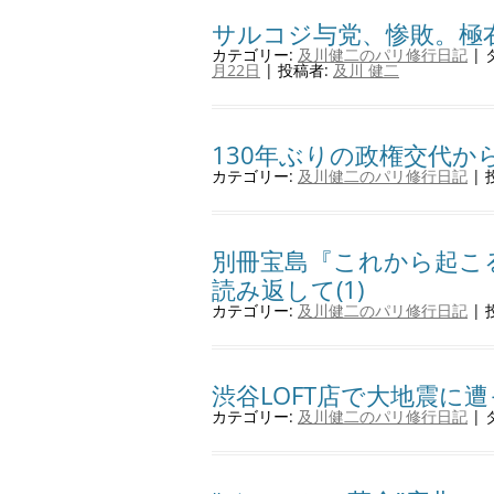
サルコジ与党、惨敗。極
カテゴリー:
及川健二のパリ修行日記
| 
月22日
|
投稿者:
及川 健二
130年ぶりの政権交代から
カテゴリー:
及川健二のパリ修行日記
| 
別冊宝島『これから起こる原
読み返して(1)
カテゴリー:
及川健二のパリ修行日記
| 
渋谷LOFT店で大地震に遭
カテゴリー:
及川健二のパリ修行日記
| 