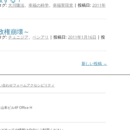
タグ:
大川隆法
、
幸福の科学
、
幸福実現党
| 投稿日:
2011年
政権崩壊～
タグ:
チュニジア
、
ベンアリ
| 投稿日:
2011年1月16日
|
投
新しい投稿
→
い合わせフォーム
アクセシビリティ
ビル4F Office H
などすべての情報は自由にご利用ください。