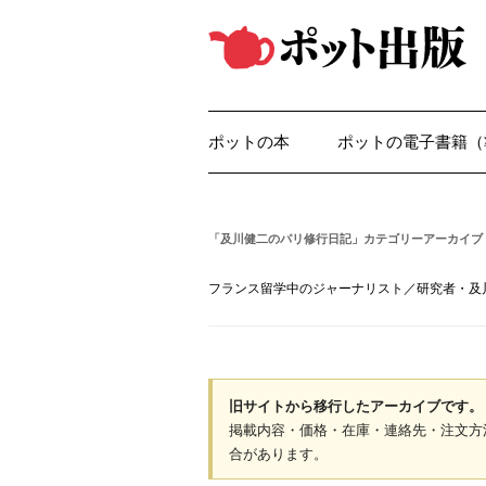
コ
ン
テ
ン
ツ
へ
ス
キ
ッ
ポットの本
ポットの電子書籍（
プ
「
及川健二のパリ修行日記
」カテゴリーアーカイブ
フランス留学中のジャーナリスト／研究者・及
旧サイトから移行したアーカイブです。
掲載内容・価格・在庫・連絡先・注文方
合があります。