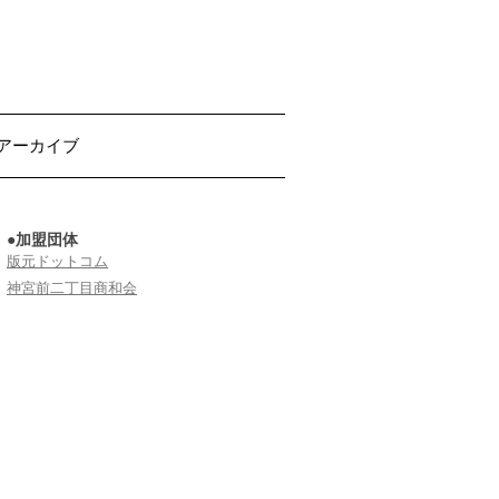
アーカイブ
●加盟団体
版元ドットコム
神宮前二丁目商和会