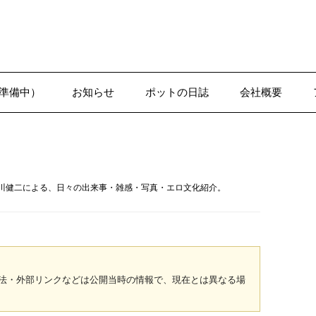
準備中）
お知らせ
ポットの日誌
会社概要
1-1●日誌–沢辺
川健二による、日々の出来事・雑感・写真・エロ文化紹介。
法・外部リンクなどは公開当時の情報で、現在とは異なる場