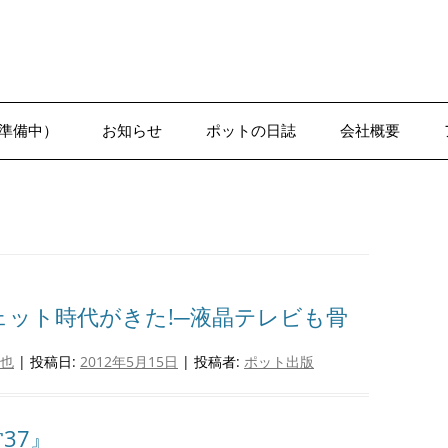
準備中）
お知らせ
ポットの日誌
会社概要
1-1●日誌–沢辺
ェット時代がきた!─液晶テレビも骨
也
| 投稿日:
2012年5月15日
|
投稿者:
ポット出版
37』