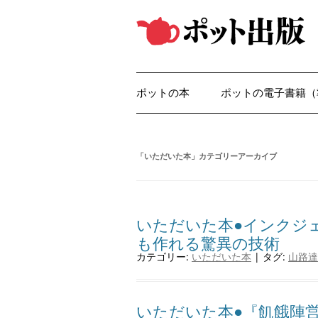
コ
ン
テ
ン
ツ
へ
ス
キ
ッ
ポットの本
ポットの電子書籍（
プ
「
いただいた本
」カテゴリーアーカイブ
いただいた本●インクジ
も作れる驚異の技術
カテゴリー:
いただいた本
| タグ:
山路達
いただいた本●『飢餓陣営