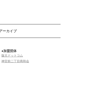
アーカイブ
●加盟団体
版元ドットコム
神宮前二丁目商和会