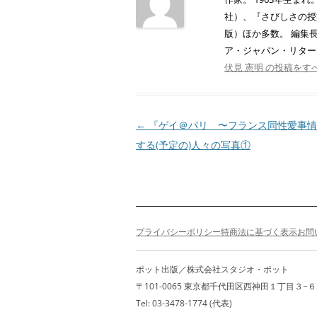
社）、『さびしさの授
版）ほか多数。 編集長
ア・ジャパン・リタ
伏見 憲明 の投稿をす
投
←
『ゲイ＠パリ 〜フランス同性愛事情
稿
する(予定の)人々の写真①
ナ
ビ
ゲ
ー
プライバシーポリシー
特商法に基づく表示
お問
シ
ョ
ポット出版／株式会社スタジオ・ポット
ン
〒101-0065 東京都千代田区西神田１丁目３−６ 山本
Tel: 03-3478-1774 (代表)