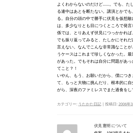
よくわからないのだけど……。でも、た
る連中はあとを断たない。講演とかでも
る。自分の頭の中で勝手に伏見を仮想敵
は、多少なりとも目につくところで発言
係では、とりあえず伏見につっかかれば
でも振り返ってみると、たしかにそれだ
言えない。なんでこんな非常識なことが
うケースはこれまで珍しくなかった。最
があった。でもそれは自分に問題があっ
てこと？！
いやん、もう、お願いだから、僕につき
て、もっと大物に挑んだり、根本的に自
がら、深夜のファミレスでまた過食をし
カテゴリー:
うたかた日記
| 投稿日:
2006年
伏見 憲明 について
作家。 1963年生ま