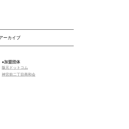
アーカイブ
●加盟団体
版元ドットコム
神宮前二丁目商和会