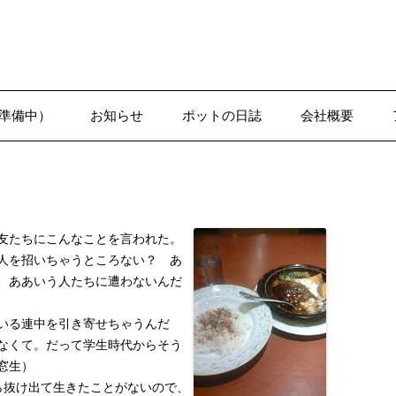
準備中）
お知らせ
ポットの日誌
会社概要
1-1●日誌–沢辺
友たちにこんなことを言われた。
人を招いちゃうところない？ あ
、ああいう人たちに遭わないんだ
いる連中を引き寄せちゃうんだ
なくて。だって学生時代からそう
窓生）
ら抜け出て生きたことがないので、