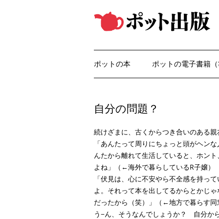
コ
ン
テ
ン
ツ
へ
ス
キ
ッ
ポットの本
ポットの電子書籍（
プ
自分の問題？
続けざまに、古くからつき合いのある親
「あんたって周りにちょっと頭がヘンな
んたから離れて生活していると、ホント
よね」（←海外で暮らしているR子嬢）
「伏見は、心に不安やら不全感を持って
よ。それって本を出してるからとかじゃ
だったから（笑）」（←地方で暮らす同
う−ん、そうなんでしょうか？ 自分か