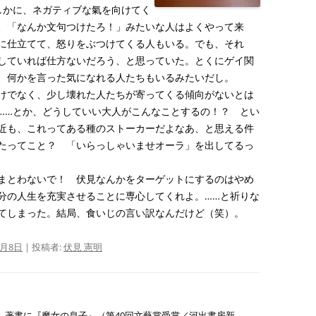
しかに、ネガティブな氣を向けてく
、「なんか文句つけたろ！」みたいな人はよくやって来
に仕立てて、怒りをぶつけてくる人もいる。でも、それ
していれば仕方ないだろう、と思っていた。とくにゲイ関
、何かを言った気になれる人たちもいるみたいだし。
けでなく、少し壊れた人たちが寄ってくる傾向がないとは
……とか、どうしていい大人がこんなことするの！？ とい
近も、これってある種のストーカーだよなあ、と思える件
たってこと？ 「いらっしゃいませオーラ」を出してるっ
まとわないで！ 伏見なんかをターゲットにするのはやめ
分の人生を充実させることに専心してくれよ。……と祈りな
てしまった。結局、食いじの言い訳なんだけど（笑）。
3月8日
|
投稿者:
伏見 憲明
れ。 著書に『魔女の息子』（第40回文藝賞受賞／河出書房新