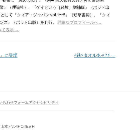
業』（理論社）、『ゲイという［経験］増補版』（ポット出
として『クィア・ジャパン vol.1〜5』（勁草書房）、『クィ
ーンズ』（ポット出版）を刊行。
詳細なプロフィールへ→
べて表示
→
』に登場
<鉄>タオルあそび
→
い合わせフォーム
アクセシビリティ
ビル4F Office H