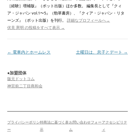
［経験］増補版』（ポット出版）ほか多数。 編集長として『クィ
ア・ジャパン vol.1〜5』（勁草書房）、『クィア・ジャパン・リタ
ーンズ』（ポット出版）を刊行。
詳細なプロフィールへ→
伏見 憲明 の投稿をすべて表示
→
投
←
電車内とホームレス
土曜日は、息子とデート
→
稿
ナ
●加盟団体
ビ
版元ドットコム
ゲ
神宮前二丁目商和会
ー
シ
ョ
ン
プライバシーポリシ
特商法に基づく表
お問い合わせフォー
アクセシビリテ
ー
示
ム
ィ