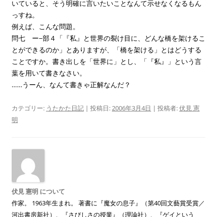
いていると、そう明確に言いたいことなんて示せなくなるもん
っすね。
例えば、こんな問題。
問七 ー−部４「『私』と世界の裂け目に、どんな橋を架けるこ
とができるのか」とありますが、「橋を架ける」とはどうする
ことですか。書き出しを「世界に」とし、「『私』」という言
葉を用いて書きなさい。
……うーん、なんて書きゃ正解なんだ？
カテゴリー:
うたかた日記
| 投稿日:
2006年3月4日
|
投稿者:
伏見 憲
明
伏見 憲明 について
作家。 1963年生まれ。 著書に『魔女の息子』（第40回文藝賞受賞／
河出書房新社）、『さびしさの授業』（理論社）、『ゲイという