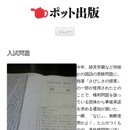
コ
ン
テ
ン
ツ
へ
ス
キ
メニュー
ッ
プ
入試問題
今年、跡見学園など何校
かの国語の受験問題に、
拙著『さびしさの授業』
の一部が使用されたとの
ことで、権利問題を扱っ
ている団体から事後承諾
を求める通知が届いた。
一瞬、「なにぃ、無断使
用かよ！」とムカつくも
のの、著作権問題に詳し