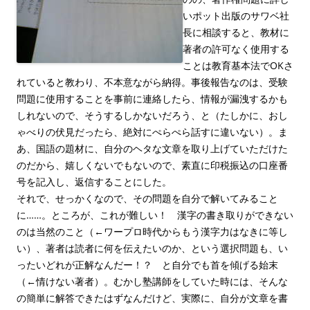
いポット出版のサワベ社
長に相談すると、教材に
著者の許可なく使用する
ことは教育基本法でOKさ
れていると教わり、不本意ながら納得。事後報告なのは、受験
問題に使用することを事前に連絡したら、情報が漏洩するかも
しれないので、そうするしかないだろう、と（たしかに、おし
ゃべりの伏見だったら、絶対にぺらぺら話すに違いない）。ま
あ、国語の題材に、自分のヘタな文章を取り上げていただけた
のだから、嬉しくないでもないので、素直に印税振込の口座番
号を記入し、返信することにした。
それで、せっかくなので、その問題を自分で解いてみること
に……。ところが、これが難しい！ 漢字の書き取りができない
のは当然のこと（←ワープロ時代からもう漢字力はなきに等し
い）、著者は読者に何を伝えたいのか、という選択問題も、い
ったいどれが正解なんだー！？ と自分でも首を傾げる始末
（←情けない著者）。むかし塾講師をしていた時には、そんな
の簡単に解答できたはずなんだけど、実際に、自分が文章を書