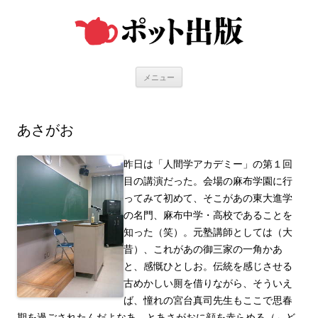
コ
ン
テ
ン
ツ
へ
ス
キ
メニュー
ッ
プ
あさがお
昨日は「人間学アカデミー」の第１回
目の講演だった。会場の麻布学園に行
ってみて初めて、そこがあの東大進学
の名門、麻布中学・高校であることを
知った（笑）。元塾講師としては（大
昔）、これがあの御三家の一角かあ
と、感慨ひとしお。伝統を感じさせる
古めかしい厠を借りながら、そういえ
ば、憧れの宮台真司先生もここで思春
期を過ごされたんだよなあ、とあさがおに顔を赤らめる（←ど