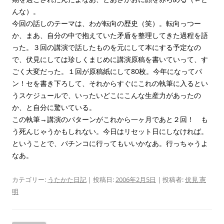
んな）。
今回の話しのテーマは、わが転向の歴史（笑）。転向っつー
か、まあ、自分の中で抱えていた矛盾を整理してきた過程を語
った。３回の講演で話したものを元にして本にする予定なの
で、伏見にしては珍しくまじめに講演原稿を書いていって、す
ごく大変だった。１回が原稿紙にして80枚。今年になってパ
ン！セを書き下ろして、それからすぐにこれの執筆に入るとい
うスケジュールで、いったいどこにこんな生産力があったの
か、と自分に驚いている。
この執筆→講演のパターンがこれから一ヶ月であと２回！ も
う死んじゃうかもしれない。今日はリセット日にしなければ。
ということで、パチンコに行ってもいいかなあ。行っちゃうよ
なあ。
カテゴリー:
うたかた日記
| 投稿日:
2006年2月5日
|
投稿者:
伏見 憲
明