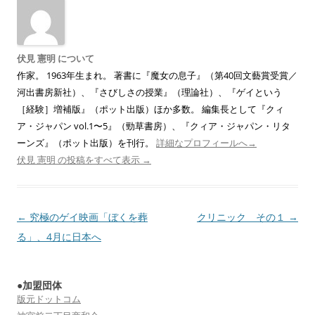
伏見 憲明 について
作家。 1963年生まれ。 著書に『魔女の息子』（第40回文藝賞受賞／
河出書房新社）、『さびしさの授業』（理論社）、『ゲイという
［経験］増補版』（ポット出版）ほか多数。 編集長として『クィ
ア・ジャパン vol.1〜5』（勁草書房）、『クィア・ジャパン・リタ
ーンズ』（ポット出版）を刊行。
詳細なプロフィールへ→
伏見 憲明 の投稿をすべて表示
→
投
←
究極のゲイ映画「ぼくを葬
クリニック その１
→
稿
る」、4月に日本へ
ナ
ビ
●加盟団体
ゲ
版元ドットコム