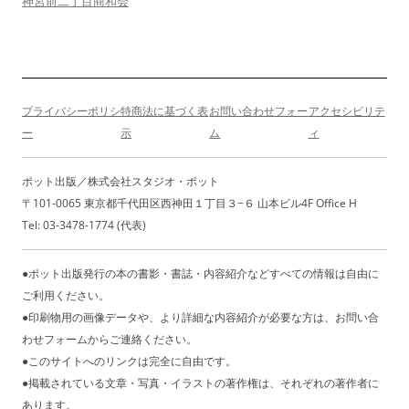
ー
神宮前二丁目商和会
シ
ョ
ン
プライバシーポリシ
特商法に基づく表
お問い合わせフォー
アクセシビリテ
ー
示
ム
ィ
ポット出版／株式会社スタジオ・ポット
〒101-0065 東京都千代田区西神田１丁目３−６ 山本ビル4F Office H
Tel: 03-3478-1774 (代表)
●ポット出版発行の本の書影・書誌・内容紹介などすべての情報は自由に
ご利用ください。
●印刷物用の画像データや、より詳細な内容紹介が必要な方は、お問い合
わせフォームからご連絡ください。
●このサイトへのリンクは完全に自由です。
●掲載されている文章・写真・イラストの著作権は、それぞれの著作者に
あります。