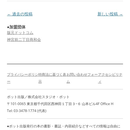
投
←
過去の投稿
新しい投稿
→
稿
●加盟団体
ナ
版元ドットコム
ビ
神宮前二丁目商和会
ゲ
ー
シ
ョ
プライバシーポリシ
特商法に基づく表
お問い合わせフォー
アクセシビリテ
ン
ー
示
ム
ィ
ポット出版／株式会社スタジオ・ポット
〒101-0065 東京都千代田区西神田１丁目３−６ 山本ビル4F Office H
Tel: 03-3478-1774 (代表)
●ポット出版発行の本の書影・書誌・内容紹介などすべての情報は自由に