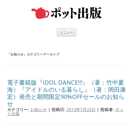
コ
ン
テ
ン
ツ
へ
ス
キ
メニュー
ッ
プ
「
お知らせ
」カテゴリーアーカイブ
電子書籍版『IDOL DANCE!!!』（著：竹中夏
海）『アイドルのいる暮らし』（著：岡田康
宏）発売と期間限定90%OFFセールのお知ら
せ
カテゴリー:
お知らせ
| 投稿日:
2013年7月23日
|
投稿者:
ポッ
ト出版