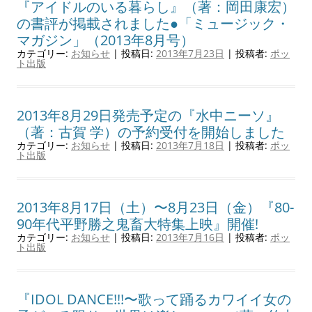
『アイドルのいる暮らし』（著：岡田康宏）
の書評が掲載されました●「ミュージック・
マガジン」（2013年8月号）
カテゴリー:
お知らせ
| 投稿日:
2013年7月23日
|
投稿者:
ポッ
ト出版
2013年8月29日発売予定の『水中ニーソ』
（著：古賀 学）の予約受付を開始しました
カテゴリー:
お知らせ
| 投稿日:
2013年7月18日
|
投稿者:
ポッ
ト出版
2013年8月17日（土）〜8月23日（金）『80-
90年代平野勝之鬼畜大特集上映』開催!
カテゴリー:
お知らせ
| 投稿日:
2013年7月16日
|
投稿者:
ポッ
ト出版
『IDOL DANCE!!!〜歌って踊るカワイイ女の