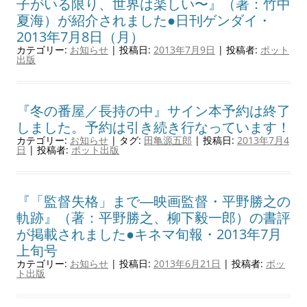
子がいる限り、世界は楽しい〜』（著：竹中
夏海）が紹介されました●日刊ゲンダイ・
2013年7月8日（月）
カテゴリー:
お知らせ
| 投稿日:
2013年7月9日
|
投稿者:
ポット
出版
『冬の番屋／長持の中』サイン本予約は終了
しました。予約は引き続き行なっています！
カテゴリー:
お知らせ
| タグ:
田亀源五郎
| 投稿日:
2013年7月4
日
|
投稿者:
ポット出版
『「監督失格」まで―映画監督・平野勝之の
軌跡』（著：平野勝之、柳下毅一郎）の書評
が掲載されました●キネマ旬報・2013年7月
上旬号
カテゴリー:
お知らせ
| 投稿日:
2013年6月21日
|
投稿者:
ポッ
ト出版