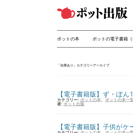
コ
ン
テ
ン
ツ
へ
ス
キ
ッ
ポットの本
ポットの電子書籍（
プ
「
在庫あり
」カテゴリーアーカイブ
【電子書籍版】ず・ぼん1
カテゴリー:
ポットの本
、
ポットの本一
者:
ポット出版
【電子書籍版】子供がケ
カテゴリー:
ポットの本
、
ポットの本一