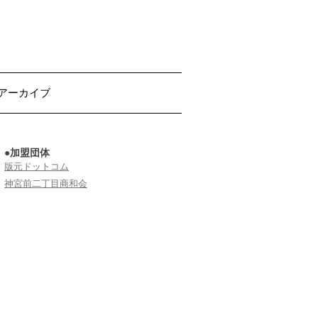
アーカイブ
●加盟団体
版元ドットコム
神宮前二丁目商和会